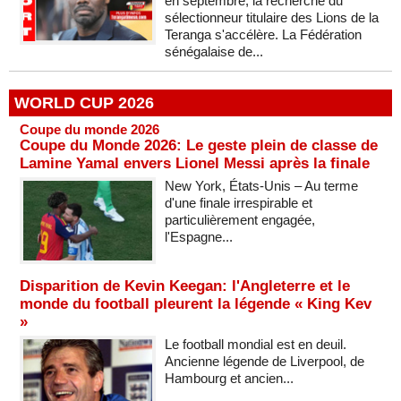
en septembre, la recherche du
sélectionneur titulaire des Lions de la
Teranga s'accélère. La Fédération
sénégalaise de...
WORLD CUP 2026
Coupe du monde 2026
Coupe du Monde 2026: Le geste plein de classe de
Lamine Yamal envers Lionel Messi après la finale
New York, États-Unis – Au terme
d'une finale irrespirable et
particulièrement engagée,
l'Espagne...
Disparition de Kevin Keegan: l'Angleterre et le
monde du football pleurent la légende « King Kev
»
Le football mondial est en deuil.
Ancienne légende de Liverpool, de
Hambourg et ancien...