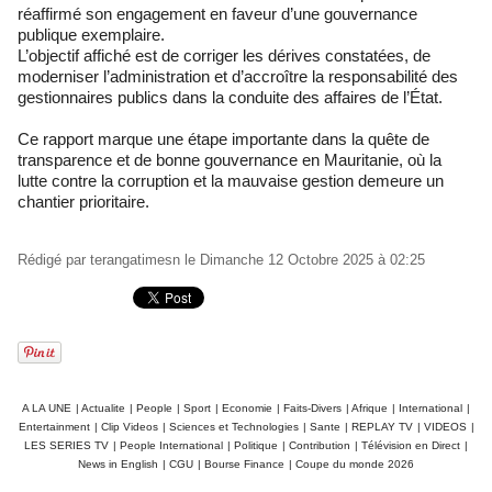
réaffirmé son engagement en faveur d’une gouvernance
publique exemplaire.
L’objectif affiché est de corriger les dérives constatées, de
moderniser l’administration et d’accroître la responsabilité des
gestionnaires publics dans la conduite des affaires de l’État.
Ce rapport marque une étape importante dans la quête de
transparence et de bonne gouvernance en Mauritanie, où la
lutte contre la corruption et la mauvaise gestion demeure un
chantier prioritaire.
Rédigé par
terangatimesn
le Dimanche 12 Octobre 2025 à 02:25
A LA UNE
|
Actualite
|
People
|
Sport
|
Economie
|
Faits-Divers
|
Afrique
|
International
|
Entertainment
|
Clip Videos
|
Sciences et Technologies
|
Sante
|
REPLAY TV
|
VIDEOS
|
LES SERIES TV
|
People International
|
Politique
|
Contribution
|
Télévision en Direct
|
News in English
|
CGU
|
Bourse Finance
|
Coupe du monde 2026