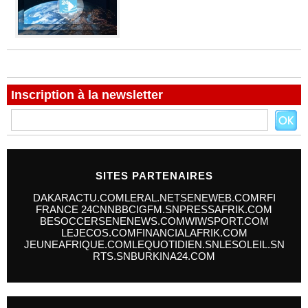
Inscription à la newsletter
SITES PARTENAIRES
DAKARACTU.COM
LERAL.NET
SENEWEB.COM
RFI
FRANCE 24
CNN
BBC
IGFM.SN
PRESSAFRIK.COM
BESOCCER
SENENEWS.COM
WIWSPORT.COM
LEJECOS.COM
FINANCIALAFRIK.COM
JEUNEAFRIQUE.COM
LEQUOTIDIEN.SN
LESOLEIL.SN
RTS.SN
BURKINA24.COM