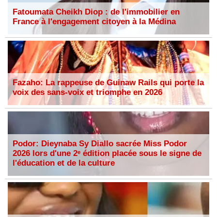
Fatoumata Cheikh Diop : de l'immobilier en
France à l'engagement citoyen à la Médina
Fazaho: La rappeuse de Guinaw Rails qui porte la
voix des sans-voix et triomphe en 2026
Podor: Dieynaba Sy Diallo sacrée Miss Podor
2026 lors d'une 2ᵉ édition placée sous le signe de
l'éducation et de la culture