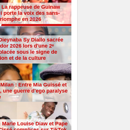
 La rappeuse de Guinaw
i porte la voix des sans-
 triomphe en 2026
Dieynaba Sy Diallo sacrée
dor 2026 lors d'une 2ᵉ
placée sous le signe de
ion et de la culture
Milan : Entre Mia Guissé et
 une guerre d'ego paralyse
e
: Marie Louise Diaw et Pape
issé complices sur TikTok,