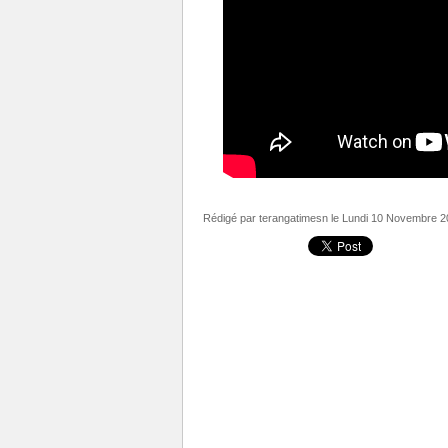
Rédigé par
terangatimesn
le Lundi 10 Novembre 2