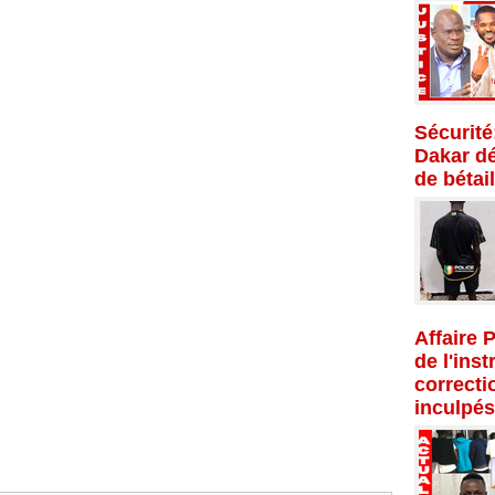
Sécurité
Dakar dé
de bétail
Affaire 
de l'inst
correcti
inculpés