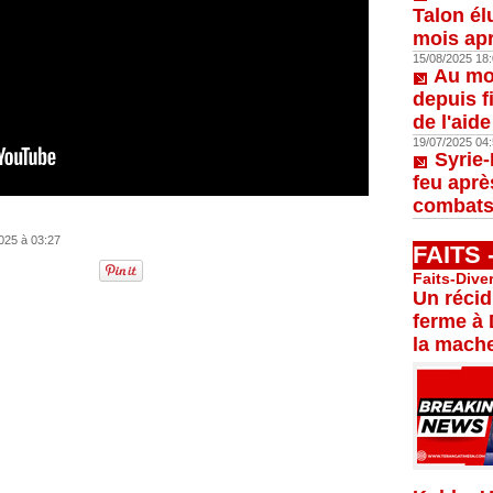
Talon él
mois apr
15/08/2025 18:
Au moi
depuis f
de l'aid
19/07/2025 04:
Syrie-
feu aprè
combats
025 à 03:27
FAITS
Faits-Dive
Un récid
ferme à 
la mache