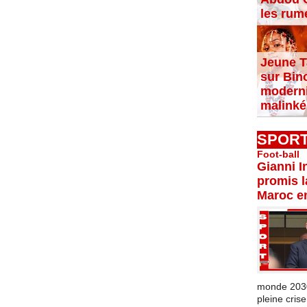
les rum
Jeune T
sur Bin
moderni
malinké
SPOR
Foot-ball
Gianni I
promis l
Maroc e
monde 2030 
pleine crise.