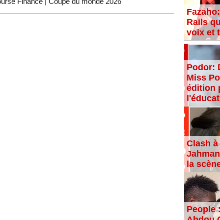
urse Finance
|
Coupe du monde 2026
Fazaho:
Rails qu
voix et
Podor: 
Miss Po
édition 
l'éducat
Clash à 
Jahman,
la scèn
People 
Abdou C