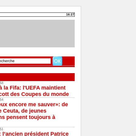
16:27
58
à la Fifa: l'UEFA maintient
cott des Coupes du monde
54
eux encore me sauver»: de
e Ceuta, de jeunes
s pensent toujours à
51
 l’ancien président Patrice