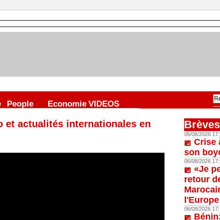
e
People
Economie
VIDEOS
o et actualités internationales en
Brèves
06/08/2026 17:
Crise 
son boy
06/08/2026 17:
«Je p
retour d
Marocain
l'Europe
06/08/2026 17:
Bénin: