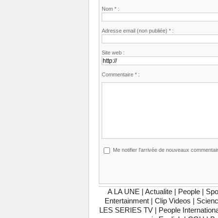
Nom * :
Adresse email (non publiée) * :
Site web :
Commentaire * :
Me notifier l'arrivée de nouveaux commentai
A LA UNE
|
Actualite
|
People
|
Spo
Entertainment
|
Clip Videos
|
Scienc
LES SERIES TV
|
People Internationa