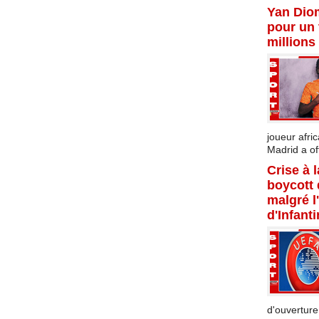
Yan Dio
pour un 
millions
joueur afric
Madrid a offi
Crise à 
boycott
malgré l
d'Infant
d'ouverture