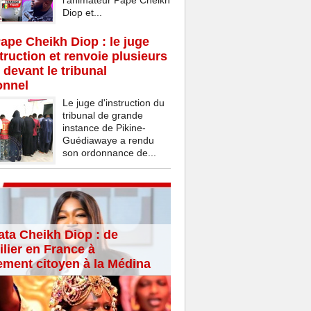
l’animateur Pape Cheikh
Diop et...
Pape Cheikh Diop : le juge
struction et renvoie plusieurs
 devant le tribunal
onnel
Le juge d'instruction du
tribunal de grande
instance de Pikine-
Guédiawaye a rendu
son ordonnance de...
ta Cheikh Diop : de
lier en France à
ement citoyen à la Médina