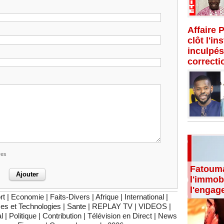
Affaire 
clôt l'in
inculpés
correcti
res
Fatouma
l'immobi
l'engag
rt
|
Economie
|
Faits-Divers
|
Afrique
|
International
|
es et Technologies
|
Sante
|
REPLAY TV
|
VIDEOS
|
l
|
Politique
|
Contribution
|
Télévision en Direct
|
News