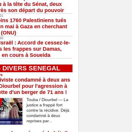
u à la tête du Sénat, deux
ès son départ du pouvoir
01
ns 1760 Palestiniens tués
in mai à Gaza en cherchant
e (ONU)
50
Israël : Accord de cessez-le-
s les frappes sur Damas,
 en cours à Soueida
 - DIVERS SENEGAL
rs
iviste condamné à deux ans
Diourbel pour l'agression à
tte d'un berger de 71 ans !
Touba / Diourbel — La
justice a frappé fort
contre la récidive. Déjà
condamné à deux
reprises par...