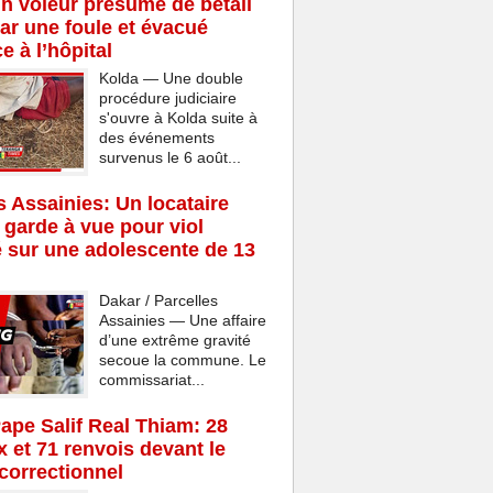
n voleur présumé de bétail
ar une foule et évacué
e à l’hôpital
Kolda — Une double
procédure judiciaire
s'ouvre à Kolda suite à
des événements
survenus le 6 août...
s Assainies: Un locataire
 garde à vue pour viol
 sur une adolescente de 13
Dakar / Parcelles
Assainies — Une affaire
d’une extrême gravité
secoue la commune. Le
commissariat...
Pape Salif Real Thiam: 28
x et 71 renvois devant le
 correctionnel