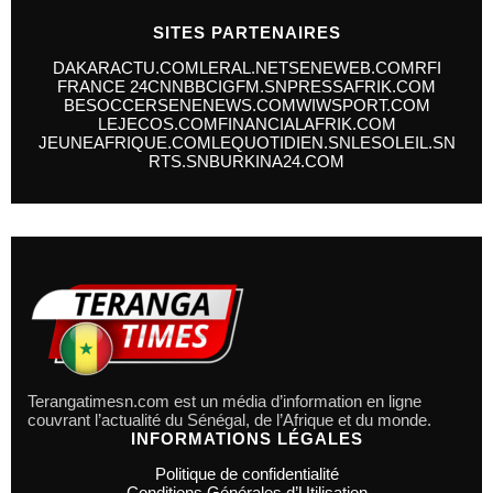
SITES PARTENAIRES
DAKARACTU.COM
LERAL.NET
SENEWEB.COM
RFI
FRANCE 24
CNN
BBC
IGFM.SN
PRESSAFRIK.COM
BESOCCER
SENENEWS.COM
WIWSPORT.COM
LEJECOS.COM
FINANCIALAFRIK.COM
JEUNEAFRIQUE.COM
LEQUOTIDIEN.SN
LESOLEIL.SN
RTS.SN
BURKINA24.COM
Terangatimesn.com est un média d’information en ligne
couvrant l’actualité du Sénégal, de l’Afrique et du monde.
INFORMATIONS LÉGALES
Politique de confidentialité
Conditions Générales d’Utilisation