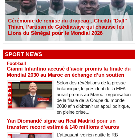
Cérémonie de remise du drapeau : Cheikh "Dall"
Thiam, l’artisan de Guédiawaye qui chausse les
Lions du Sénégal pour le Mondial 2026
SPORT NEWS
Foot-ball
Gianni Infantino accusé d’avoir promis la finale du
Mondial 2030 au Maroc en échange d’un soutien
Selon des révélations de la presse
britannique, le président de la FIFA
aurait promis au Maroc l’organisation
de la finale de la Coupe du monde
2030 afin d’obtenir un appui politique,
en pleine crise...
Yan Diomandé signe au Real Madrid pour un
transfert record estimé à 140 millions d’euros
L’attaquant ivoirien quitte le RB