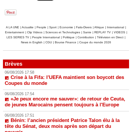
A LA UNE
|
Actualite
|
People
|
Sport
|
Economie
|
Faits-Divers
|
Afrique
|
International
|
Entertainment
|
Clip Videos
|
Sciences et Technologies
|
Sante
|
REPLAY TV
|
VIDEOS
|
LES SERIES TV
|
People International
|
Politique
|
Contribution
|
Télévision en Direct
|
News in English
|
CGU
|
Bourse Finance
|
Coupe du monde 2026
Brèves
06/08/2026 17:58
Crise à la Fifa: l'UEFA maintient son boycott des
Coupes du monde
06/08/2026 17:54
«Je peux encore me sauver»: de retour de Ceuta,
de jeunes Marocains pensent toujours à l'Europe
06/08/2026 17:51
Bénin: l’ancien président Patrice Talon élu à la
tête du Sénat, deux mois après son départ du