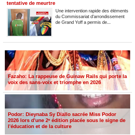
tentative de meurtre
Une intervention rapide des éléments
du Commissariat d’arrondissement
de Grand Yoff a permis de...
Fazaho: La rappeuse de Guinaw Rails qui porte la
voix des sans-voix et triomphe en 2026
Podor: Dieynaba Sy Diallo sacrée Miss Podor
2026 lors d'une 2ᵉ édition placée sous le signe de
l'éducation et de la culture