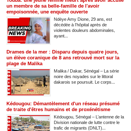
Touba: une jeune femme meurt après avoir accusé
un membre de sa belle-famille de l'avoir
empoisonnée, une enquête ouverte
Ndèye Amy Dione, 29 ans, est
décédée à l'hôpital après de
violentes douleurs abdominales,
ayant...
Drames de la mer : Disparu depuis quatre jours,
un élève coranique de 8 ans retrouvé mort sur la
plage de Malika
Malika / Dakar, Sénégal – La série
noire des noyades sur le littoral
dakarois se poursuit. Le corps...
Kédougou: Démantèlement d'un réseau présumé
de traite d'êtres humains et de proxénétisme
Kédougou, Sénégal – L’antenne de la
Division nationale de lutte contre le
trafic de migrants (DNLT)...