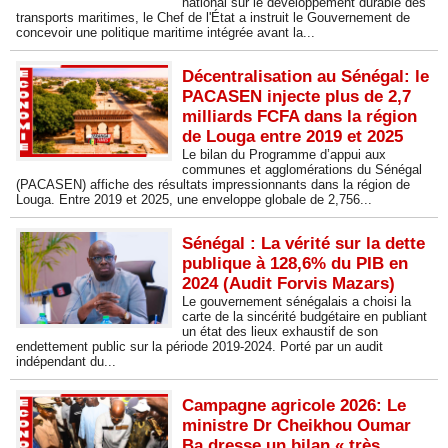
national sur le développement durable des
transports maritimes, le Chef de l'État a instruit le Gouvernement de
concevoir une politique maritime intégrée avant la...
Décentralisation au Sénégal: le
PACASEN injecte plus de 2,7
milliards FCFA dans la région
de Louga entre 2019 et 2025
Le bilan du Programme d’appui aux
communes et agglomérations du Sénégal
(PACASEN) affiche des résultats impressionnants dans la région de
Louga. Entre 2019 et 2025, une enveloppe globale de 2,756...
Sénégal : La vérité sur la dette
publique à 128,6% du PIB en
2024 (Audit Forvis Mazars)
Le gouvernement sénégalais a choisi la
carte de la sincérité budgétaire en publiant
un état des lieux exhaustif de son
endettement public sur la période 2019-2024. Porté par un audit
indépendant du...
Campagne agricole 2026: Le
ministre Dr Cheikhou Oumar
Ba dresse un bilan « très