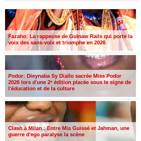
Fazaho: La rappeuse de Guinaw Rails qui porte la
voix des sans-voix et triomphe en 2026
Podor: Dieynaba Sy Diallo sacrée Miss Podor
2026 lors d'une 2ᵉ édition placée sous le signe de
l'éducation et de la culture
Clash à Milan : Entre Mia Guissé et Jahman, une
guerre d'ego paralyse la scène