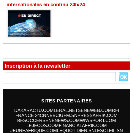
internationales en continu 24h/24
Inscription à la newsletter
SITES PARTENAIRES
DAKARACTU.COM
LERAL.NET
SENEWEB.COM
RFI
FRANCE 24
CNN
BBC
IGFM.SN
PRESSAFRIK.COM
BESOCCER
SENENEWS.COM
WIWSPORT.COM
LEJECOS.COM
FINANCIALAFRIK.COM
JEUNEAFRIQUE.COM
LEQUOTIDIEN.SN
LESOLEIL.SN