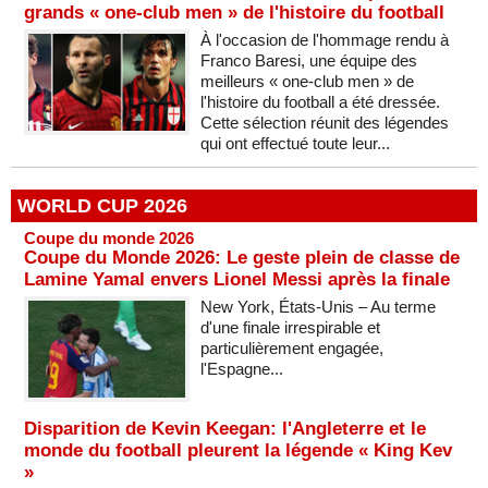
grands « one-club men » de l'histoire du football
À l'occasion de l'hommage rendu à
Franco Baresi, une équipe des
meilleurs « one-club men » de
l'histoire du football a été dressée.
Cette sélection réunit des légendes
qui ont effectué toute leur...
WORLD CUP 2026
Coupe du monde 2026
Coupe du Monde 2026: Le geste plein de classe de
Lamine Yamal envers Lionel Messi après la finale
New York, États-Unis – Au terme
d'une finale irrespirable et
particulièrement engagée,
l'Espagne...
Disparition de Kevin Keegan: l'Angleterre et le
monde du football pleurent la légende « King Kev
»