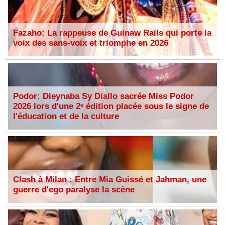
Fazaho: La rappeuse de Guinaw Rails qui porte la
voix des sans-voix et triomphe en 2026
Podor: Dieynaba Sy Diallo sacrée Miss Podor
2026 lors d'une 2ᵉ édition placée sous le signe de
l'éducation et de la culture
Clash à Milan : Entre Mia Guissé et Jahman, une
guerre d'ego paralyse la scène