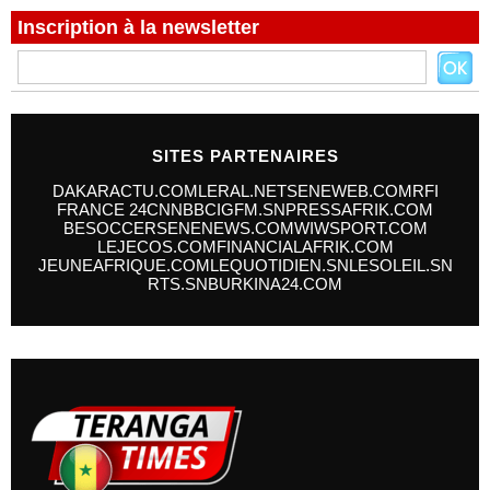
Inscription à la newsletter
SITES PARTENAIRES
DAKARACTU.COM
LERAL.NET
SENEWEB.COM
RFI
FRANCE 24
CNN
BBC
IGFM.SN
PRESSAFRIK.COM
BESOCCER
SENENEWS.COM
WIWSPORT.COM
LEJECOS.COM
FINANCIALAFRIK.COM
JEUNEAFRIQUE.COM
LEQUOTIDIEN.SN
LESOLEIL.SN
RTS.SN
BURKINA24.COM