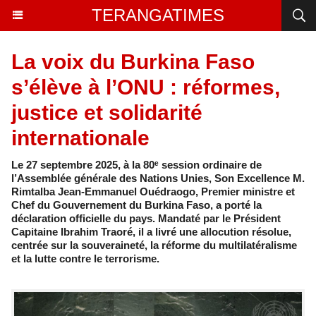
TERANGATIMES
La voix du Burkina Faso
s’élève à l’ONU : réformes,
justice et solidarité
internationale
Le 27 septembre 2025, à la 80ᵉ session ordinaire de
l’Assemblée générale des Nations Unies, Son Excellence M.
Rimtalba Jean-Emmanuel Ouédraogo, Premier ministre et
Chef du Gouvernement du Burkina Faso, a porté la
déclaration officielle du pays. Mandaté par le Président
Capitaine Ibrahim Traoré, il a livré une allocution résolue,
centrée sur la souveraineté, la réforme du multilatéralisme
et la lutte contre le terrorisme.