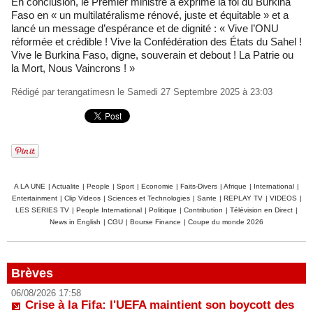
En conclusion, le Premier ministre a exprimé la foi du Burkina
Faso en « un multilatéralisme rénové, juste et équitable » et a
lancé un message d’espérance et de dignité : « Vive l’ONU
réformée et crédible ! Vive la Confédération des États du Sahel !
Vive le Burkina Faso, digne, souverain et debout ! La Patrie ou
la Mort, Nous Vaincrons ! »
Rédigé par
terangatimesn
le Samedi 27 Septembre 2025 à 23:03
A LA UNE
|
Actualite
|
People
|
Sport
|
Economie
|
Faits-Divers
|
Afrique
|
International
|
Entertainment
|
Clip Videos
|
Sciences et Technologies
|
Sante
|
REPLAY TV
|
VIDEOS
|
LES SERIES TV
|
People International
|
Politique
|
Contribution
|
Télévision en Direct
|
News in English
|
CGU
|
Bourse Finance
|
Coupe du monde 2026
Brèves
06/08/2026 17:58
Crise à la Fifa: l'UEFA maintient son boycott des