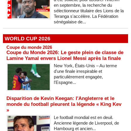
en septembre, la recherche du
sélectionneur titulaire des Lions de la
Teranga s'accélère. La Fédération
sénégalaise de...
WORLD CUP 2026
Coupe du monde 2026
Coupe du Monde 2026: Le geste plein de classe de
Lamine Yamal envers Lionel Messi après la finale
New York, États-Unis – Au terme
d'une finale irrespirable et
particulièrement engagée,
l'Espagne...
Disparition de Kevin Keegan: l'Angleterre et le
monde du football pleurent la légende « King Kev
»
Le football mondial est en deuil.
Ancienne légende de Liverpool, de
Hambourg et ancien...