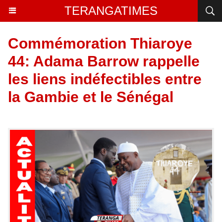
TERANGATIMES
Commémoration Thiaroye
44: Adama Barrow rappelle
les liens indéfectibles entre
la Gambie et le Sénégal