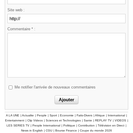
Site web :
Commentaire * :
Me notifier l'arrivée de nouveaux commentaires
A LA UNE
|
Actualite
|
People
|
Sport
|
Economie
|
Faits-Divers
|
Afrique
|
International
|
Entertainment
|
Clip Videos
|
Sciences et Technologies
|
Sante
|
REPLAY TV
|
VIDEOS
|
LES SERIES TV
|
People International
|
Politique
|
Contribution
|
Télévision en Direct
|
News in English
|
CGU
|
Bourse Finance
|
Coupe du monde 2026