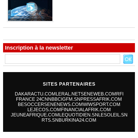
Inscription à la newsletter
SITES PARTENAIRES
DAKARACTU.COM
LERAL.NET
SENEWEB.COM
RFI
FRANCE 24
CNN
BBC
IGFM.SN
PRESSAFRIK.COM
BESOCCER
SENENEWS.COM
WIWSPORT.COM
LEJECOS.COM
FINANCIALAFRIK.COM
JEUNEAFRIQUE.COM
LEQUOTIDIEN.SN
LESOLEIL.SN
RTS.SN
BURKINA24.COM