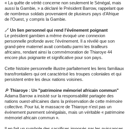
« La quête de vérité concerne non seulement le Sénégal, mais
aussi la Gambie, » a déclaré le Président Barrow, rappelant que
de nombreux soldats provenaient de plusieurs pays d’Afrique
de l’Ouest, y compris la Gambie.
🔗
Un lien personnel qui rend l'événement poignant
Le président gambien a même évoqué une connexion
personnelle profonde avec l'événement. Il a révélé que son
grand-père maternel avait combattu parmi les tirailleurs
africains, rendant ainsi la commémoration de Thiaroye 44
encore plus poignante et significative pour son pays.
Cette histoire personnelle illustre parfaitement les liens familiaux
transfrontaliers qui ont caractérisé les troupes coloniales et qui
persistent entre les deux nations voisines.
🔎
Thiaroye : Un "patrimoine mémoriel africain commun"
Adama Barrow a insisté sur la responsabilité partagée des
nations ouest-africaines dans la préservation de cette mémoire
collective. Pour lui, le massacre de Thiaroye n'est pas un
événement purement sénégalais, mais un véritable « patrimoine
mémoriel africain commun ».
Il en fait un symbole des sacrifices imposés par les puissances