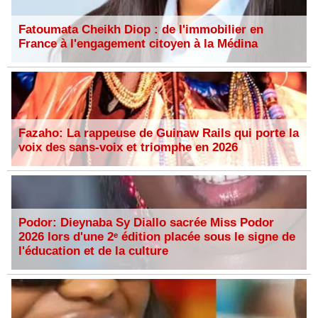
Fatoumata Cheikh Diop : de l'immobilier en
France à l'engagement citoyen à la Médina
Fazaho: La rappeuse de Guinaw Rails qui porte la
voix des sans-voix et triomphe en 2026
Podor: Dieynaba Sy Diallo sacrée Miss Podor
2026 lors d'une 2ᵉ édition placée sous le signe de
l'éducation et de la culture