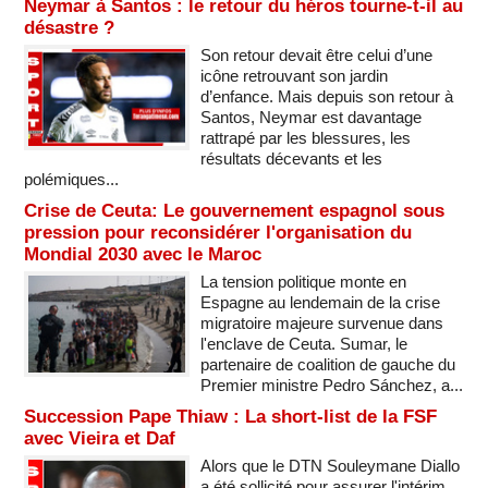
Neymar à Santos : le retour du héros tourne-t-il au
désastre ?
Son retour devait être celui d’une
icône retrouvant son jardin
d’enfance. Mais depuis son retour à
Santos, Neymar est davantage
rattrapé par les blessures, les
résultats décevants et les
polémiques...
Crise de Ceuta: Le gouvernement espagnol sous
pression pour reconsidérer l'organisation du
Mondial 2030 avec le Maroc
La tension politique monte en
Espagne au lendemain de la crise
migratoire majeure survenue dans
l'enclave de Ceuta. Sumar, le
partenaire de coalition de gauche du
Premier ministre Pedro Sánchez, a...
Succession Pape Thiaw : La short-list de la FSF
avec Vieira et Daf
Alors que le DTN Souleymane Diallo
a été sollicité pour assurer l'intérim