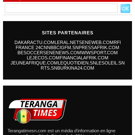
SITES PARTENAIRES
DAKARACTU.COM
LERAL.NET
SENEWEB.COM
RFI
FRANCE 24
CNN
BBC
IGFM.SN
PRESSAFRIK.COM
BESOCCER
SENENEWS.COM
WIWSPORT.COM
LEJECOS.COM
FINANCIALAFRIK.COM
JEUNEAFRIQUE.COM
LEQUOTIDIEN.SN
LESOLEIL.SN
RTS.SN
BURKINA24.COM
Terangatimesn.com est un média d’information en ligne