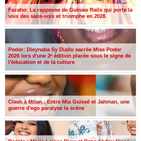
Fazaho: La rappeuse de Guinaw Rails qui porte la
voix des sans-voix et triomphe en 2026
Podor: Dieynaba Sy Diallo sacrée Miss Podor
2026 lors d'une 2ᵉ édition placée sous le signe de
l'éducation et de la culture
Clash à Milan : Entre Mia Guissé et Jahman, une
guerre d'ego paralyse la scène