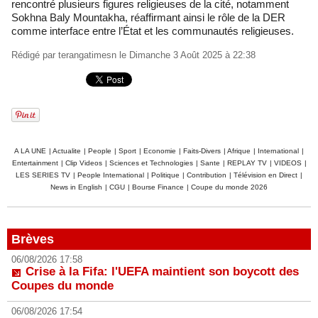
rencontré plusieurs figures religieuses de la cité, notamment
Sokhna Baly Mountakha, réaffirmant ainsi le rôle de la DER
comme interface entre l’État et les communautés religieuses.
Rédigé par
terangatimesn
le Dimanche 3 Août 2025 à 22:38
A LA UNE
|
Actualite
|
People
|
Sport
|
Economie
|
Faits-Divers
|
Afrique
|
International
|
Entertainment
|
Clip Videos
|
Sciences et Technologies
|
Sante
|
REPLAY TV
|
VIDEOS
|
LES SERIES TV
|
People International
|
Politique
|
Contribution
|
Télévision en Direct
|
News in English
|
CGU
|
Bourse Finance
|
Coupe du monde 2026
Brèves
06/08/2026 17:58
Crise à la Fifa: l'UEFA maintient son boycott des
Coupes du monde
06/08/2026 17:54