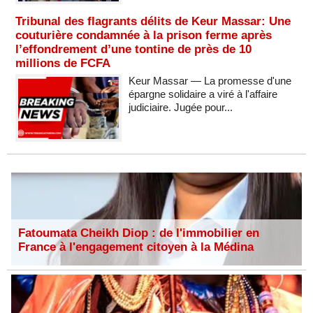
Tribunal des flagrants délits de Keur Massar: Une
couturière condamnée à la prison ferme après
l’effondrement d’une tontine de près de 10
millions de FCFA
Keur Massar — La promesse d'une
épargne solidaire a viré à l'affaire
judiciaire. Jugée pour...
Fatoumata Cheikh Diop : de l'immobilier en
France à l'engagement citoyen à la Médina