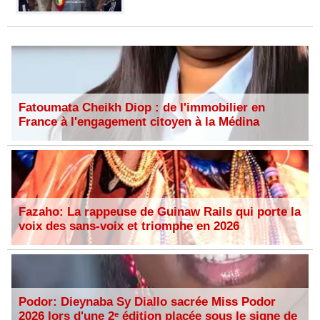
Fatoumata Cheikh Diop : de l'immobilier en
France à l'engagement citoyen à la Médina
Fazaho: La rappeuse de Guinaw Rails qui porte la
voix des sans-voix et triomphe en 2026
Podor: Dieynaba Sy Diallo sacrée Miss Podor
2026 lors d'une 2ᵉ édition placée sous le signe de