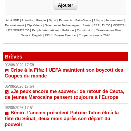
A LA UNE
|
Actualite
|
People
|
Sport
|
Economie
|
Faits-Divers
|
Afrique
|
International
|
Entertainment
|
Clip Videos
|
Sciences et Technologies
|
Sante
|
REPLAY TV
|
VIDEOS
|
LES SERIES TV
|
People International
|
Politique
|
Contribution
|
Télévision en Direct
|
News in English
|
CGU
|
Bourse Finance
|
Coupe du monde 2026
Brèves
06/08/2026 17:58
Crise à la Fifa: l'UEFA maintient son boycott des
Coupes du monde
06/08/2026 17:54
«Je peux encore me sauver»: de retour de Ceuta,
de jeunes Marocains pensent toujours à l'Europe
06/08/2026 17:51
Bénin: l’ancien président Patrice Talon élu à la
tête du Sénat, deux mois après son départ du
pouvoir