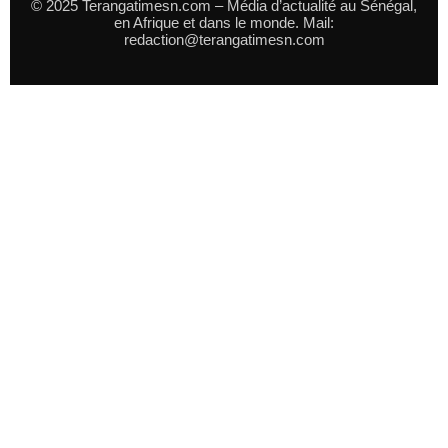
© 2025 Terangatimesn.com – Média d’actualité au Sénégal,
en Afrique et dans le monde. Mail:
redaction@terangatimesn.com