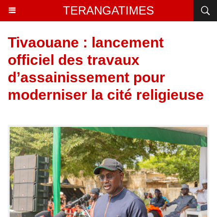
TERANGATIMES
Tivaouane : lancement
officiel des travaux
d’assainissement pour
moderniser la cité religieuse