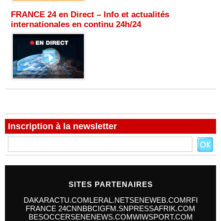
FRANCE 24 en Direct – Info et actualités
internationales en continu 24h/24
Inscription à la newsletter
SITES PARTENAIRES
DAKARACTU.COM
LERAL.NET
SENEWEB.COM
RFI
FRANCE 24
CNN
BBC
IGFM.SN
PRESSAFRIK.COM
BESOCCER
SENENEWS.COM
WIWSPORT.COM