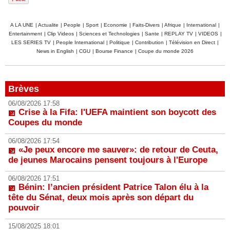
A LA UNE
|
Actualite
|
People
|
Sport
|
Economie
|
Faits-Divers
|
Afrique
|
International
|
Entertainment
|
Clip Videos
|
Sciences et Technologies
|
Sante
|
REPLAY TV
|
VIDEOS
|
LES SERIES TV
|
People International
|
Politique
|
Contribution
|
Télévision en Direct
|
News in English
|
CGU
|
Bourse Finance
|
Coupe du monde 2026
Brèves
06/08/2026 17:58
Crise à la Fifa: l'UEFA maintient son boycott des
Coupes du monde
06/08/2026 17:54
«Je peux encore me sauver»: de retour de Ceuta,
de jeunes Marocains pensent toujours à l'Europe
06/08/2026 17:51
Bénin: l’ancien président Patrice Talon élu à la
tête du Sénat, deux mois après son départ du
pouvoir
15/08/2025 18:01