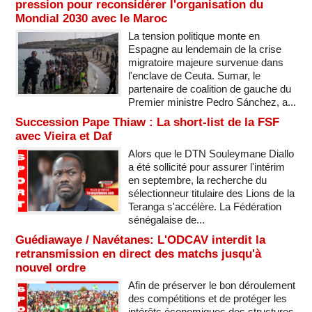
pression pour reconsidérer l'organisation du
Mondial 2030 avec le Maroc
La tension politique monte en
Espagne au lendemain de la crise
migratoire majeure survenue dans
l'enclave de Ceuta. Sumar, le
partenaire de coalition de gauche du
Premier ministre Pedro Sánchez, a...
Succession Pape Thiaw : La short-list de la FSF
avec Vieira et Daf
Alors que le DTN Souleymane Diallo
a été sollicité pour assurer l'intérim
en septembre, la recherche du
sélectionneur titulaire des Lions de la
Teranga s'accélère. La Fédération
sénégalaise de...
Guédiawaye / Navétanes: L'ODCAV interdit la
retransmission en direct des matchs jusqu'à
nouvel ordre
Afin de préserver le bon déroulement
des compétitions et de protéger les
intérêts économiques des structures