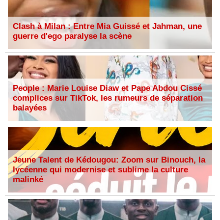
Clash à Milan : Entre Mia Guissé et Jahman, une
guerre d'ego paralyse la scène
People : Marie Louise Diaw et Pape Abdou Cissé
complices sur TikTok, les rumeurs de séparation
balayées
Jeune Talent de Kédougou: Zoom sur Binouch, la
lycéenne qui modernise et sublime la culture
malinké