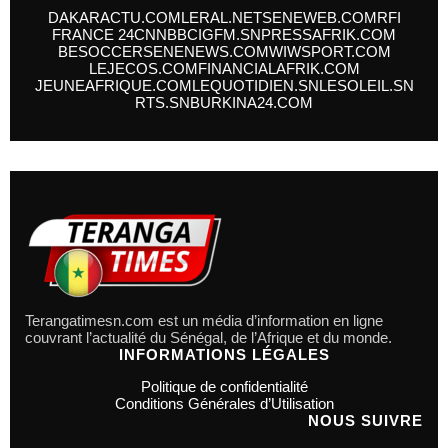
DAKARACTU.COM
LERAL.NET
SENEWEB.COM
RFI
FRANCE 24
CNN
BBC
IGFM.SN
PRESSAFRIK.COM
BESOCCER
SENENEWS.COM
WIWSPORT.COM
LEJECOS.COM
FINANCIALAFRIK.COM
JEUNEAFRIQUE.COM
LEQUOTIDIEN.SN
LESOLEIL.SN
RTS.SN
BURKINA24.COM
Terangatimesn.com est un média d’information en ligne
couvrant l’actualité du Sénégal, de l’Afrique et du monde.
INFORMATIONS LÉGALES
Politique de confidentialité
Conditions Générales d’Utilisation
NOUS SUIVRE