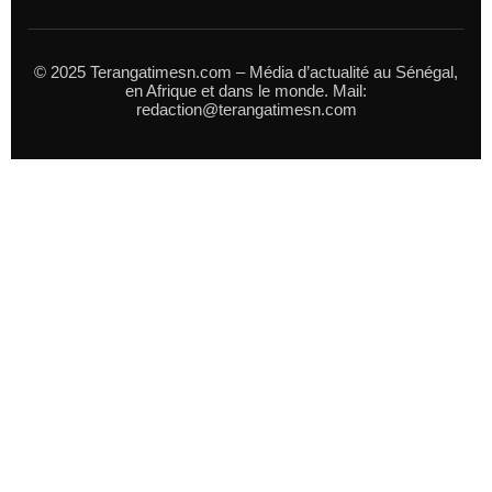
© 2025 Terangatimesn.com – Média d’actualité au Sénégal,
en Afrique et dans le monde. Mail:
redaction@terangatimesn.com