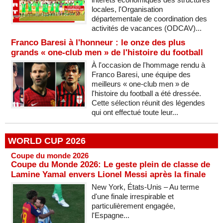
locales, l'Organisation
départementale de coordination des
activités de vacances (ODCAV)...
Franco Baresi à l'honneur : le onze des plus
grands « one-club men » de l'histoire du football
À l'occasion de l'hommage rendu à
Franco Baresi, une équipe des
meilleurs « one-club men » de
l'histoire du football a été dressée.
Cette sélection réunit des légendes
qui ont effectué toute leur...
WORLD CUP 2026
Coupe du monde 2026
Coupe du Monde 2026: Le geste plein de classe de
Lamine Yamal envers Lionel Messi après la finale
New York, États-Unis – Au terme
d'une finale irrespirable et
particulièrement engagée,
l'Espagne...