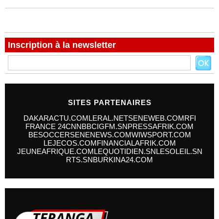
Inscription à la newsletter
SITES PARTENAIRES
DAKARACTU.COM
LERAL.NET
SENEWEB.COM
RFI
FRANCE 24
CNN
BBC
IGFM.SN
PRESSAFRIK.COM
BESOCCER
SENENEWS.COM
WIWSPORT.COM
LEJECOS.COM
FINANCIALAFRIK.COM
JEUNEAFRIQUE.COM
LEQUOTIDIEN.SN
LESOLEIL.SN
RTS.SN
BURKINA24.COM