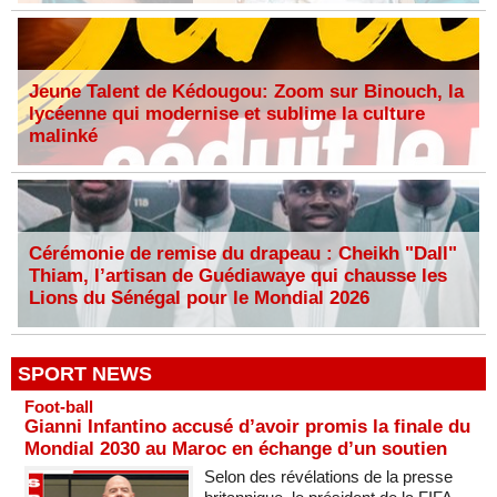
Jeune Talent de Kédougou: Zoom sur Binouch, la
lycéenne qui modernise et sublime la culture
malinké
Cérémonie de remise du drapeau : Cheikh "Dall"
Thiam, l’artisan de Guédiawaye qui chausse les
Lions du Sénégal pour le Mondial 2026
SPORT NEWS
Foot-ball
Gianni Infantino accusé d’avoir promis la finale du
Mondial 2030 au Maroc en échange d’un soutien
Selon des révélations de la presse