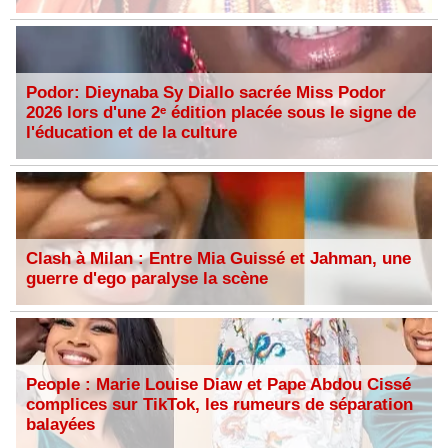
Podor: Dieynaba Sy Diallo sacrée Miss Podor
2026 lors d'une 2ᵉ édition placée sous le signe de
l'éducation et de la culture
Clash à Milan : Entre Mia Guissé et Jahman, une
guerre d'ego paralyse la scène
People : Marie Louise Diaw et Pape Abdou Cissé
complices sur TikTok, les rumeurs de séparation
balayées