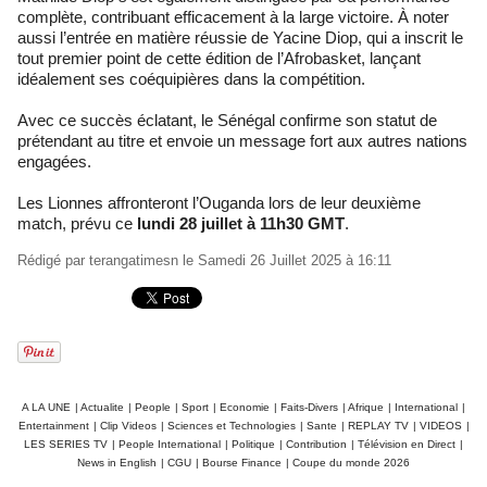
complète, contribuant efficacement à la large victoire. À noter
aussi l’entrée en matière réussie de Yacine Diop, qui a inscrit le
tout premier point de cette édition de l’Afrobasket, lançant
idéalement ses coéquipières dans la compétition.
Avec ce succès éclatant, le Sénégal confirme son statut de
prétendant au titre et envoie un message fort aux autres nations
engagées.
Les Lionnes affronteront l’Ouganda lors de leur deuxième
match, prévu ce
lundi 28 juillet à 11h30 GMT
.
Rédigé par
terangatimesn
le Samedi 26 Juillet 2025 à 16:11
A LA UNE
|
Actualite
|
People
|
Sport
|
Economie
|
Faits-Divers
|
Afrique
|
International
|
Entertainment
|
Clip Videos
|
Sciences et Technologies
|
Sante
|
REPLAY TV
|
VIDEOS
|
LES SERIES TV
|
People International
|
Politique
|
Contribution
|
Télévision en Direct
|
News in English
|
CGU
|
Bourse Finance
|
Coupe du monde 2026