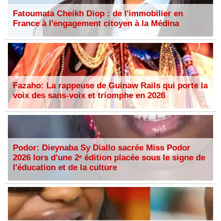
Fatoumata Cheikh Diop : de l'immobilier en
France à l'engagement citoyen à la Médina
Fazaho: La rappeuse de Guinaw Rails qui porte la
voix des sans-voix et triomphe en 2026
Podor: Dieynaba Sy Diallo sacrée Miss Podor
2026 lors d'une 2ᵉ édition placée sous le signe de
l'éducation et de la culture