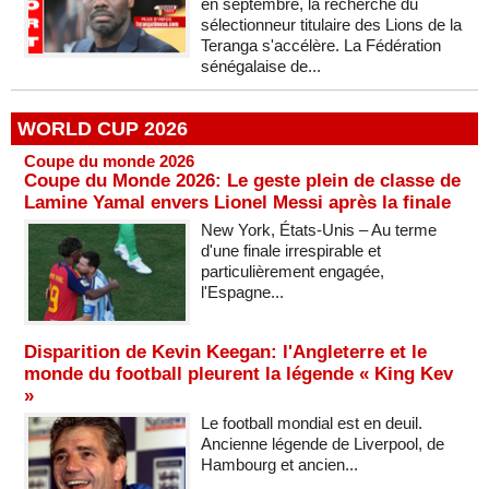
en septembre, la recherche du
sélectionneur titulaire des Lions de la
Teranga s'accélère. La Fédération
sénégalaise de...
WORLD CUP 2026
Coupe du monde 2026
Coupe du Monde 2026: Le geste plein de classe de
Lamine Yamal envers Lionel Messi après la finale
New York, États-Unis – Au terme
d'une finale irrespirable et
particulièrement engagée,
l'Espagne...
Disparition de Kevin Keegan: l'Angleterre et le
monde du football pleurent la légende « King Kev
»
Le football mondial est en deuil.
Ancienne légende de Liverpool, de
Hambourg et ancien...