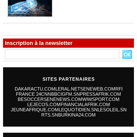
Inscription à la newsletter
SITES PARTENAIRES
DAKARACTU.COM
LERAL.NET
SENEWEB.COM
RFI
FRANCE 24
CNN
BBC
IGFM.SN
PRESSAFRIK.COM
BESOCCER
SENENEWS.COM
WIWSPORT.COM
LEJECOS.COM
FINANCIALAFRIK.COM
JEUNEAFRIQUE.COM
LEQUOTIDIEN.SN
LESOLEIL.SN
RTS.SN
BURKINA24.COM