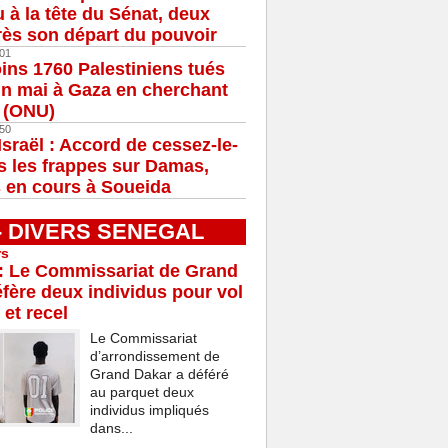
u à la tête du Sénat, deux
ès son départ du pouvoir
01
ns 1760 Palestiniens tués
in mai à Gaza en cherchant
e (ONU)
50
Israël : Accord de cessez-le-
s les frappes sur Damas,
 en cours à Soueida
 - DIVERS SENEGAL
rs
: Le Commissariat de Grand
fère deux individus pour vol
 et recel
Le Commissariat
d’arrondissement de
Grand Dakar a déféré
au parquet deux
individus impliqués
dans...