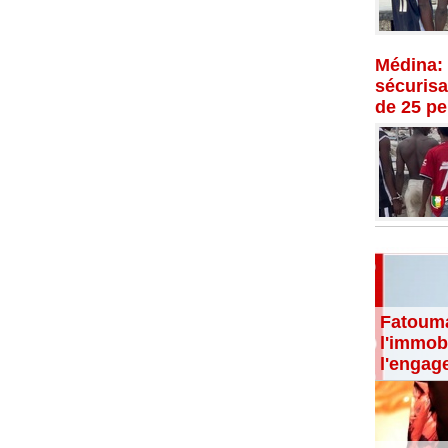
Médina: 
sécurisat
de 25 p
Fatouma
l'immobi
l'engag