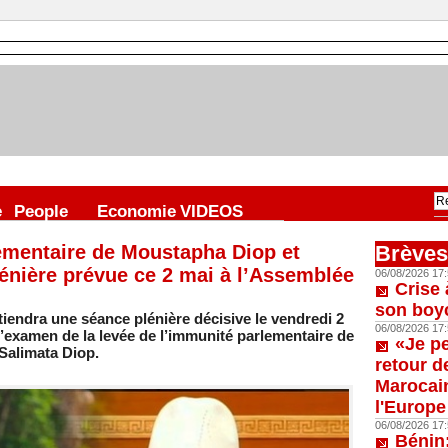
e
People
Economie
VIDEOS
ementaire de Moustapha Diop et
Brèves
énière prévue ce 2 mai à l’Assemblée
06/08/2026 17:
Crise 
son boy
iendra une séance plénière décisive le vendredi 2
06/08/2026 17:
l’examen de la levée de l’immunité parlementaire de
«Je p
Salimata Diop.
retour d
Marocain
l'Europe
06/08/2026 17:
Bénin: