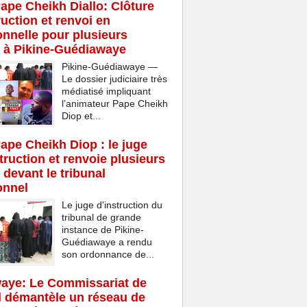
Pape Cheikh Diallo: Clôture
ruction et renvoi en
onnelle pour plusieurs
 à Pikine-Guédiawaye
Pikine-Guédiawaye —
Le dossier judiciaire très
médiatisé impliquant
l’animateur Pape Cheikh
Diop et...
Pape Cheikh Diop : le juge
struction et renvoie plusieurs
 devant le tribunal
onnel
Le juge d'instruction du
tribunal de grande
instance de Pikine-
Guédiawaye a rendu
son ordonnance de...
aye: Le Commissariat de
d démantèle un réseau de