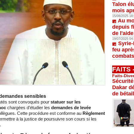
Talon él
mois apr
15/08/2025 18:
Au moi
depuis f
de l'aid
19/07/2025 04:
Syrie-
feu aprè
combats
FAITS
Faits-Dive
Sécurité
Dakar dé
de bétail
s demandes sensibles
putés sont convoqués pour
statuer sur les
hoc
chargées d’étudier les
demandes de levée
ollègues. Cette procédure est conforme au
Règlement
rmettre à la justice de poursuivre son cours si les
.