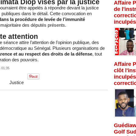
mata Diop visés par la justice
Affaire 
rraient être appelés à répondre devant la justice
de l'inst
publiques dans le détail. Cette convocation en
correcti
dans la procédure de levée de l’immunité
inculpés
 majoritaire des députés présents.
te attention
 séance attire l’attention de l’opinion publique, des
 démocratique au Sénégal. Plusieurs organisations de
arence et au respect des droits de la défense
, tout
ration des pouvoirs.
Affaire 
à 01:35
clôt l'in
inculpés
Justice
correcti
Guédiaw
Golf Su