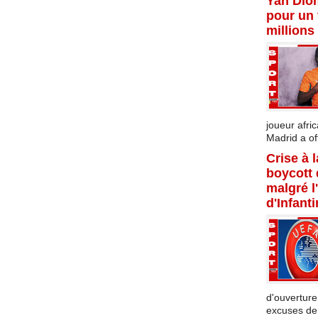
Yan Dio
pour un 
millions
joueur afric
Madrid a offi
Crise à 
boycott
malgré l
d'Infant
d'ouverture
excuses de l