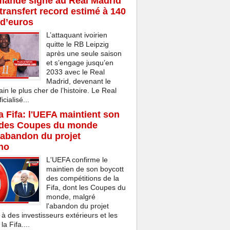
mandé signe au Real Madrid
transfert record estimé à 140
 d’euros
L’attaquant ivoirien
quitte le RB Leipzig
après une seule saison
et s’engage jusqu’en
2033 avec le Real
Madrid, devenant le
ain le plus cher de l’histoire. Le Real
cialisé...
la Fifa: l'UEFA maintient son
 des Coupes du monde
'abandon du projet
ino
L'UEFA confirme le
maintien de son boycott
des compétitions de la
Fifa, dont les Coupes du
monde, malgré
l'abandon du projet
 à des investisseurs extérieurs et les
a Fifa....