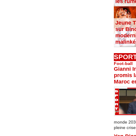
les rum
Jeune T
sur Bin
moderni
malinké
SPOR
Foot-ball
Gianni I
promis l
Maroc e
monde 2030 
pleine crise.