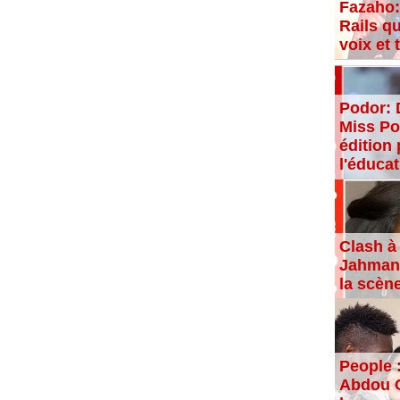
Fazaho:
Rails qu
voix et
Podor: 
Miss Po
édition 
l'éducat
Clash à 
Jahman,
la scèn
People 
Abdou C