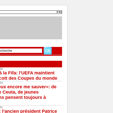
3:51
58
à la Fifa: l'UEFA maintient
cott des Coupes du monde
54
eux encore me sauver»: de
e Ceuta, de jeunes
s pensent toujours à
51
 l’ancien président Patrice