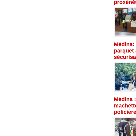
proxénét
Médina: 
parquet 
sécurisa
Médina :
machette
policièr