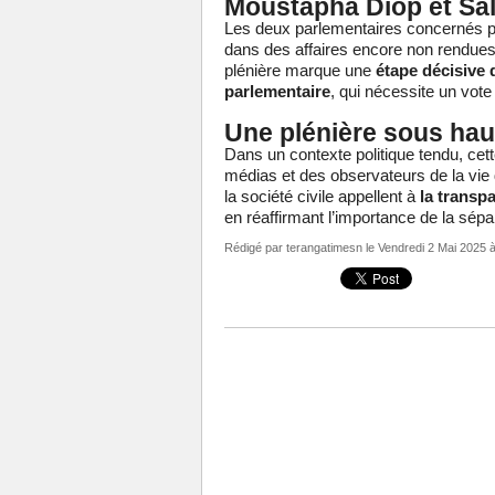
Moustapha Diop et Sali
Les deux parlementaires concernés pou
dans des affaires encore non rendues 
plénière marque une
étape décisive 
parlementaire
, qui nécessite un vote
Une plénière sous hau
Dans un contexte politique tendu, cette
médias et des observateurs de la vie
la société civile appellent à
la transp
en réaffirmant l’importance de la sépa
Rédigé par
terangatimesn
le Vendredi 2 Mai 2025 