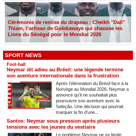
Cérémonie de remise du drapeau : Cheikh "Dall"
Thiam, l’artisan de Guédiawaye qui chausse les
Lions du Sénégal pour le Mondial 2026
SPORT NEWS
Foot-ball
Neymar dit adieu au Brésil: une légende termine
son aventure internationale dans la frustration
Après l’élimination du Brésil face à la
Norvège au Mondial 2026, Neymar a
annoncé qu’il ne souhaitait plus
poursuivre son aventure avec la
Seleção. Une décision qui pourrait
marquer la fin d’une...
Santos: Neymar sous pression après plusieurs
tensions avec les jeunes du vestiaire
Le problème Neymar ne se limite