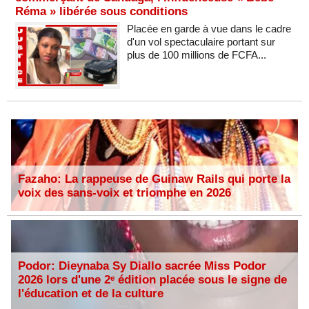
Réma » libérée sous conditions
Placée en garde à vue dans le cadre
d'un vol spectaculaire portant sur
plus de 100 millions de FCFA...
Fazaho: La rappeuse de Guinaw Rails qui porte la
voix des sans-voix et triomphe en 2026
Podor: Dieynaba Sy Diallo sacrée Miss Podor
2026 lors d'une 2ᵉ édition placée sous le signe de
l'éducation et de la culture