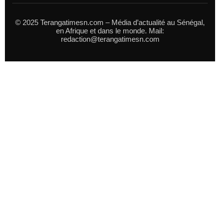
© 2025 Terangatimesn.com – Média d’actualité au Sénégal,
en Afrique et dans le monde. Mail:
redaction@terangatimesn.com