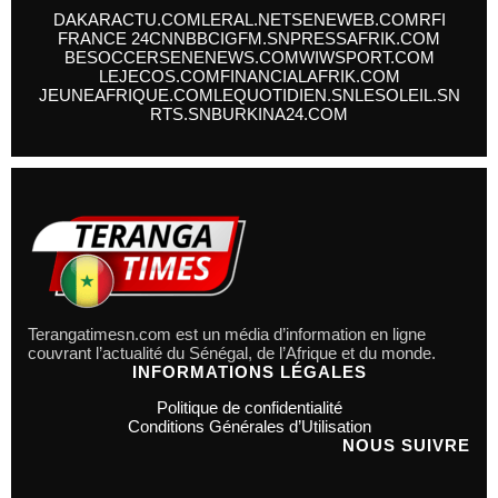
DAKARACTU.COM
LERAL.NET
SENEWEB.COM
RFI
FRANCE 24
CNN
BBC
IGFM.SN
PRESSAFRIK.COM
BESOCCER
SENENEWS.COM
WIWSPORT.COM
LEJECOS.COM
FINANCIALAFRIK.COM
JEUNEAFRIQUE.COM
LEQUOTIDIEN.SN
LESOLEIL.SN
RTS.SN
BURKINA24.COM
Terangatimesn.com est un média d’information en ligne
couvrant l’actualité du Sénégal, de l’Afrique et du monde.
INFORMATIONS LÉGALES
Politique de confidentialité
Conditions Générales d’Utilisation
NOUS SUIVRE