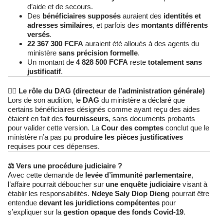
d’aide et de secours.
Des
bénéficiaires supposés
auraient des
identités et
adresses similaires
, et parfois des
montants différents
versés
.
22 367 300 FCFA
auraient été alloués à des agents du
ministère
sans précision formelle
.
Un montant de
4 828 500 FCFA
reste
totalement sans
justificatif
.
🧑‍⚖️ Le rôle du DAG (directeur de l’administration générale)
Lors de son audition, le
DAG
du ministère a déclaré que
certains bénéficiaires désignés comme ayant reçu des aides
étaient en fait des
fournisseurs
, sans documents probants
pour valider cette version. La
Cour des comptes
conclut que le
ministère n’a pas pu
produire les pièces justificatives
requises pour ces dépenses.
⚖️ Vers une procédure judiciaire ?
Avec cette demande de
levée d’immunité parlementaire
,
l’affaire pourrait déboucher sur
une enquête judiciaire
visant à
établir les responsabilités.
Ndeye Saly Diop Dieng
pourrait être
entendue
devant les juridictions compétentes
pour
s’expliquer sur la
gestion opaque des fonds Covid-19
.