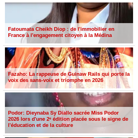
Fatoumata Cheikh Diop : de l'immobilier en
France à l'engagement citoyen à la Médina
Fazaho: La rappeuse de Guinaw Rails qui porte la
voix des sans-voix et triomphe en 2026
Podor: Dieynaba Sy Diallo sacrée Miss Podor
2026 lors d'une 2ᵉ édition placée sous le signe de
l'éducation et de la culture