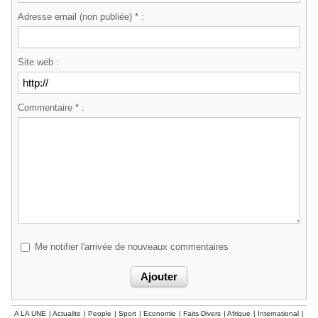
Adresse email (non publiée) * :
Site web :
Commentaire * :
Me notifier l'arrivée de nouveaux commentaires
A LA UNE
|
Actualite
|
People
|
Sport
|
Economie
|
Faits-Divers
|
Afrique
|
International
|