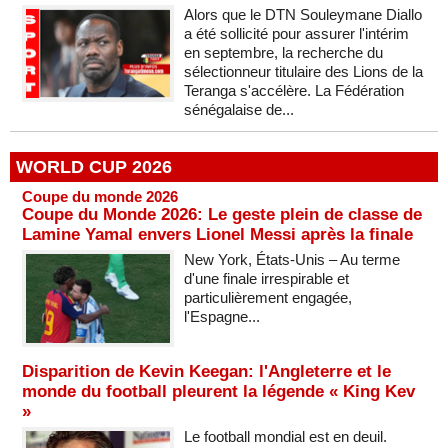
Alors que le DTN Souleymane Diallo
a été sollicité pour assurer l'intérim
en septembre, la recherche du
sélectionneur titulaire des Lions de la
Teranga s'accélère. La Fédération
sénégalaise de...
WORLD CUP 2026
Coupe du monde 2026
Coupe du Monde 2026: Le geste plein de classe de
Lamine Yamal envers Lionel Messi après la finale
New York, États-Unis – Au terme
d'une finale irrespirable et
particulièrement engagée,
l'Espagne...
Disparition de Kevin Keegan: l'Angleterre et le
monde du football pleurent la légende « King Kev
»
Le football mondial est en deuil.