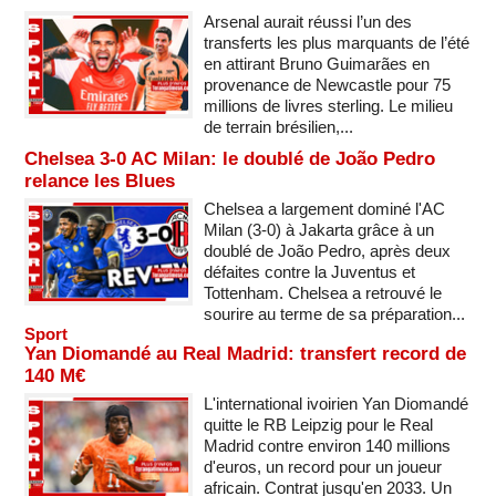
Arsenal aurait réussi l’un des
transferts les plus marquants de l’été
en attirant Bruno Guimarães en
provenance de Newcastle pour 75
millions de livres sterling. Le milieu
de terrain brésilien,...
Chelsea 3-0 AC Milan: le doublé de João Pedro
relance les Blues
Chelsea a largement dominé l'AC
Milan (3-0) à Jakarta grâce à un
doublé de João Pedro, après deux
défaites contre la Juventus et
Tottenham. Chelsea a retrouvé le
sourire au terme de sa préparation...
Sport
Yan Diomandé au Real Madrid: transfert record de
140 M€
L'international ivoirien Yan Diomandé
quitte le RB Leipzig pour le Real
Madrid contre environ 140 millions
d'euros, un record pour un joueur
africain. Contrat jusqu'en 2033. Un