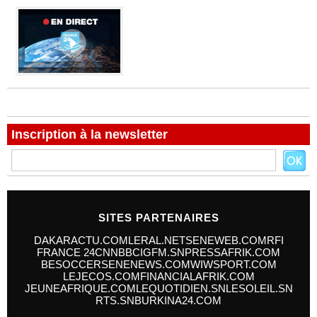
Inscription à la newsletter
SITES PARTENAIRES
DAKARACTU.COM
LERAL.NET
SENEWEB.COM
RFI
FRANCE 24
CNN
BBC
IGFM.SN
PRESSAFRIK.COM
BESOCCER
SENENEWS.COM
WIWSPORT.COM
LEJECOS.COM
FINANCIALAFRIK.COM
JEUNEAFRIQUE.COM
LEQUOTIDIEN.SN
LESOLEIL.SN
RTS.SN
BURKINA24.COM