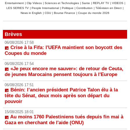
Entertainment
|
Clip Videos
|
Sciences et Technologies
|
Sante
|
REPLAY TV
|
VIDEOS
|
LES SERIES TV
|
People International
|
Politique
|
Contribution
|
Télévision en Direct
|
News in English
|
CGU
|
Bourse Finance
|
Coupe du monde 2026
Brèves
06/08/2026 17:58
Crise à la Fifa: l'UEFA maintient son boycott des
Coupes du monde
06/08/2026 17:54
«Je peux encore me sauver»: de retour de Ceuta,
de jeunes Marocains pensent toujours à l'Europe
06/08/2026 17:51
Bénin: l’ancien président Patrice Talon élu à la
tête du Sénat, deux mois après son départ du
pouvoir
15/08/2025 18:01
Au moins 1760 Palestiniens tués depuis fin mai à
Gaza en cherchant de l'aide (ONU)