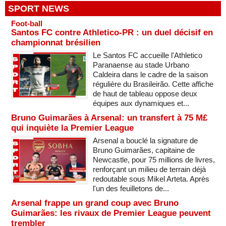
SPORT NEWS
Foot-ball
Santos FC contre Athletico-PR : un duel décisif en
championnat brésilien
Le Santos FC accueille l'Athletico
Paranaense au stade Urbano
Caldeira dans le cadre de la saison
régulière du Brasileirão. Cette affiche
de haut de tableau oppose deux
équipes aux dynamiques et...
Bruno Guimarães à Arsenal: un transfert à 75 M£
qui inquiète la Premier League
Arsenal a bouclé la signature de
Bruno Guimarães, capitaine de
Newcastle, pour 75 millions de livres,
renforçant un milieu de terrain déjà
redoutable sous Mikel Arteta. Après
l'un des feuilletons de...
Arsenal frappe un grand coup avec Bruno
Guimarães: les rivaux de Premier League peuvent
trembler