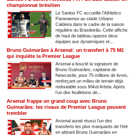
championnat brésilien
Le Santos FC accueille l'Athletico
Paranaense au stade Urbano
Caldeira dans le cadre de la saison
régulière du Brasileirão. Cette affiche
de haut de tableau oppose deux
équipes aux dynamiques et...
Bruno Guimarães à Arsenal: un transfert à 75 M£
qui inquiète la Premier League
Arsenal a bouclé la signature de
Bruno Guimarães, capitaine de
Newcastle, pour 75 millions de livres,
renforçant un milieu de terrain déjà
redoutable sous Mikel Arteta. Après
l'un des feuilletons de...
Arsenal frappe un grand coup avec Bruno
Guimarães: les rivaux de Premier League peuvent
trembler
Arsenal aurait réussi l’un des
transferts les plus marquants de l’été
en attirant Bruno Guimarães en