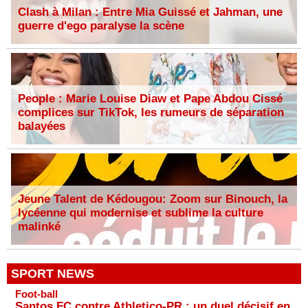
Clash à Milan : Entre Mia Guissé et Jahman, une
guerre d'ego paralyse la scène
People : Marie Louise Diaw et Pape Abdou Cissé
complices sur TikTok, les rumeurs de séparation
balayées
Jeune Talent de Kédougou: Zoom sur Binouch, la
lycéenne qui modernise et sublime la culture
malinké
SPORT NEWS
Foot-ball
Santos FC contre Athletico-PR : un duel décisif en