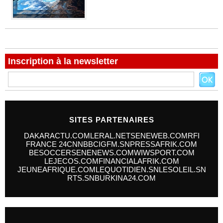
Inscription à la newsletter
SITES PARTENAIRES
DAKARACTU.COM
LERAL.NET
SENEWEB.COM
RFI
FRANCE 24
CNN
BBC
IGFM.SN
PRESSAFRIK.COM
BESOCCER
SENENEWS.COM
WIWSPORT.COM
LEJECOS.COM
FINANCIALAFRIK.COM
JEUNEAFRIQUE.COM
LEQUOTIDIEN.SN
LESOLEIL.SN
RTS.SN
BURKINA24.COM