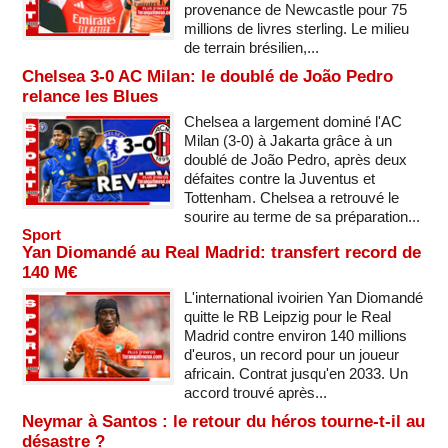
provenance de Newcastle pour 75
millions de livres sterling. Le milieu
de terrain brésilien,...
Chelsea 3-0 AC Milan: le doublé de João Pedro
relance les Blues
Chelsea a largement dominé l'AC
Milan (3-0) à Jakarta grâce à un
doublé de João Pedro, après deux
défaites contre la Juventus et
Tottenham. Chelsea a retrouvé le
sourire au terme de sa préparation...
Sport
Yan Diomandé au Real Madrid: transfert record de
140 M€
L'international ivoirien Yan Diomandé
quitte le RB Leipzig pour le Real
Madrid contre environ 140 millions
d'euros, un record pour un joueur
africain. Contrat jusqu'en 2033. Un
accord trouvé après...
Neymar à Santos : le retour du héros tourne-t-il au
désastre ?