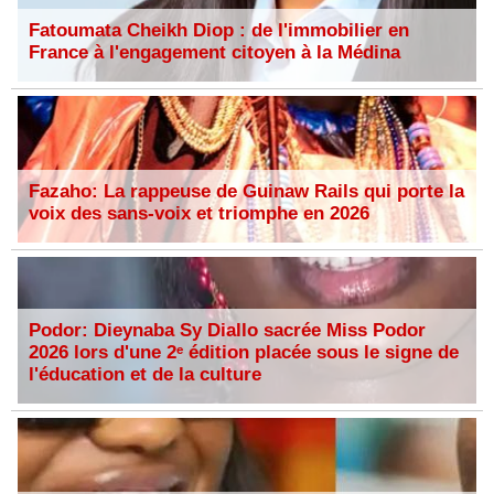
Fatoumata Cheikh Diop : de l'immobilier en
France à l'engagement citoyen à la Médina
Fazaho: La rappeuse de Guinaw Rails qui porte la
voix des sans-voix et triomphe en 2026
Podor: Dieynaba Sy Diallo sacrée Miss Podor
2026 lors d'une 2ᵉ édition placée sous le signe de
l'éducation et de la culture