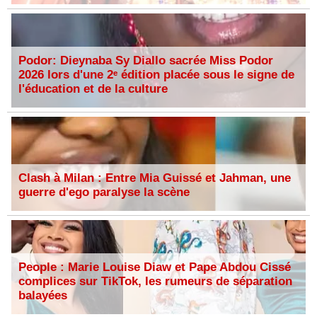
Podor: Dieynaba Sy Diallo sacrée Miss Podor
2026 lors d'une 2ᵉ édition placée sous le signe de
l'éducation et de la culture
Clash à Milan : Entre Mia Guissé et Jahman, une
guerre d'ego paralyse la scène
People : Marie Louise Diaw et Pape Abdou Cissé
complices sur TikTok, les rumeurs de séparation
balayées