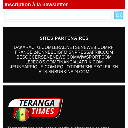
Inscription à la newsletter
SITES PARTENAIRES
DAKARACTU.COM
LERAL.NET
SENEWEB.COM
RFI
FRANCE 24
CNN
BBC
IGFM.SN
PRESSAFRIK.COM
BESOCCER
SENENEWS.COM
WIWSPORT.COM
LEJECOS.COM
FINANCIALAFRIK.COM
JEUNEAFRIQUE.COM
LEQUOTIDIEN.SN
LESOLEIL.SN
RTS.SN
BURKINA24.COM