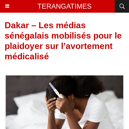
TERANGATIMES
Dakar – Les médias
sénégalais mobilisés pour le
plaidoyer sur l’avortement
médicalisé