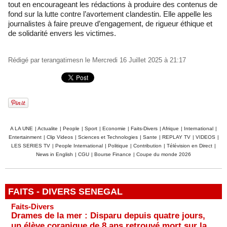
tout en encourageant les rédactions à produire des contenus de
fond sur la lutte contre l’avortement clandestin. Elle appelle les
journalistes à faire preuve d’engagement, de rigueur éthique et
de solidarité envers les victimes.
Rédigé par
terangatimesn
le Mercredi 16 Juillet 2025 à 21:17
A LA UNE
|
Actualite
|
People
|
Sport
|
Economie
|
Faits-Divers
|
Afrique
|
International
|
Entertainment
|
Clip Videos
|
Sciences et Technologies
|
Sante
|
REPLAY TV
|
VIDEOS
|
LES SERIES TV
|
People International
|
Politique
|
Contribution
|
Télévision en Direct
|
News in English
|
CGU
|
Bourse Finance
|
Coupe du monde 2026
FAITS - DIVERS SENEGAL
Faits-Divers
Drames de la mer : Disparu depuis quatre jours,
un élève coranique de 8 ans retrouvé mort sur la