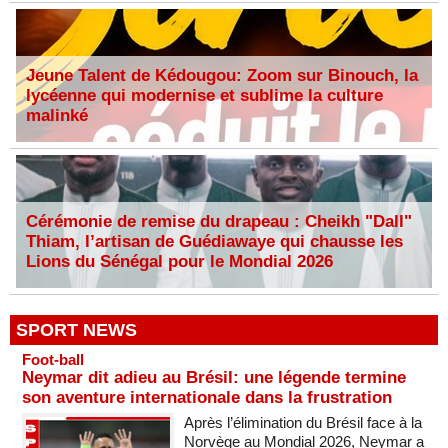
Jeune Talent de Kédougou: Zoom sur Binouch, la
lycéenne qui modernise et sublime la culture
malinké
Cérémonie de remise du drapeau : Cheikh "Dall"
Thiam, l’artisan de Guédiawaye qui chausse les
Lions du Sénégal pour le Mondial 2026
SPORT NEWS
Foot-ball
Neymar dit adieu au Brésil: une légende termine
son aventure internationale dans la frustration
Après l’élimination du Brésil face à la
Norvège au Mondial 2026, Neymar a