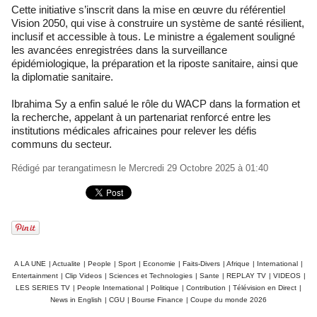
Cette initiative s’inscrit dans la mise en œuvre du référentiel
Vision 2050, qui vise à construire un système de santé résilient,
inclusif et accessible à tous. Le ministre a également souligné
les avancées enregistrées dans la surveillance
épidémiologique, la préparation et la riposte sanitaire, ainsi que
la diplomatie sanitaire.
Ibrahima Sy a enfin salué le rôle du WACP dans la formation et
la recherche, appelant à un partenariat renforcé entre les
institutions médicales africaines pour relever les défis
communs du secteur.
Rédigé par
terangatimesn
le Mercredi 29 Octobre 2025 à 01:40
A LA UNE
|
Actualite
|
People
|
Sport
|
Economie
|
Faits-Divers
|
Afrique
|
International
|
Entertainment
|
Clip Videos
|
Sciences et Technologies
|
Sante
|
REPLAY TV
|
VIDEOS
|
LES SERIES TV
|
People International
|
Politique
|
Contribution
|
Télévision en Direct
|
News in English
|
CGU
|
Bourse Finance
|
Coupe du monde 2026