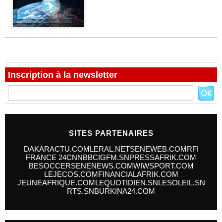
Inscription à la newsletter
SITES PARTENAIRES
DAKARACTU.COM
LERAL.NET
SENEWEB.COM
RFI
FRANCE 24
CNN
BBC
IGFM.SN
PRESSAFRIK.COM
BESOCCER
SENENEWS.COM
WIWSPORT.COM
LEJECOS.COM
FINANCIALAFRIK.COM
JEUNEAFRIQUE.COM
LEQUOTIDIEN.SN
LESOLEIL.SN
RTS.SN
BURKINA24.COM