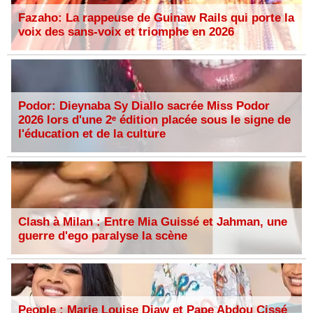
Fazaho: La rappeuse de Guinaw Rails qui porte la
voix des sans-voix et triomphe en 2026
Podor: Dieynaba Sy Diallo sacrée Miss Podor
2026 lors d'une 2ᵉ édition placée sous le signe de
l'éducation et de la culture
Clash à Milan : Entre Mia Guissé et Jahman, une
guerre d'ego paralyse la scène
People : Marie Louise Diaw et Pape Abdou Cissé