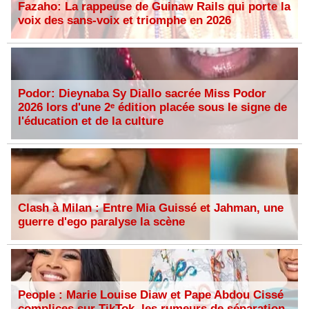
Fazaho: La rappeuse de Guinaw Rails qui porte la
voix des sans-voix et triomphe en 2026
Podor: Dieynaba Sy Diallo sacrée Miss Podor
2026 lors d'une 2ᵉ édition placée sous le signe de
l'éducation et de la culture
Clash à Milan : Entre Mia Guissé et Jahman, une
guerre d'ego paralyse la scène
People : Marie Louise Diaw et Pape Abdou Cissé
complices sur TikTok, les rumeurs de séparation