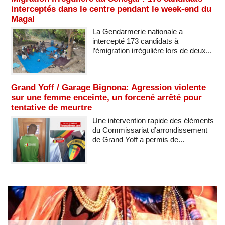
interceptés dans le centre pendant le week-end du
Magal
La Gendarmerie nationale a
intercepté 173 candidats à
l’émigration irrégulière lors de deux...
Grand Yoff / Garage Bignona: Agression violente
sur une femme enceinte, un forcené arrêté pour
tentative de meurtre
Une intervention rapide des éléments
du Commissariat d’arrondissement
de Grand Yoff a permis de...