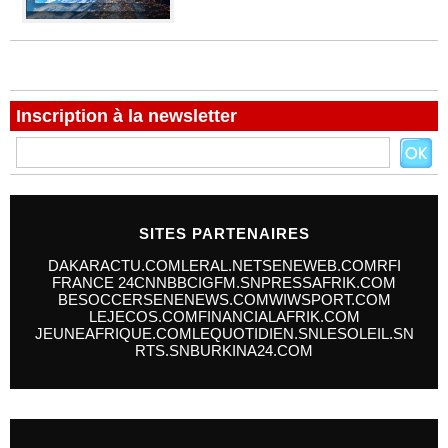
Inscription à la newsletter
SITES PARTENAIRES
DAKARACTU.COM
LERAL.NET
SENEWEB.COM
RFI
FRANCE 24
CNN
BBC
IGFM.SN
PRESSAFRIK.COM
BESOCCER
SENENEWS.COM
WIWSPORT.COM
LEJECOS.COM
FINANCIALAFRIK.COM
JEUNEAFRIQUE.COM
LEQUOTIDIEN.SN
LESOLEIL.SN
RTS.SN
BURKINA24.COM