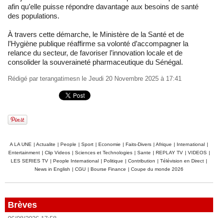
afin qu’elle puisse répondre davantage aux besoins de santé
des populations.
À travers cette démarche, le Ministère de la Santé et de
l’Hygiène publique réaffirme sa volonté d’accompagner la
relance du secteur, de favoriser l’innovation locale et de
consolider la souveraineté pharmaceutique du Sénégal.
Rédigé par
terangatimesn
le Jeudi 20 Novembre 2025 à 17:41
A LA UNE
|
Actualite
|
People
|
Sport
|
Economie
|
Faits-Divers
|
Afrique
|
International
|
Entertainment
|
Clip Videos
|
Sciences et Technologies
|
Sante
|
REPLAY TV
|
VIDEOS
|
LES SERIES TV
|
People International
|
Politique
|
Contribution
|
Télévision en Direct
|
News in English
|
CGU
|
Bourse Finance
|
Coupe du monde 2026
Brèves