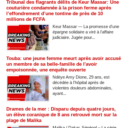
Tribunal des flagrants délits de Keur Massar: Une
couturière condamnée à la prison ferme après
l’effondrement d’une tontine de près de 10
millions de FCFA
Keur Massar — La promesse d'une
épargne solidaire a viré à l'affaire
judiciaire. Jugée pour...
Touba: une jeune femme meurt après avoir accusé
un membre de sa belle-famille de l'avoir
empoisonnée, une enquête ouverte
Ndèye Amy Dione, 29 ans, est
décédée à l'hôpital après de
violentes douleurs abdominales,
ayant...
Drames de la mer : Disparu depuis quatre jours,
un élève coranique de 8 ans retrouvé mort sur la
plage de Malika
Malika / Dakar, Sénégal – La série