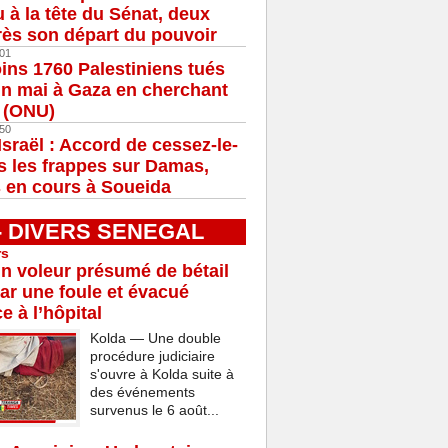
u à la tête du Sénat, deux
ès son départ du pouvoir
01
ns 1760 Palestiniens tués
in mai à Gaza en cherchant
e (ONU)
50
Israël : Accord de cessez-le-
s les frappes sur Damas,
 en cours à Soueida
 - DIVERS SENEGAL
rs
n voleur présumé de bétail
ar une foule et évacué
e à l’hôpital
Kolda — Une double
procédure judiciaire
s'ouvre à Kolda suite à
des événements
survenus le 6 août...