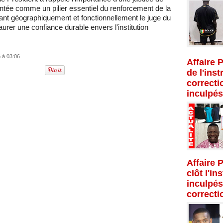
entée comme un pilier essentiel du renforcement de la
nt géographiquement et fonctionnellement le juge du
urer une confiance durable envers l'institution
 à 03:06
Affaire 
de l'inst
correcti
inculpés
Affaire 
clôt l'in
inculpés
correcti