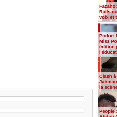
Fazaho:
Rails qu
voix et
Podor: 
Miss Po
édition 
l'éducat
Clash à 
Jahman,
la scèn
People 
Abdou C