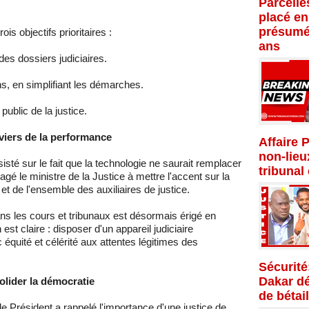
Parcelle
placé en
présumé
is objectifs prioritaires :
ans
des dossiers judiciaires.
ns, en simplifiant les démarches.
ublic de la justice.
eviers de la performance
Affaire 
non-lieu
sisté sur le fait que la technologie ne saurait remplacer
tribunal
gé le ministre de la Justice à mettre l'accent sur la
et de l'ensemble des auxiliaires de justice.
ns les cours et tribunaux est désormais érigé en
 est claire : disposer d'un appareil judiciaire
équité et célérité aux attentes légitimes des
Sécurité
Dakar dé
olider la démocratie
de bétail
 Président a rappelé l'importance d'une justice de