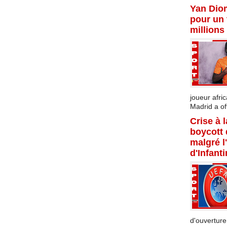
Yan Dio
pour un 
millions
joueur afric
Madrid a offi
Crise à 
boycott
malgré l
d'Infant
d'ouverture