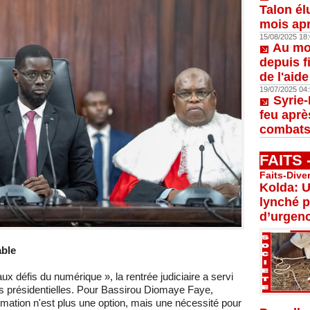
Talon él
mois apr
15/08/2025 18:
Au moi
depuis f
de l'aid
19/07/2025 04:
Syrie-
feu aprè
combats
FAITS
Faits-Dive
Kolda: U
lynché p
d’urgenc
able
x défis du numérique », la rentrée judiciaire a servi
es présidentielles. Pour Bassirou Diomaye Faye,
formation n'est plus une option, mais une nécessité pour