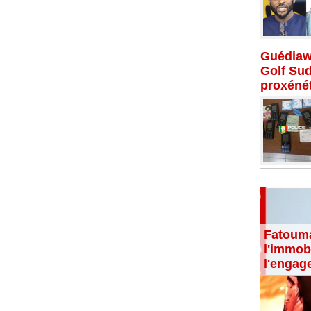
Guédiaw
Golf Su
proxénét
Fatouma
l'immobi
l'engag