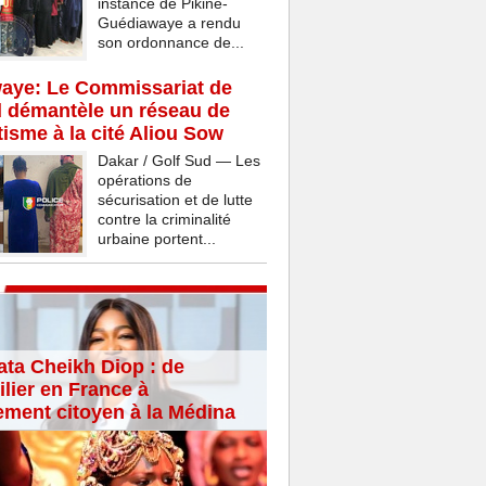
instance de Pikine-
Guédiawaye a rendu
son ordonnance de...
aye: Le Commissariat de
d démantèle un réseau de
isme à la cité Aliou Sow
Dakar / Golf Sud — Les
opérations de
sécurisation et de lutte
contre la criminalité
urbaine portent...
ta Cheikh Diop : de
lier en France à
ement citoyen à la Médina