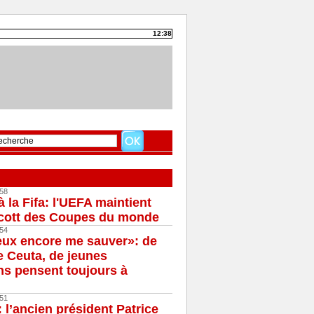
12:38
58
à la Fifa: l'UEFA maintient
cott des Coupes du monde
54
eux encore me sauver»: de
e Ceuta, de jeunes
s pensent toujours à
51
 l’ancien président Patrice