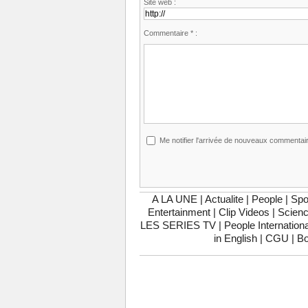
Site web :
Commentaire * :
Me notifier l'arrivée de nouveaux commentai
A LA UNE
|
Actualite
|
People
|
Spo
Entertainment
|
Clip Videos
|
Scienc
LES SERIES TV
|
People Internationa
in English
|
CGU
|
Bo