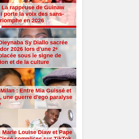
 La rappeuse de Guinaw
i porte la voix des sans-
 triomphe en 2026
Dieynaba Sy Diallo sacrée
dor 2026 lors d'une 2ᵉ
placée sous le signe de
ion et de la culture
Milan : Entre Mia Guissé et
 une guerre d'ego paralyse
e
: Marie Louise Diaw et Pape
issé complices sur TikTok,