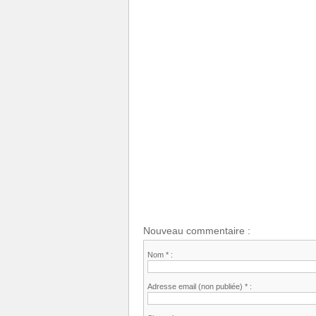
Nouveau commentaire :
Nom * :
Adresse email (non publiée) * :