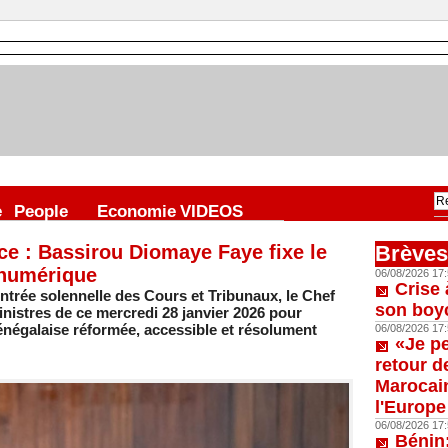
e
People
Economie
VIDEOS
ce : Bassirou Diomaye Faye fixe le
Brèves
 numérique
06/08/2026 17:
Crise 
rée solennelle des Cours et Tribunaux, le Chef
son boy
ministres de ce mercredi 28 janvier 2026 pour
sénégalaise réformée, accessible et résolument
06/08/2026 17:
«Je p
retour d
Marocain
l'Europe
06/08/2026 17:
Bénin: