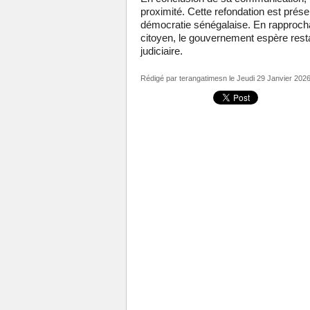
proximité. Cette refondation est prés
démocratie sénégalaise. En rapprocha
citoyen, le gouvernement espère resta
judiciaire.
Rédigé par
terangatimesn
le Jeudi 29 Janvier 2026