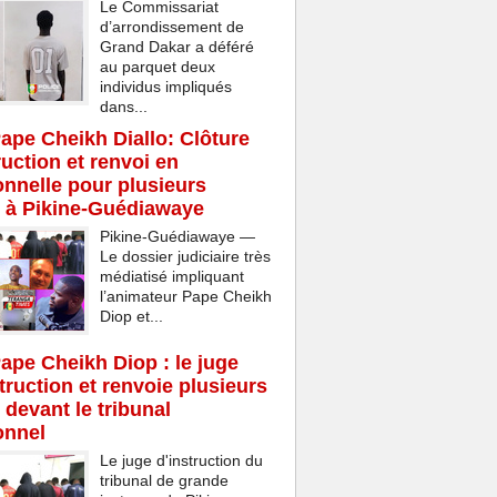
Le Commissariat
d’arrondissement de
Grand Dakar a déféré
au parquet deux
individus impliqués
dans...
Pape Cheikh Diallo: Clôture
ruction et renvoi en
onnelle pour plusieurs
 à Pikine-Guédiawaye
Pikine-Guédiawaye —
Le dossier judiciaire très
médiatisé impliquant
l’animateur Pape Cheikh
Diop et...
Pape Cheikh Diop : le juge
struction et renvoie plusieurs
 devant le tribunal
onnel
Le juge d'instruction du
tribunal de grande