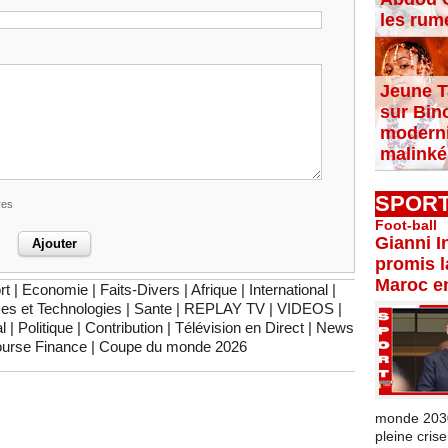
les rum
Jeune T
sur Bin
moderni
malinké
SPOR
res
Foot-ball
Gianni I
promis l
Maroc e
rt
|
Economie
|
Faits-Divers
|
Afrique
|
International
|
es et Technologies
|
Sante
|
REPLAY TV
|
VIDEOS
|
l
|
Politique
|
Contribution
|
Télévision en Direct
|
News
urse Finance
|
Coupe du monde 2026
monde 2030 
pleine crise.