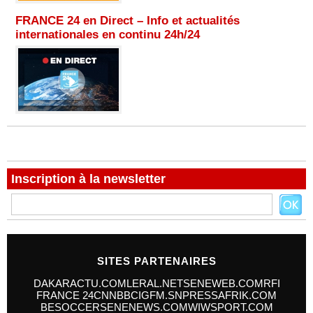
FRANCE 24 en Direct – Info et actualités
internationales en continu 24h/24
Inscription à la newsletter
SITES PARTENAIRES
DAKARACTU.COM
LERAL.NET
SENEWEB.COM
RFI
FRANCE 24
CNN
BBC
IGFM.SN
PRESSAFRIK.COM
BESOCCER
SENENEWS.COM
WIWSPORT.COM