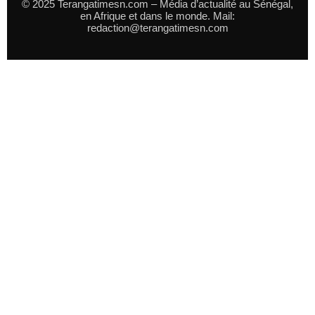
© 2025 Terangatimesn.com – Média d’actualité au Sénégal,
en Afrique et dans le monde. Mail:
redaction@terangatimesn.com