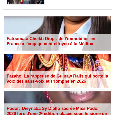
Fatoumata Cheikh Diop : de l'immobilier en
France à l'engagement citoyen à la Médina
Fazaho: La rappeuse de Guinaw Rails qui porte la
voix des sans-voix et triomphe en 2026
Podor: Dieynaba Sy Diallo sacrée Miss Podor
2026 lors d'une 2ᵉ édition placée sous le signe de