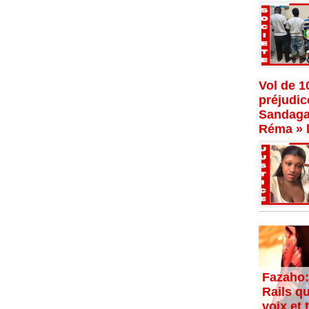
Vol de 1
préjudi
Sandaga,
Réma » l
Fazaho:
Rails qu
voix et