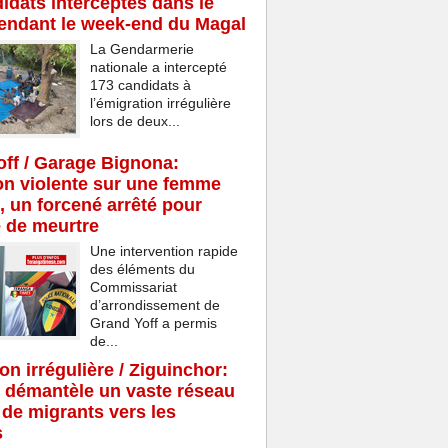
idats interceptés dans le
endant le week-end du Magal
La Gendarmerie
nationale a intercepté
173 candidats à
l’émigration irrégulière
lors de deux...
ff / Garage Bignona:
n violente sur une femme
, un forcené arrêté pour
e de meurtre
Une intervention rapide
des éléments du
Commissariat
d’arrondissement de
Grand Yoff a permis
de...
on irrégulière / Ziguinchor:
 démantèle un vaste réseau
c de migrants vers les
s