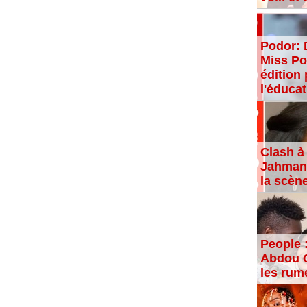
Podor: 
Miss Po
édition 
l'éducat
Clash à 
Jahman,
la scèn
People 
Abdou C
les rum