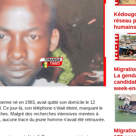
Kédougo
réseau p
humains
Migratio
La genda
candidat
week-en
enne né en 1983, avait quitté son domicile le 12
 Ce jour-là, son téléphone s'était éteint, marquant le
oches. Malgré des recherches intensives menées à
s, aucune trace du jeune homme n'avait été retrouvée.
Migratio