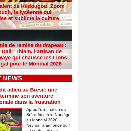
alent de Kédougou: Zoom
ouch, la lycéenne qui
se et sublime la culture
ie de remise du drapeau :
Dall" Thiam, l’artisan de
aye qui chausse les Lions
gal pour le Mondial 2026
T NEWS
it adieu au Brésil: une
termine son aventure
ionale dans la frustration
Après l’élimination du
Brésil face à la Norvège
au Mondial 2026,
Neymar a annoncé qu’il
ne souhaitait plus