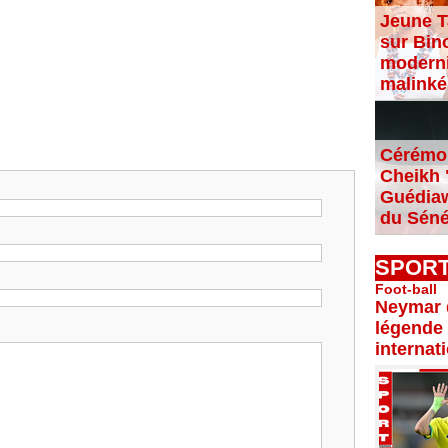
Jeune T
sur Bin
moderni
malinké
Cérémon
Cheikh "
Guédiaw
du Séné
SPOR
Foot-ball
Neymar d
légende 
internat