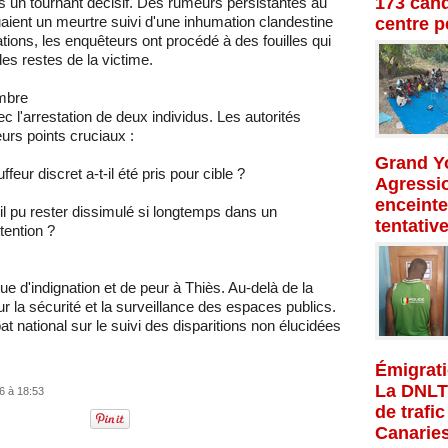
173 cand
is un tournant décisif. Des rumeurs persistantes au
aient un meurtre suivi d'une inhumation clandestine
centre p
tions, les enquêteurs ont procédé à des fouilles qui
es restes de la victime.
ombre
 l'arrestation de deux individus. Les autorités
urs points cruciaux :
Grand Yo
eur discret a-t-il été pris pour cible ?
Agressio
enceinte
il pu rester dissimulé si longtemps dans un
tentativ
tention ?
 d'indignation et de peur à Thiès. Au-delà de la
sur la sécurité et la surveillance des espaces publics.
at national sur le suivi des disparitions non élucidées
Émigrati
La DNLT
6 à 18:53
de trafi
Canarie