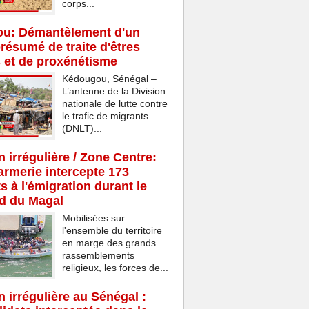
corps...
u: Démantèlement d'un
résumé de traite d'êtres
 et de proxénétisme
Kédougou, Sénégal –
L’antenne de la Division
nationale de lutte contre
le trafic de migrants
(DNLT)...
n irrégulière / Zone Centre:
rmerie intercepte 173
s à l'émigration durant le
d du Magal
Mobilisées sur
l'ensemble du territoire
en marge des grands
rassemblements
religieux, les forces de...
n irrégulière au Sénégal :