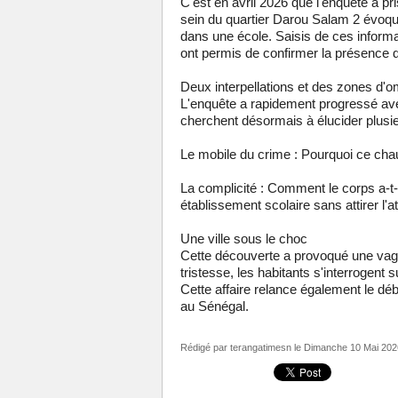
C'est en avril 2026 que l'enquête a pr
sein du quartier Darou Salam 2 évoqu
dans une école. Saisis de ces informa
ont permis de confirmer la présence d
Deux interpellations et des zones d'
L'enquête a rapidement progressé avec
cherchent désormais à élucider plusie
Le mobile du crime : Pourquoi ce chauff
La complicité : Comment le corps a-t-
établissement scolaire sans attirer l'at
Une ville sous le choc
Cette découverte a provoqué une vague
tristesse, les habitants s'interrogent 
Cette affaire relance également le déb
au Sénégal.
Rédigé par
terangatimesn
le Dimanche 10 Mai 202