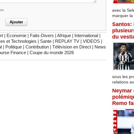
avec la Sel
res
marquer la f
Santos:
plusieur
rt
|
Economie
|
Faits-Divers
|
Afrique
|
International
|
du vesti
es et Technologies
|
Sante
|
REPLAY TV
|
VIDEOS
|
l
|
Politique
|
Contribution
|
Télévision en Direct
|
News
urse Finance
|
Coupe du monde 2026
sous les p
relations av
Neymar 
polémiqu
Remo fai