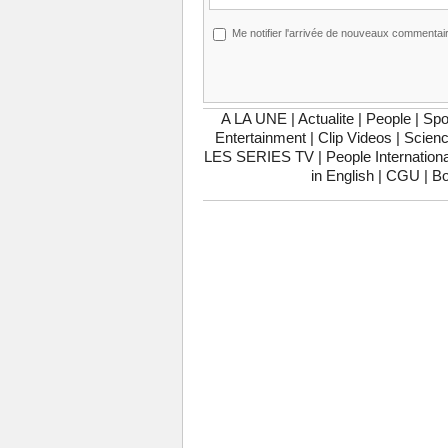
Me notifier l'arrivée de nouveaux commentai
A LA UNE
|
Actualite
|
People
|
Spo
Entertainment
|
Clip Videos
|
Scienc
LES SERIES TV
|
People Internationa
in English
|
CGU
|
Bo