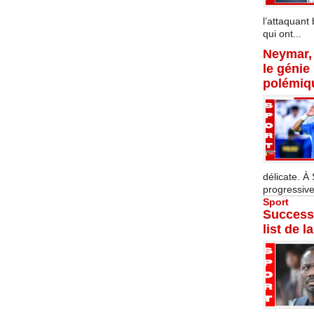
l’attaquant 
qui ont...
Neymar, 
le génie
polémiq
délicate. À
progressive
Sport
Successi
list de l