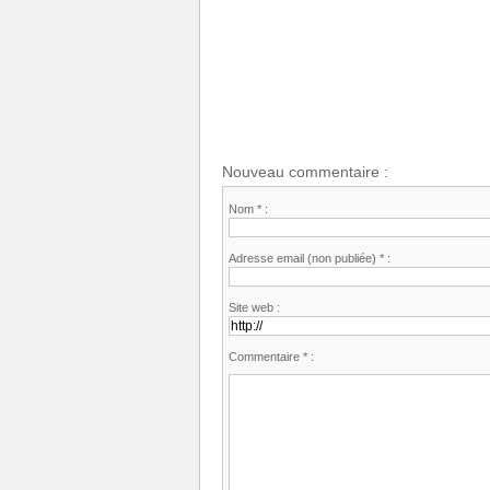
Nouveau commentaire :
Nom * :
Adresse email (non publiée) * :
Site web :
Commentaire * :