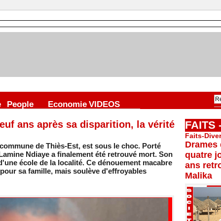
e
People
Economie
VIDEOS
uf ans après sa disparition, la vérité
FAITS
Faits-Dive
Drames d
 commune de Thiès-Est, est sous le choc. Porté
 Lamine Ndiaye a finalement été retrouvé mort. Son
quatre j
 d'une école de la localité. Ce dénouement macabre
ans retr
 pour sa famille, mais soulève d'effroyables
Malika