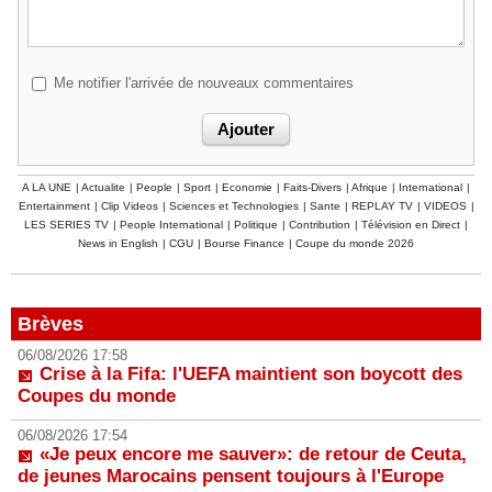
Me notifier l'arrivée de nouveaux commentaires
A LA UNE
|
Actualite
|
People
|
Sport
|
Economie
|
Faits-Divers
|
Afrique
|
International
|
Entertainment
|
Clip Videos
|
Sciences et Technologies
|
Sante
|
REPLAY TV
|
VIDEOS
|
LES SERIES TV
|
People International
|
Politique
|
Contribution
|
Télévision en Direct
|
News in English
|
CGU
|
Bourse Finance
|
Coupe du monde 2026
Brèves
06/08/2026 17:58
Crise à la Fifa: l'UEFA maintient son boycott des
Coupes du monde
06/08/2026 17:54
«Je peux encore me sauver»: de retour de Ceuta,
de jeunes Marocains pensent toujours à l'Europe