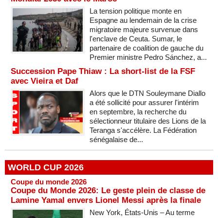
La tension politique monte en
Espagne au lendemain de la crise
migratoire majeure survenue dans
l'enclave de Ceuta. Sumar, le
partenaire de coalition de gauche du
Premier ministre Pedro Sánchez, a...
Succession Pape Thiaw : La short-list de la FSF
avec Vieira et Daf
Alors que le DTN Souleymane Diallo
a été sollicité pour assurer l'intérim
en septembre, la recherche du
sélectionneur titulaire des Lions de la
Teranga s'accélère. La Fédération
sénégalaise de...
WORLD CUP 2026
Coupe du monde 2026
Coupe du Monde 2026: Le geste plein de classe de
Lamine Yamal envers Lionel Messi après la finale
New York, États-Unis – Au terme