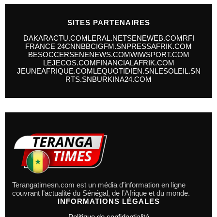
SITES PARTENAIRES
DAKARACTU.COM
LERAL.NET
SENEWEB.COM
RFI
FRANCE 24
CNN
BBC
IGFM.SN
PRESSAFRIK.COM
BESOCCER
SENENEWS.COM
WIWSPORT.COM
LEJECOS.COM
FINANCIALAFRIK.COM
JEUNEAFRIQUE.COM
LEQUOTIDIEN.SN
LESOLEIL.SN
RTS.SN
BURKINA24.COM
Terangatimesn.com est un média d’information en ligne
couvrant l’actualité du Sénégal, de l’Afrique et du monde.
INFORMATIONS LÉGALES
Politique de confidentialité