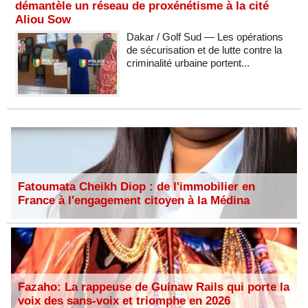
démantèle un réseau de proxénétisme à la cité
Aliou Sow
Dakar / Golf Sud — Les opérations
de sécurisation et de lutte contre la
criminalité urbaine portent...
Fatoumata Cheikh Diop : de l'immobilier en
France à l'engagement citoyen à la Médina
Fazaho: La rappeuse de Guinaw Rails qui porte la
voix des sans-voix et triomphe en 2026