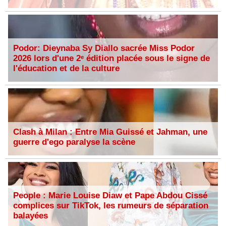
Podor: Dieynaba Sy Diallo sacrée Miss Podor
2026 lors d'une 2ᵉ édition placée sous le signe de
l'éducation et de la culture
Clash à Milan : Entre Mia Guissé et Jahman, une
guerre d'ego paralyse la scène
People : Marie Louise Diaw et Pape Abdou Cissé
complices sur TikTok, les rumeurs de séparation
balayées