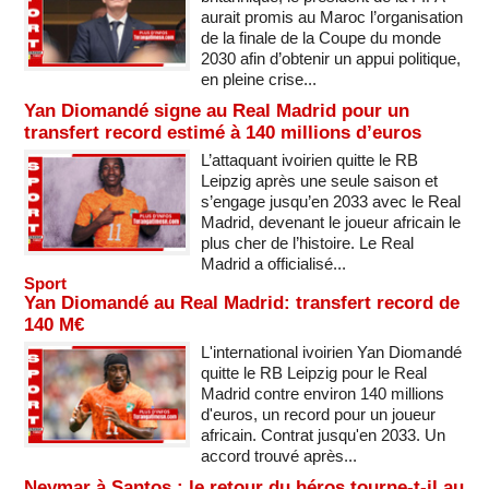
aurait promis au Maroc l’organisation
de la finale de la Coupe du monde
2030 afin d’obtenir un appui politique,
en pleine crise...
Yan Diomandé signe au Real Madrid pour un
transfert record estimé à 140 millions d’euros
L’attaquant ivoirien quitte le RB
Leipzig après une seule saison et
s’engage jusqu’en 2033 avec le Real
Madrid, devenant le joueur africain le
plus cher de l’histoire. Le Real
Madrid a officialisé...
Sport
Yan Diomandé au Real Madrid: transfert record de
140 M€
L'international ivoirien Yan Diomandé
quitte le RB Leipzig pour le Real
Madrid contre environ 140 millions
d'euros, un record pour un joueur
africain. Contrat jusqu'en 2033. Un
accord trouvé après...
Neymar à Santos : le retour du héros tourne-t-il au