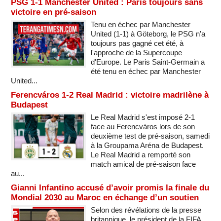
PSG 1-1 Manchester United : Paris toujours sans
victoire en pré-saison
Tenu en échec par Manchester
United (1-1) à Göteborg, le PSG n'a
toujours pas gagné cet été, à
l'approche de la Supercoupe
d'Europe. Le Paris Saint-Germain a
été tenu en échec par Manchester
United...
Ferencváros 1-2 Real Madrid : victoire madrilène à
Budapest
Le Real Madrid s'est imposé 2-1
face au Ferencváros lors de son
deuxième test de pré-saison, samedi
à la Groupama Aréna de Budapest.
Le Real Madrid a remporté son
match amical de pré-saison face
au...
Gianni Infantino accusé d’avoir promis la finale du
Mondial 2030 au Maroc en échange d’un soutien
Selon des révélations de la presse
britannique, le président de la FIFA