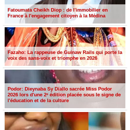
Fatoumata Cheikh Diop : de l'immobilier en
France à l'engagement citoyen à la Médina
Fazaho: La rappeuse de Guinaw Rails qui porte la
voix des sans-voix et triomphe en 2026
Podor: Dieynaba Sy Diallo sacrée Miss Podor
2026 lors d'une 2ᵉ édition placée sous le signe de
l'éducation et de la culture