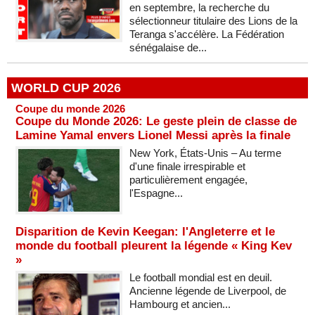
en septembre, la recherche du
sélectionneur titulaire des Lions de la
Teranga s'accélère. La Fédération
sénégalaise de...
WORLD CUP 2026
Coupe du monde 2026
Coupe du Monde 2026: Le geste plein de classe de
Lamine Yamal envers Lionel Messi après la finale
New York, États-Unis – Au terme
d'une finale irrespirable et
particulièrement engagée,
l'Espagne...
Disparition de Kevin Keegan: l'Angleterre et le
monde du football pleurent la légende « King Kev
»
Le football mondial est en deuil.
Ancienne légende de Liverpool, de
Hambourg et ancien...