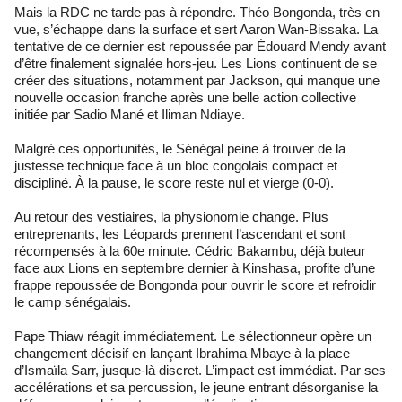
Mais la RDC ne tarde pas à répondre. Théo Bongonda, très en
vue, s’échappe dans la surface et sert Aaron Wan-Bissaka. La
tentative de ce dernier est repoussée par Édouard Mendy avant
d’être finalement signalée hors-jeu. Les Lions continuent de se
créer des situations, notamment par Jackson, qui manque une
nouvelle occasion franche après une belle action collective
initiée par Sadio Mané et Iliman Ndiaye.
Malgré ces opportunités, le Sénégal peine à trouver de la
justesse technique face à un bloc congolais compact et
discipliné. À la pause, le score reste nul et vierge (0-0).
Au retour des vestiaires, la physionomie change. Plus
entreprenants, les Léopards prennent l’ascendant et sont
récompensés à la 60e minute. Cédric Bakambu, déjà buteur
face aux Lions en septembre dernier à Kinshasa, profite d’une
frappe repoussée de Bongonda pour ouvrir le score et refroidir
le camp sénégalais.
Pape Thiaw réagit immédiatement. Le sélectionneur opère un
changement décisif en lançant Ibrahima Mbaye à la place
d’Ismaïla Sarr, jusque-là discret. L’impact est immédiat. Par ses
accélérations et sa percussion, le jeune entrant désorganise la