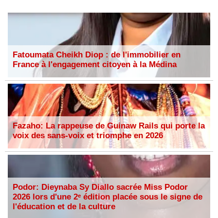
Fatoumata Cheikh Diop : de l'immobilier en
France à l'engagement citoyen à la Médina
Fazaho: La rappeuse de Guinaw Rails qui porte la
voix des sans-voix et triomphe en 2026
Podor: Dieynaba Sy Diallo sacrée Miss Podor
2026 lors d'une 2ᵉ édition placée sous le signe de
l'éducation et de la culture