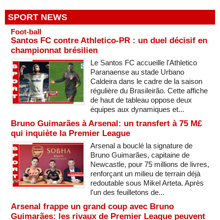
SPORT NEWS
Foot-ball
Santos FC contre Athletico-PR : un duel décisif en
championnat brésilien
Le Santos FC accueille l'Athletico
Paranaense au stade Urbano
Caldeira dans le cadre de la saison
régulière du Brasileirão. Cette affiche
de haut de tableau oppose deux
équipes aux dynamiques et...
Bruno Guimarães à Arsenal: un transfert à 75 M£
qui inquiète la Premier League
Arsenal a bouclé la signature de
Bruno Guimarães, capitaine de
Newcastle, pour 75 millions de livres,
renforçant un milieu de terrain déjà
redoutable sous Mikel Arteta. Après
l'un des feuilletons de...
Arsenal frappe un grand coup avec Bruno
Guimarães: les rivaux de Premier League peuvent