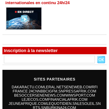
internationales en continu 24h/24
Inscription à la newsletter
SITES PARTENAIRES
DAKARACTU.COM
LERAL.NET
SENEWEB.COM
RFI
FRANCE 24
CNN
BBC
IGFM.SN
PRESSAFRIK.COM
BESOCCER
SENENEWS.COM
WIWSPORT.COM
LEJECOS.COM
FINANCIALAFRIK.COM
JEUNEAFRIQUE.COM
LEQUOTIDIEN.SN
LESOLEIL.SN
RTS.SN
BURKINA24.COM