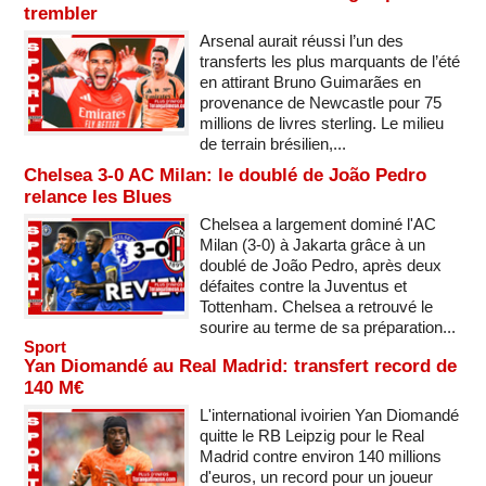
trembler
Arsenal aurait réussi l’un des
transferts les plus marquants de l’été
en attirant Bruno Guimarães en
provenance de Newcastle pour 75
millions de livres sterling. Le milieu
de terrain brésilien,...
Chelsea 3-0 AC Milan: le doublé de João Pedro
relance les Blues
Chelsea a largement dominé l'AC
Milan (3-0) à Jakarta grâce à un
doublé de João Pedro, après deux
défaites contre la Juventus et
Tottenham. Chelsea a retrouvé le
sourire au terme de sa préparation...
Sport
Yan Diomandé au Real Madrid: transfert record de
140 M€
L'international ivoirien Yan Diomandé
quitte le RB Leipzig pour le Real
Madrid contre environ 140 millions
d'euros, un record pour un joueur