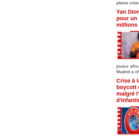
pleine crise.
Yan Dio
pour un 
millions
joueur afric
Madrid a offi
Crise à 
boycott
malgré l
d'Infant