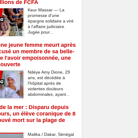
llions de FCFA
Keur Massar — La
promesse d'une
épargne solidaire a viré
à l'affaire judiciaire.
Jugée pour...
une jeune femme meurt après
cusé un membre de sa belle-
de l'avoir empoisonnée, une
 ouverte
Ndèye Amy Dione, 29
ans, est décédée à
l'hôpital après de
violentes douleurs
abdominales, ayant...
e la mer : Disparu depuis
ours, un élève coranique de 8
ouvé mort sur la plage de
Malika / Dakar, Sénégal