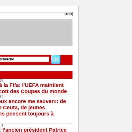
16:09
58
à la Fifa: l'UEFA maintient
cott des Coupes du monde
54
eux encore me sauver»: de
e Ceuta, de jeunes
s pensent toujours à
51
 l’ancien président Patrice