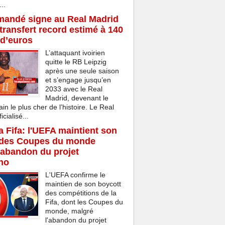
..
mandé signe au Real Madrid
transfert record estimé à 140
 d’euros
L’attaquant ivoirien
quitte le RB Leipzig
après une seule saison
et s’engage jusqu’en
2033 avec le Real
Madrid, devenant le
ain le plus cher de l’histoire. Le Real
cialisé...
la Fifa: l'UEFA maintient son
 des Coupes du monde
'abandon du projet
ino
L'UEFA confirme le
maintien de son boycott
des compétitions de la
Fifa, dont les Coupes du
monde, malgré
l'abandon du projet