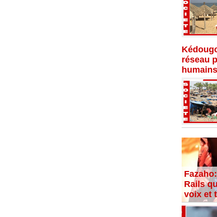
Kédougo
réseau p
humains
Fazaho:
Rails qu
voix et