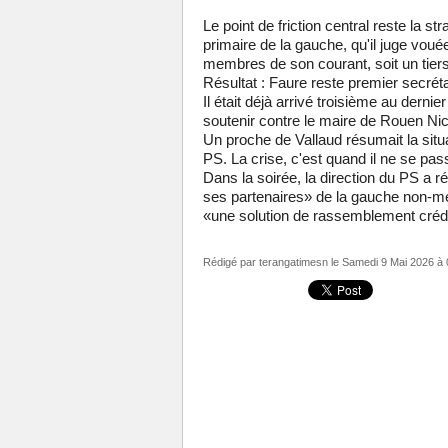
Le point de friction central reste la s
primaire de la gauche, qu'il juge vouée
membres de son courant, soit un tiers 
Résultat : Faure reste premier secréta
Il était déjà arrivé troisième au derni
soutenir contre le maire de Rouen Ni
Un proche de Vallaud résumait la situa
PS. La crise, c'est quand il ne se pas
Dans la soirée, la direction du PS a ré
ses partenaires» de la gauche non-mél
«une solution de rassemblement créd
Rédigé par
terangatimesn
le Samedi 9 Mai 2026 à 