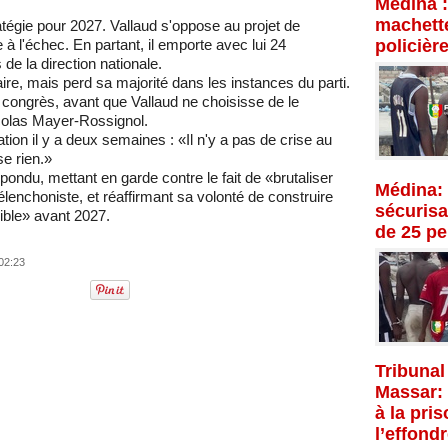
Médina :
machette
tratégie pour 2027. Vallaud s'oppose au projet de
 à l'échec. En partant, il emporte avec lui 24
policièr
de la direction nationale.
ire, mais perd sa majorité dans les instances du parti.
er congrès, avant que Vallaud ne choisisse de le
colas Mayer-Rossignol.
tion il y a deux semaines : «Il n'y a pas de crise au
se rien.»
pondu, mettant en garde contre le fait de «brutaliser
Médina: 
enchoniste, et réaffirmant sa volonté de construire
sécurisat
ible» avant 2027.
de 25 p
02:23
Tribunal
Massar:
à la pri
l’effond