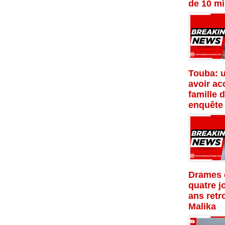
de 10 mi
Touba: 
avoir ac
famille 
enquête
Drames d
quatre j
ans retr
Malika