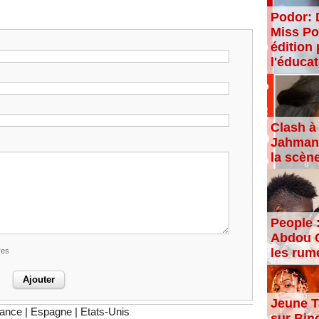
Podor: 
Miss Po
édition 
l'éducat
Clash à 
Jahman,
la scèn
People 
Abdou C
les rum
res
Jeune T
rance
|
Espagne
|
Etats-Unis
sur Bin