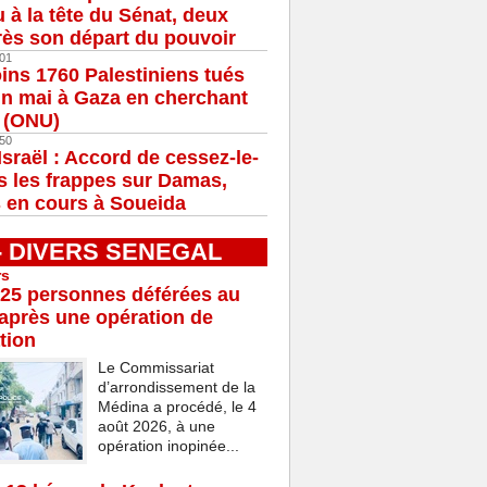
u à la tête du Sénat, deux
ès son départ du pouvoir
01
ns 1760 Palestiniens tués
in mai à Gaza en cherchant
e (ONU)
50
Israël : Accord de cessez-le-
s les frappes sur Damas,
 en cours à Soueida
 - DIVERS SENEGAL
rs
25 personnes déférées au
après une opération de
tion
Le Commissariat
d’arrondissement de la
Médina a procédé, le 4
août 2026, à une
opération inopinée...