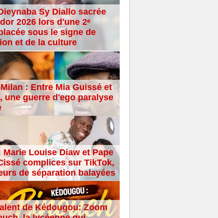
Dieynaba Sy Diallo sacrée
dor 2026 lors d'une 2ᵉ
placée sous le signe de
ion et de la culture
Milan : Entre Mia Guissé et
 une guerre d'ego paralyse
e
: Marie Louise Diaw et Pape
issé complices sur TikTok,
eurs de séparation balayées
alent de Kédougou: Zoom
ouch, la lycéenne qui