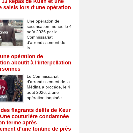
 13 képas de Kush et une
 saisis lors d’une opération
e
Une opération de
sécurisation menée le 4
août 2026 par le
Commissariat
d’arrondissement de
la...
une opération de
ion aboutit à l'interpellation
ersonnes
Le Commissariat
d'arrondissement de la
Médina a procédé, le 4
août 2026, à une
opération inopinée...
 des flagrants délits de Keur
 Une couturière condamnée
son ferme après
rement d’une tontine de près