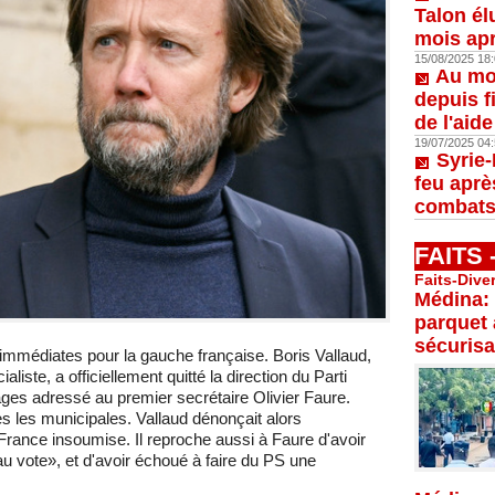
Talon él
mois apr
15/08/2025 18:
Au moi
depuis f
de l'aid
19/07/2025 04:
Syrie-
feu aprè
combats
FAITS
Faits-Dive
Médina: 
parquet 
sécurisa
mmédiates pour la gauche française. Boris Vallaud,
liste, a officiellement quitté la direction du Parti
ages adressé au premier secrétaire Olivier Faure.
s les municipales. Vallaud dénonçait alors
 France insoumise. Il reproche aussi à Faure d'avoir
 au vote», et d'avoir échoué à faire du PS une