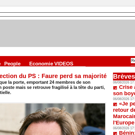
e
People
Economie
VIDEOS
rection du PS : Faure perd sa majorité
Brèves
aque la porte, emportant 24 membres de son
06/08/2026 17:
Crise 
poste mais se retrouve fragilisé à la tête du parti,
ielle.
son boy
06/08/2026 17:
«Je p
retour d
Marocain
l'Europe
06/08/2026 17:
Bénin: