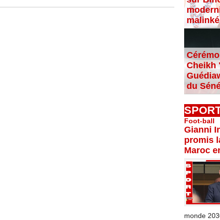
moderni
malinké
Cérémon
Cheikh "
Guédiaw
du Séné
SPOR
Foot-ball
Gianni I
promis l
Maroc e
monde 2030 