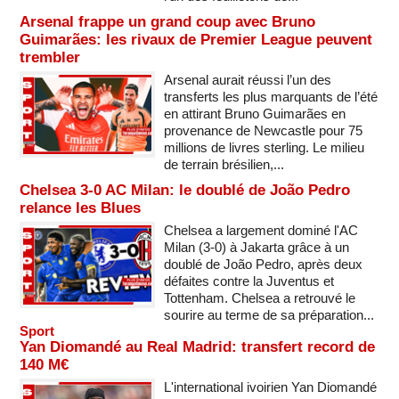
Arsenal frappe un grand coup avec Bruno
Guimarães: les rivaux de Premier League peuvent
trembler
Arsenal aurait réussi l’un des
transferts les plus marquants de l’été
en attirant Bruno Guimarães en
provenance de Newcastle pour 75
millions de livres sterling. Le milieu
de terrain brésilien,...
Chelsea 3-0 AC Milan: le doublé de João Pedro
relance les Blues
Chelsea a largement dominé l'AC
Milan (3-0) à Jakarta grâce à un
doublé de João Pedro, après deux
défaites contre la Juventus et
Tottenham. Chelsea a retrouvé le
sourire au terme de sa préparation...
Sport
Yan Diomandé au Real Madrid: transfert record de
140 M€
L'international ivoirien Yan Diomandé