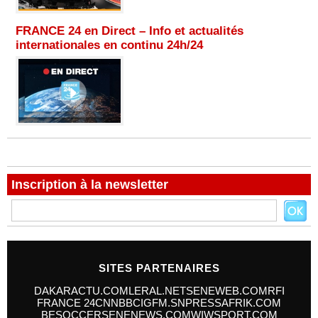
FRANCE 24 en Direct – Info et actualités
internationales en continu 24h/24
Inscription à la newsletter
SITES PARTENAIRES
DAKARACTU.COM
LERAL.NET
SENEWEB.COM
RFI
FRANCE 24
CNN
BBC
IGFM.SN
PRESSAFRIK.COM
BESOCCER
SENENEWS.COM
WIWSPORT.COM