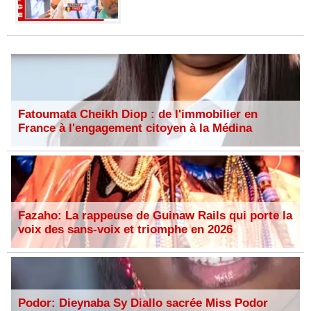
Fatoumata Cheikh Diop : de l'immobilier en
France à l'engagement citoyen à la Médina
Fazaho: La rappeuse de Guinaw Rails qui porte la
voix des sans-voix et triomphe en 2026
Podor: Dieynaba Sy Diallo sacrée Miss Podor