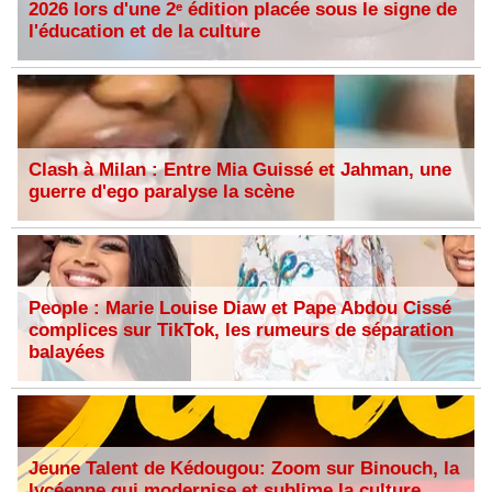
2026 lors d'une 2ᵉ édition placée sous le signe de
l'éducation et de la culture
Clash à Milan : Entre Mia Guissé et Jahman, une
guerre d'ego paralyse la scène
People : Marie Louise Diaw et Pape Abdou Cissé
complices sur TikTok, les rumeurs de séparation
balayées
Jeune Talent de Kédougou: Zoom sur Binouch, la
lycéenne qui modernise et sublime la culture