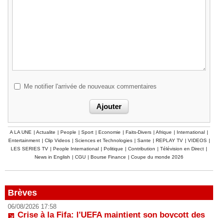
Me notifier l'arrivée de nouveaux commentaires
A LA UNE
|
Actualite
|
People
|
Sport
|
Economie
|
Faits-Divers
|
Afrique
|
International
|
Entertainment
|
Clip Videos
|
Sciences et Technologies
|
Sante
|
REPLAY TV
|
VIDEOS
|
LES SERIES TV
|
People International
|
Politique
|
Contribution
|
Télévision en Direct
|
News in English
|
CGU
|
Bourse Finance
|
Coupe du monde 2026
Brèves
06/08/2026 17:58
Crise à la Fifa: l'UEFA maintient son boycott des