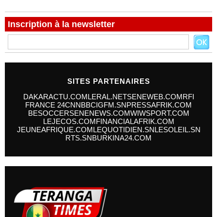
Inscription à la newsletter
SITES PARTENAIRES
DAKARACTU.COM
LERAL.NET
SENEWEB.COM
RFI
FRANCE 24
CNN
BBC
IGFM.SN
PRESSAFRIK.COM
BESOCCER
SENENEWS.COM
WIWSPORT.COM
LEJECOS.COM
FINANCIALAFRIK.COM
JEUNEAFRIQUE.COM
LEQUOTIDIEN.SN
LESOLEIL.SN
RTS.SN
BURKINA24.COM