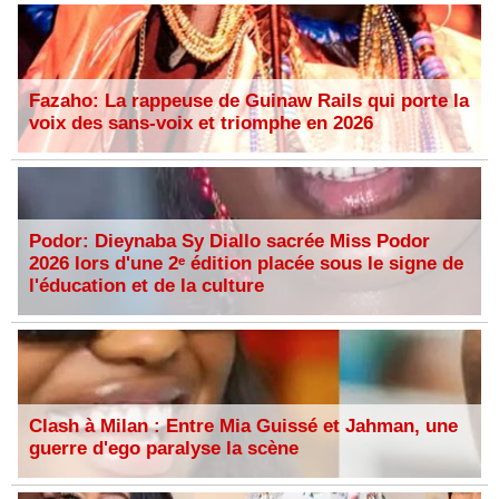
Fazaho: La rappeuse de Guinaw Rails qui porte la
voix des sans-voix et triomphe en 2026
Podor: Dieynaba Sy Diallo sacrée Miss Podor
2026 lors d'une 2ᵉ édition placée sous le signe de
l'éducation et de la culture
Clash à Milan : Entre Mia Guissé et Jahman, une
guerre d'ego paralyse la scène