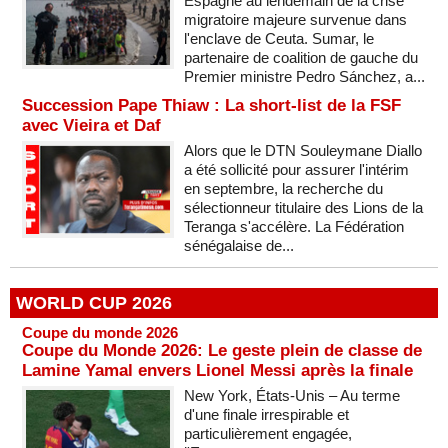
Espagne au lendemain de la crise
migratoire majeure survenue dans
l'enclave de Ceuta. Sumar, le
partenaire de coalition de gauche du
Premier ministre Pedro Sánchez, a...
Succession Pape Thiaw : La short-list de la FSF
avec Vieira et Daf
Alors que le DTN Souleymane Diallo
a été sollicité pour assurer l'intérim
en septembre, la recherche du
sélectionneur titulaire des Lions de la
Teranga s'accélère. La Fédération
sénégalaise de...
WORLD CUP 2026
Coupe du monde 2026
Coupe du Monde 2026: Le geste plein de classe de
Lamine Yamal envers Lionel Messi après la finale
New York, États-Unis – Au terme
d'une finale irrespirable et
particulièrement engagée,