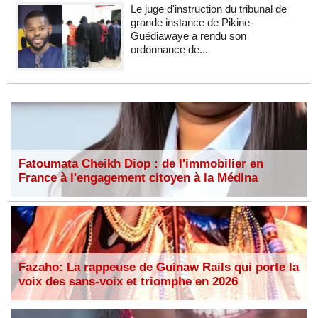
Le juge d'instruction du tribunal de
grande instance de Pikine-
Guédiawaye a rendu son
ordonnance de...
Fatoumata Cheikh Diop : de l'immobilier en
France à l'engagement citoyen à la Médina
Fazaho: La rappeuse de Guinaw Rails qui porte la
voix des sans-voix et triomphe en 2026