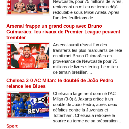
Newcastle, pour 75 millions de livres,
renforçant un milieu de terrain déjà
redoutable sous Mikel Arteta. Après
l'un des feuilletons de...
Arsenal frappe un grand coup avec Bruno
Guimarães: les rivaux de Premier League peuvent
trembler
Arsenal aurait réussi l’un des
transferts les plus marquants de l’été
en attirant Bruno Guimarães en
provenance de Newcastle pour 75
millions de livres sterling. Le milieu
de terrain brésilien,...
Chelsea 3-0 AC Milan: le doublé de João Pedro
relance les Blues
Chelsea a largement dominé l'AC
Milan (3-0) à Jakarta grâce à un
doublé de João Pedro, après deux
défaites contre la Juventus et
Tottenham. Chelsea a retrouvé le
sourire au terme de sa préparation...
Sport