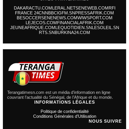
DAKARACTU.COM
LERAL.NET
SENEWEB.COM
RFI
FRANCE 24
CNN
BBC
IGFM.SN
PRESSAFRIK.COM
BESOCCER
SENENEWS.COM
WIWSPORT.COM
LEJECOS.COM
FINANCIALAFRIK.COM
JEUNEAFRIQUE.COM
LEQUOTIDIEN.SN
LESOLEIL.SN
RTS.SN
BURKINA24.COM
Terangatimesn.com est un média d’information en ligne
couvrant l’actualité du Sénégal, de l’Afrique et du monde.
INFORMATIONS LÉGALES
Politique de confidentialité
Conditions Générales d’Utilisation
NOUS SUIVRE