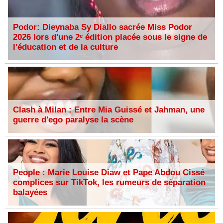
Podor: Dieynaba Sy Diallo sacrée Miss Podor
2026 lors d'une 2ᵉ édition placée sous le signe de
l'éducation et de la culture
Clash à Milan : Entre Mia Guissé et Jahman, une
guerre d'ego paralyse la scène
People : Marie Louise Diaw et Pape Abdou Cissé
complices sur TikTok, les rumeurs de séparation
balayées