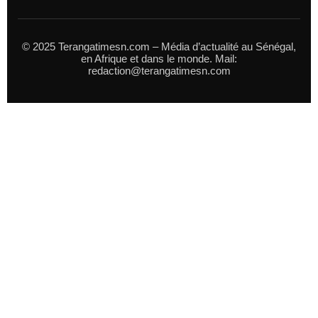
© 2025 Terangatimesn.com – Média d’actualité au Sénégal,
en Afrique et dans le monde. Mail:
redaction@terangatimesn.com