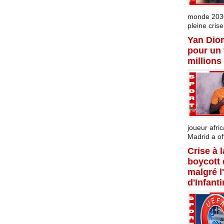
monde 2030 
pleine crise.
Yan Dio
pour un 
millions
joueur afric
Madrid a offi
Crise à 
boycott
malgré l
d'Infant