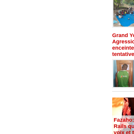
Grand Yo
Agressio
enceinte
tentativ
Fazaho:
Rails qu
voix et