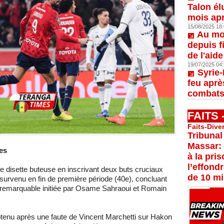
Talon él
mois apr
15/08/2025 18:
Au moi
depuis f
de l'aid
19/07/2025 04:
Syrie-
feu aprè
combats
FAITS
Faits-Dive
Tribunal
Massar:
es
à la pri
l’effond
de disette buteuse en inscrivant deux buts cruciaux
de 10 mi
survenu en fin de première période (40e), concluant
 remarquable initiée par Osame Sahraoui et Romain
btenu après une faute de Vincent Marchetti sur Hakon