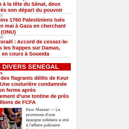
u à la tête du Sénat, deux
ès son départ du pouvoir
01
ns 1760 Palestiniens tués
in mai à Gaza en cherchant
e (ONU)
50
Israël : Accord de cessez-le-
s les frappes sur Damas,
 en cours à Soueida
 - DIVERS SENEGAL
rs
 des flagrants délits de Keur
 Une couturière condamnée
son ferme après
rement d’une tontine de près
llions de FCFA
Keur Massar — La
promesse d'une
épargne solidaire a viré
à l'affaire judiciaire.