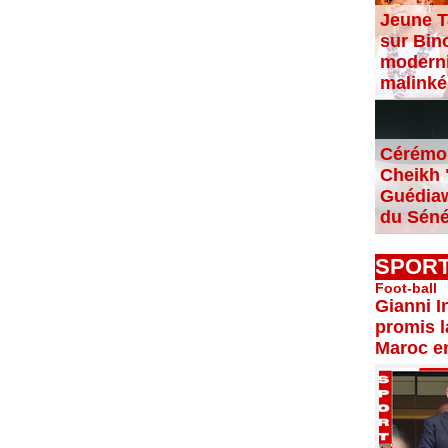
Jeune T
sur Bin
moderni
malinké
Cérémon
Cheikh "
Guédiaw
du Séné
SPOR
Foot-ball
Gianni I
promis l
Maroc e