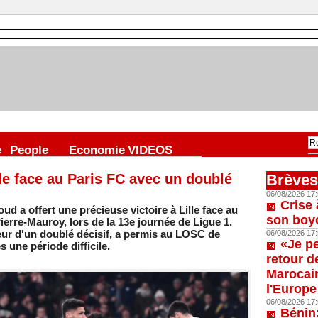
e
People
Economie
VIDEOS
lle face au Paris FC avec un doublé
Brèves
06/08/2026 17:
Crise 
 a offert une précieuse victoire à Lille face au
son boy
erre-Mauroy, lors de la 13e journée de Ligue 1.
teur d'un doublé décisif, a permis au LOSC de
06/08/2026 17:
«Je p
 une période difficile.
retour d
Marocain
l'Europe
06/08/2026 17:
Bénin: