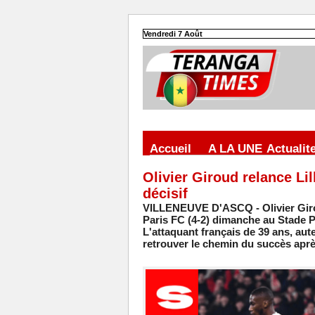
Vendredi 7 Août
Accueil
A LA UNE
Actualit
Olivier Giroud relance Li
décisif
VILLENEUVE D'ASCQ - Olivier Giroud
Paris FC (4-2) dimanche au Stade Pi
L'attaquant français de 39 ans, au
retrouver le chemin du succès après