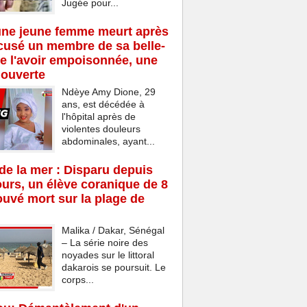
Jugée pour...
une jeune femme meurt après
cusé un membre de sa belle-
de l'avoir empoisonnée, une
 ouverte
Ndèye Amy Dione, 29
ans, est décédée à
l'hôpital après de
violentes douleurs
abdominales, ayant...
e la mer : Disparu depuis
ours, un élève coranique de 8
ouvé mort sur la plage de
Malika / Dakar, Sénégal
– La série noire des
noyades sur le littoral
dakarois se poursuit. Le
corps...