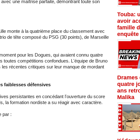
r avec une maîtrise parfaite, démontrant toute son
Touba: 
avoir ac
famille 
Lille monte à la quatrième place du classement avec
enquête
 trio de tête composé du PSG (30 points), de Marseille
 moment pour les Dogues, qui avaient connu quatre
es toutes compétitions confondues. L'équipe de Bruno
s les récentes critiques sur leur manque de mordant
Drames d
quatre j
s faiblesses défensives
ans retr
ives persistantes en concédant l'ouverture du score
Malika
, la formation nordiste a su réagir avec caractère.
 par :