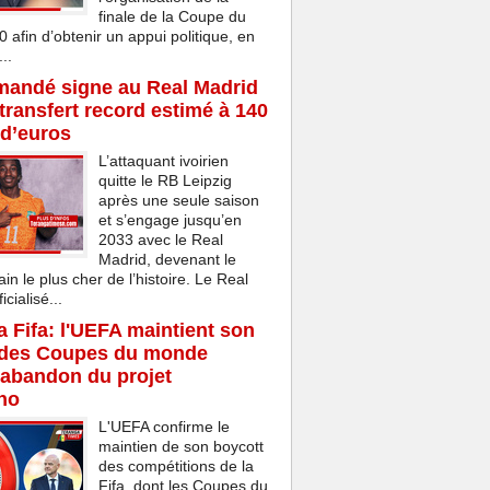
finale de la Coupe du
afin d’obtenir un appui politique, en
..
mandé signe au Real Madrid
transfert record estimé à 140
 d’euros
L’attaquant ivoirien
quitte le RB Leipzig
après une seule saison
et s’engage jusqu’en
2033 avec le Real
Madrid, devenant le
ain le plus cher de l’histoire. Le Real
cialisé...
la Fifa: l'UEFA maintient son
 des Coupes du monde
'abandon du projet
ino
L'UEFA confirme le
maintien de son boycott
des compétitions de la
Fifa, dont les Coupes du