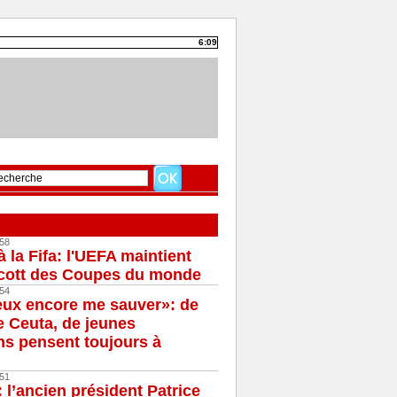
6:09
58
à la Fifa: l'UEFA maintient
cott des Coupes du monde
54
eux encore me sauver»: de
e Ceuta, de jeunes
s pensent toujours à
51
 l’ancien président Patrice