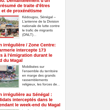
u: Démantèlement d'un
résumé de traite d'êtres
 et de proxénétisme
Kédougou, Sénégal –
L’antenne de la Division
nationale de lutte contre
le trafic de migrants
(DNLT)...
n irrégulière / Zone Centre:
rmerie intercepte 173
s à l'émigration durant le
d du Magal
Mobilisées sur
l'ensemble du territoire
en marge des grands
rassemblements
religieux, les forces de...
n irrégulière au Sénégal :
idats interceptés dans le
endant le week-end du Magal