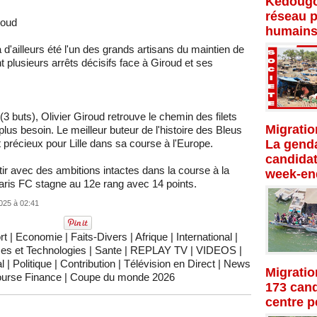
Kédougo
réseau p
roud
humains
 d'ailleurs été l'un des grands artisans du maintien de
t plusieurs arrêts décisifs face à Giroud et ses
 buts), Olivier Giroud retrouve le chemin des filets
Migratio
us besoin. Le meilleur buteur de l'histoire des Bleus
t précieux pour Lille dans sa course à l'Europe.
La genda
candidat
 avec des ambitions intactes dans la course à la
week-en
aris FC stagne au 12e rang avec 14 points.
025 à 02:41
rt
|
Economie
|
Faits-Divers
|
Afrique
|
International
|
es et Technologies
|
Sante
|
REPLAY TV
|
VIDEOS
|
l
|
Politique
|
Contribution
|
Télévision en Direct
|
News
Migratio
urse Finance
|
Coupe du monde 2026
173 cand
centre p