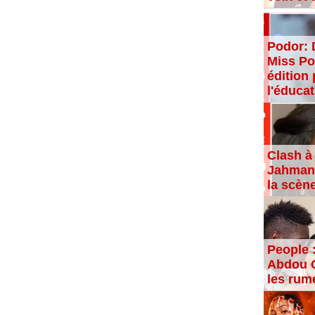
Podor: 
Miss Po
édition 
l'éducat
Clash à 
Jahman,
la scèn
People 
Abdou C
les rum