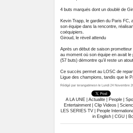
4 buts marqués dont un doublé de Gi
Kevin Trapp, le gardien du Paris FC, a
son équipe dans la rencontre, réalisan
coéquipiers.
Giroud, le réveil attendu
Après un début de saison prometteur (3
au moment où son équipe en avait le pl
(57 buts) démontre qu'il reste un atou
Ce succès permet au LOSC de repartir
Ligue des champions, tandis que le P
Rédigé par
terangatimesn
le Lundi 24 Novembre 2
A LA UNE
|
Actualite
|
People
|
Spo
Entertainment
|
Clip Videos
|
Scienc
LES SERIES TV
|
People Internationa
in English
|
CGU
|
Bo