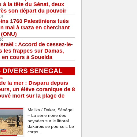
u à la tête du Sénat, deux
ès son départ du pouvoir
01
ns 1760 Palestiniens tués
in mai à Gaza en cherchant
e (ONU)
50
Israël : Accord de cessez-le-
s les frappes sur Damas,
 en cours à Soueida
 - DIVERS SENEGAL
rs
e la mer : Disparu depuis
ours, un élève coranique de 8
ouvé mort sur la plage de
Malika / Dakar, Sénégal
– La série noire des
noyades sur le littoral
dakarois se poursuit. Le
corps...