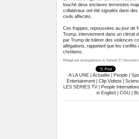
touché deux enclaves terroristes maje
collatéraux ont été signalés dans des 
civils affectés.
Ces frappes, repoussées au jour de N
Trump, interviennent dans un climat 
par Trump de tolérer des violences con
allégations, rappelant que les confli
chrétiens.
Rédigé par
terangatimesn
le Samedi 27 Décembre 
A LA UNE
|
Actualite
|
People
|
Spo
Entertainment
|
Clip Videos
|
Scienc
LES SERIES TV
|
People Internationa
in English
|
CGU
|
Bo