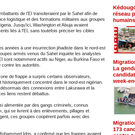
Kédougo
réseau p
battants de l’EI transiteraient par le Sahel afin de
ce logistique et des formations militaires aux groupes
humains
geria. Jusqu’ici, Washington et Abuja avaient
ts liés à l’EI, sans toutefois préciser les cibles
des années à une insurrection jihadiste dans le nord-est
roupes armés venus du Sahel inquiète les analystes
 l’EI sont notamment actifs au Niger, au Burkina Faso et
Migratio
 contre les autorités.
La genda
candidat
one de frappe a surpris certains observateurs,
week-en
nt historiquement concentré dans le nord-est nigérian.
t désormais des connexions entre Lakurawa et la
es liens restent débattus.
ussi alimentée par des gangs criminels, connus
 qui se livrent à des enlèvements, pillages et
argent, ces groupes coopèrent parfois avec des
Migratio
173 cand
, Mohammed Idris, a confirmé que les frappes avaient