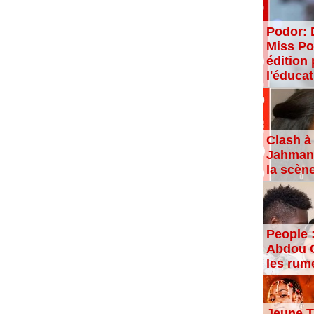
Podor: 
Miss Po
édition 
l'éducat
Clash à 
Jahman,
la scèn
People 
Abdou C
les rum
Jeune T