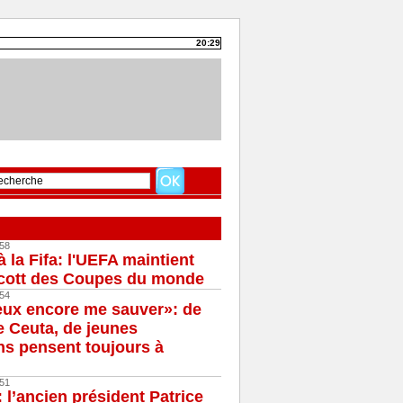
20:29
58
à la Fifa: l'UEFA maintient
cott des Coupes du monde
54
eux encore me sauver»: de
e Ceuta, de jeunes
s pensent toujours à
51
 l’ancien président Patrice