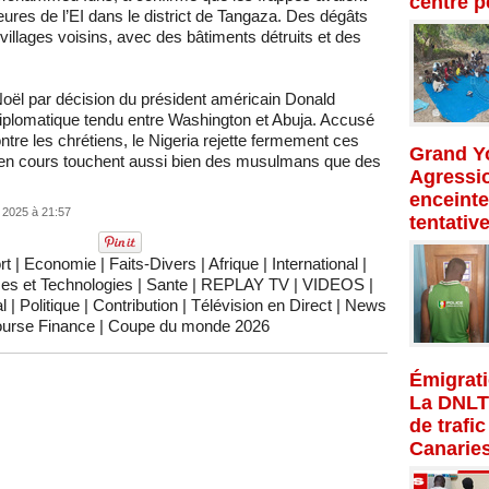
centre p
ures de l’EI dans le district de Tangaza. Des dégâts
villages voisins, avec des bâtiments détruits et des
oël par décision du président américain Donald
diplomatique tendu entre Washington et Abuja. Accusé
tre les chrétiens, le Nigeria rejette fermement ces
Grand Yo
ts en cours touchent aussi bien des musulmans que des
Agressio
enceinte
2025 à 21:57
tentativ
rt
|
Economie
|
Faits-Divers
|
Afrique
|
International
|
es et Technologies
|
Sante
|
REPLAY TV
|
VIDEOS
|
l
|
Politique
|
Contribution
|
Télévision en Direct
|
News
urse Finance
|
Coupe du monde 2026
Émigrati
La DNLT
de trafi
Canarie