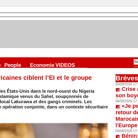
e
People
Economie
VIDEOS
caines ciblent l’EI et le groupe
Brèves
06/08/2026 17:
Crise 
es États-Unis dans le nord-ouest du Nigeria
son boy
 islamique venus du Sahel, soupçonnés de
 local Lakurawa et des gangs criminels. Les
06/08/2026 17:
«Je p
 opération conjointe, dans un contexte sécuritaire
retour d
Marocain
l'Europe
06/08/2026 17:
Bénin: