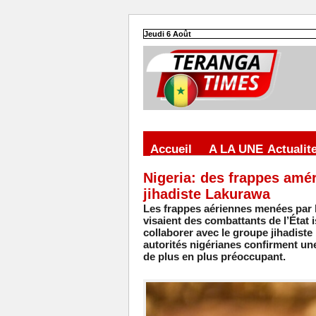
Jeudi 6 Août
Accueil
A LA UNE
Actualit
Nigeria: des frappes améri
jihadiste Lakurawa
Les frappes aériennes menées par l
visaient des combattants de l’État
collaborer avec le groupe jihadiste
autorités nigérianes confirment une
de plus en plus préoccupant.