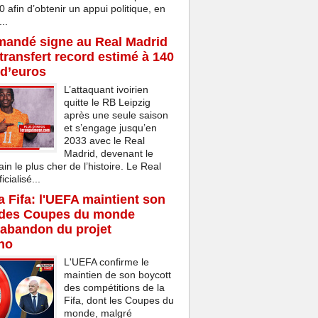
afin d’obtenir un appui politique, en
..
mandé signe au Real Madrid
transfert record estimé à 140
 d’euros
L’attaquant ivoirien
quitte le RB Leipzig
après une seule saison
et s’engage jusqu’en
2033 avec le Real
Madrid, devenant le
ain le plus cher de l’histoire. Le Real
cialisé...
la Fifa: l'UEFA maintient son
 des Coupes du monde
'abandon du projet
ino
L'UEFA confirme le
maintien de son boycott
des compétitions de la
Fifa, dont les Coupes du
monde, malgré