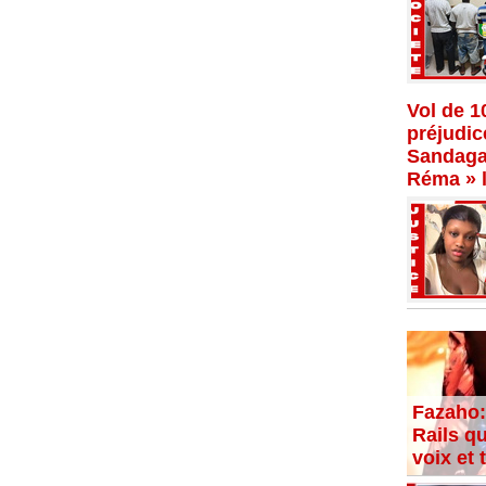
Vol de 1
préjudi
Sandaga,
Réma » l
Fazaho:
Rails qu
voix et