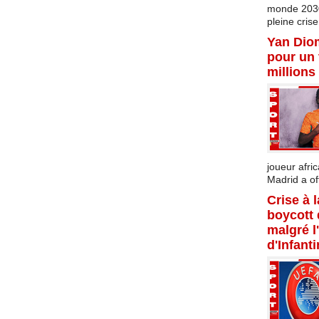
monde 2030 
pleine crise.
Yan Dio
pour un 
millions
joueur afric
Madrid a offi
Crise à 
boycott
malgré l
d'Infant