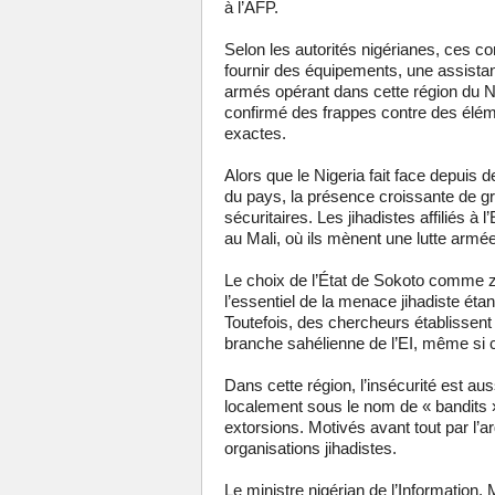
à l’AFP.
Selon les autorités nigérianes, ces com
fournir des équipements, une assistan
armés opérant dans cette région du Ni
confirmé des frappes contre des élémen
exactes.
Alors que le Nigeria fait face depuis 
du pays, la présence croissante de g
sécuritaires. Les jihadistes affiliés à
au Mali, où ils mènent une lutte armée
Le choix de l’État de Sokoto comme z
l’essentiel de la menace jihadiste éta
Toutefois, des chercheurs établissen
branche sahélienne de l’EI, même si c
Dans cette région, l’insécurité est a
localement sous le nom de « bandits »,
extorsions. Motivés avant tout par l’
organisations jihadistes.
Le ministre nigérian de l’Information