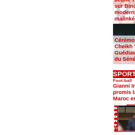
sur Bin
moderni
malinké
Cérémon
Cheikh "
Guédiaw
du Séné
SPOR
Foot-ball
Gianni I
promis l
Maroc e