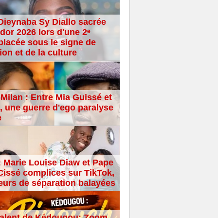
Dieynaba Sy Diallo sacrée
dor 2026 lors d'une 2ᵉ
placée sous le signe de
ion et de la culture
Milan : Entre Mia Guissé et
 une guerre d'ego paralyse
e
: Marie Louise Diaw et Pape
issé complices sur TikTok,
eurs de séparation balayées
alent de Kédougou: Zoom