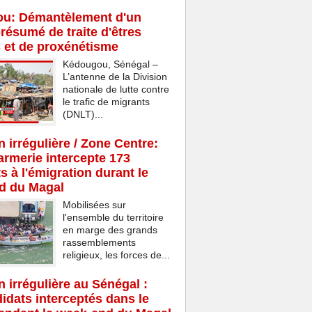
u: Démantèlement d'un
résumé de traite d'êtres
 et de proxénétisme
Kédougou, Sénégal –
L’antenne de la Division
nationale de lutte contre
le trafic de migrants
(DNLT)...
n irrégulière / Zone Centre:
rmerie intercepte 173
s à l'émigration durant le
d du Magal
Mobilisées sur
l'ensemble du territoire
en marge des grands
rassemblements
religieux, les forces de...
n irrégulière au Sénégal :
idats interceptés dans le