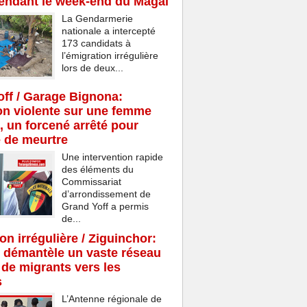
endant le week-end du Magal
La Gendarmerie
nationale a intercepté
173 candidats à
l’émigration irrégulière
lors de deux...
ff / Garage Bignona:
n violente sur une femme
, un forcené arrêté pour
e de meurtre
Une intervention rapide
des éléments du
Commissariat
d’arrondissement de
Grand Yoff a permis
de...
on irrégulière / Ziguinchor:
 démantèle un vaste réseau
c de migrants vers les
s
L’Antenne régionale de