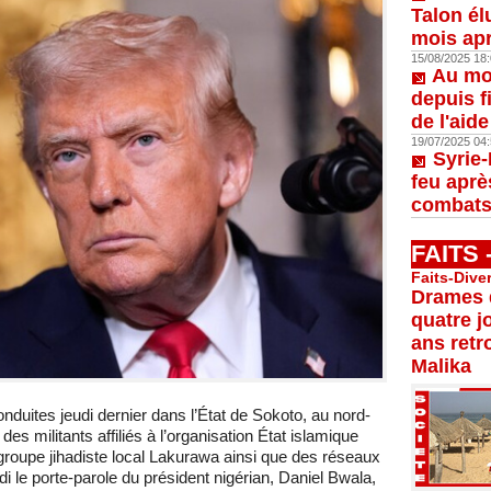
Talon él
mois apr
15/08/2025 18:
Au moi
depuis f
de l'aid
19/07/2025 04:
Syrie-
feu aprè
combats
FAITS
Faits-Dive
Drames d
quatre j
ans retr
Malika
duites jeudi dernier dans l’État de Sokoto, au nord-
des militants affiliés à l’organisation État islamique
 groupe jihadiste local Lakurawa ainsi que des réseaux
i le porte-parole du président nigérian, Daniel Bwala,