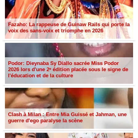
Fazaho: La rappeuse de Guinaw Rails qui porte la
voix des sans-voix et triomphe en 2026
Podor: Dieynaba Sy Diallo sacrée Miss Podor
2026 lors d'une 2ᵉ édition placée sous le signe de
l'éducation et de la culture
Clash à Milan : Entre Mia Guissé et Jahman, une
guerre d'ego paralyse la scène