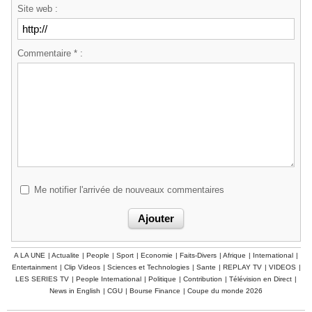
Site web :
Commentaire * :
Me notifier l'arrivée de nouveaux commentaires
A LA UNE
|
Actualite
|
People
|
Sport
|
Economie
|
Faits-Divers
|
Afrique
|
International
|
Entertainment
|
Clip Videos
|
Sciences et Technologies
|
Sante
|
REPLAY TV
|
VIDEOS
|
LES SERIES TV
|
People International
|
Politique
|
Contribution
|
Télévision en Direct
|
News in English
|
CGU
|
Bourse Finance
|
Coupe du monde 2026