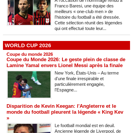
À l'occasion de l'hommage rendu à
Franco Baresi, une équipe des
meilleurs « one-club men » de
l'histoire du football a été dressée.
Cette sélection réunit des légendes
qui ont effectué toute leur...
WORLD CUP 2026
Coupe du monde 2026
Coupe du Monde 2026: Le geste plein de classe de
Lamine Yamal envers Lionel Messi après la finale
New York, États-Unis – Au terme
d'une finale irrespirable et
particulièrement engagée,
l'Espagne...
Disparition de Kevin Keegan: l'Angleterre et le
monde du football pleurent la légende « King Kev
»
Le football mondial est en deuil.
Ancienne légende de Liverpool, de