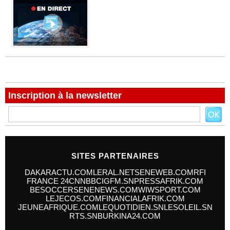
Inscription à la newsletter
SITES PARTENAIRES
DAKARACTU.COM
LERAL.NET
SENEWEB.COM
RFI
FRANCE 24
CNN
BBC
IGFM.SN
PRESSAFRIK.COM
BESOCCER
SENENEWS.COM
WIWSPORT.COM
LEJECOS.COM
FINANCIALAFRIK.COM
JEUNEAFRIQUE.COM
LEQUOTIDIEN.SN
LESOLEIL.SN
RTS.SN
BURKINA24.COM