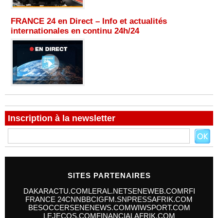
FRANCE 24 en Direct – Info et actualités
internationales en continu 24h/24
Inscription à la newsletter
SITES PARTENAIRES
DAKARACTU.COM
LERAL.NET
SENEWEB.COM
RFI
FRANCE 24
CNN
BBC
IGFM.SN
PRESSAFRIK.COM
BESOCCER
SENENEWS.COM
WIWSPORT.COM
LEJECOS.COM
FINANCIALAFRIK.COM