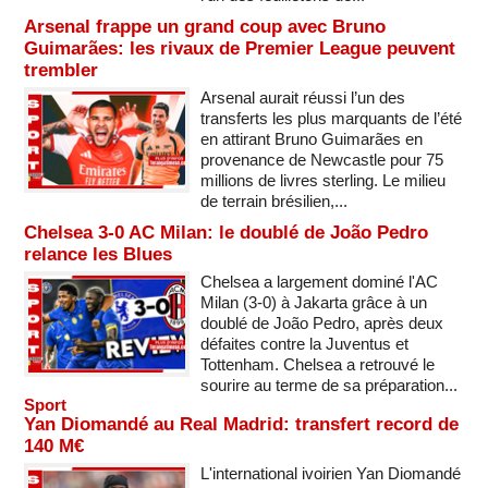
Arsenal frappe un grand coup avec Bruno
Guimarães: les rivaux de Premier League peuvent
trembler
Arsenal aurait réussi l’un des
transferts les plus marquants de l’été
en attirant Bruno Guimarães en
provenance de Newcastle pour 75
millions de livres sterling. Le milieu
de terrain brésilien,...
Chelsea 3-0 AC Milan: le doublé de João Pedro
relance les Blues
Chelsea a largement dominé l'AC
Milan (3-0) à Jakarta grâce à un
doublé de João Pedro, après deux
défaites contre la Juventus et
Tottenham. Chelsea a retrouvé le
sourire au terme de sa préparation...
Sport
Yan Diomandé au Real Madrid: transfert record de
140 M€
L'international ivoirien Yan Diomandé