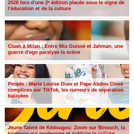
2026 lors d'une 2ᵉ édition placée sous le signe de
l'éducation et de la culture
Clash à Milan : Entre Mia Guissé et Jahman, une
guerre d'ego paralyse la scène
People : Marie Louise Diaw et Pape Abdou Cissé
complices sur TikTok, les rumeurs de séparation
balayées
Jeune Talent de Kédougou: Zoom sur Binouch, la
lycéenne qui modernise et sublime la culture