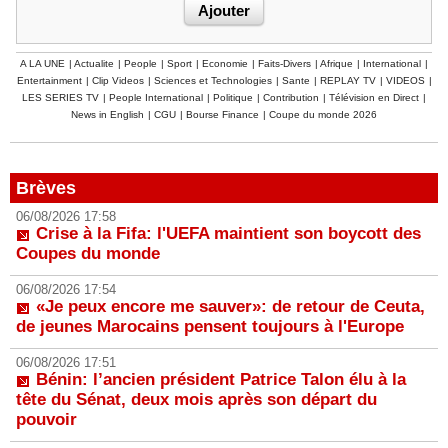
A LA UNE
|
Actualite
|
People
|
Sport
|
Economie
|
Faits-Divers
|
Afrique
|
International
|
Entertainment
|
Clip Videos
|
Sciences et Technologies
|
Sante
|
REPLAY TV
|
VIDEOS
|
LES SERIES TV
|
People International
|
Politique
|
Contribution
|
Télévision en Direct
|
News in English
|
CGU
|
Bourse Finance
|
Coupe du monde 2026
Brèves
06/08/2026 17:58
Crise à la Fifa: l'UEFA maintient son boycott des
Coupes du monde
06/08/2026 17:54
«Je peux encore me sauver»: de retour de Ceuta,
de jeunes Marocains pensent toujours à l'Europe
06/08/2026 17:51
Bénin: l’ancien président Patrice Talon élu à la
tête du Sénat, deux mois après son départ du
pouvoir