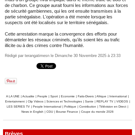
de charbon. Ce groupe aurait fourni les informations aux forces
de sécurité gambiennes, qui les ont ensuite transmises à la
partie sénégalaise. L'opération a été menée lorsque les
suspects ont été localisés sur le territoire sénégalais.
Cette arrestation marque la convergence des efforts pour
démanteler les réseaux criminels, qu'ils soient liés au trafic
illicite ou à des crimes contre l'humanité.
Rédigé par
terangatimesn
le Dimanche 30 Novembre 2025 à 23:33
A LA UNE
|
Actualite
|
People
|
Sport
|
Economie
|
Faits-Divers
|
Afrique
|
International
|
Entertainment
|
Clip Videos
|
Sciences et Technologies
|
Sante
|
REPLAY TV
|
VIDEOS
|
LES SERIES TV
|
People International
|
Politique
|
Contribution
|
Télévision en Direct
|
News in English
|
CGU
|
Bourse Finance
|
Coupe du monde 2026
Brèves