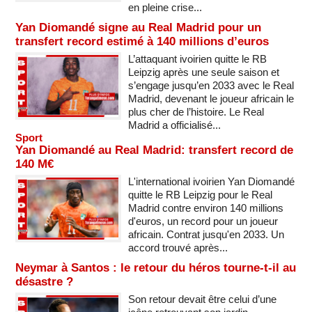
en pleine crise...
Yan Diomandé signe au Real Madrid pour un
transfert record estimé à 140 millions d’euros
L’attaquant ivoirien quitte le RB
Leipzig après une seule saison et
s’engage jusqu’en 2033 avec le Real
Madrid, devenant le joueur africain le
plus cher de l’histoire. Le Real
Madrid a officialisé...
Sport
Yan Diomandé au Real Madrid: transfert record de
140 M€
L'international ivoirien Yan Diomandé
quitte le RB Leipzig pour le Real
Madrid contre environ 140 millions
d'euros, un record pour un joueur
africain. Contrat jusqu'en 2033. Un
accord trouvé après...
Neymar à Santos : le retour du héros tourne-t-il au
désastre ?
Son retour devait être celui d’une