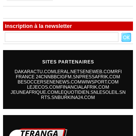
Inscription à la newsletter
SITES PARTENAIRES
DAKARACTU.COM
LERAL.NET
SENEWEB.COM
RFI
FRANCE 24
CNN
BBC
IGFM.SN
PRESSAFRIK.COM
BESOCCER
SENENEWS.COM
WIWSPORT.COM
LEJECOS.COM
FINANCIALAFRIK.COM
JEUNEAFRIQUE.COM
LEQUOTIDIEN.SN
LESOLEIL.SN
RTS.SN
BURKINA24.COM