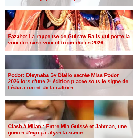
Fazaho: La rappeuse de Guinaw Rails qui porte la
voix des sans-voix et triomphe en 2026
Podor: Dieynaba Sy Diallo sacrée Miss Podor
2026 lors d'une 2ᵉ édition placée sous le signe de
l'éducation et de la culture
Clash à Milan : Entre Mia Guissé et Jahman, une
guerre d'ego paralyse la scène