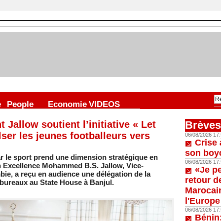
e
People
Economie
VIDEOS
Jallow soutient l’initiative « Let
Brèves
er les jeunes footballeurs vers
06/08/2026 17:
Crise 
son boy
r le sport prend une dimension stratégique en
06/08/2026 17:
n Excellence Mohammed B.S. Jallow, Vice-
«Je p
ie, a reçu en audience une délégation de la
retour d
ureaux au State House à Banjul.
Marocain
l'Europe
06/08/2026 17:
Bénin: