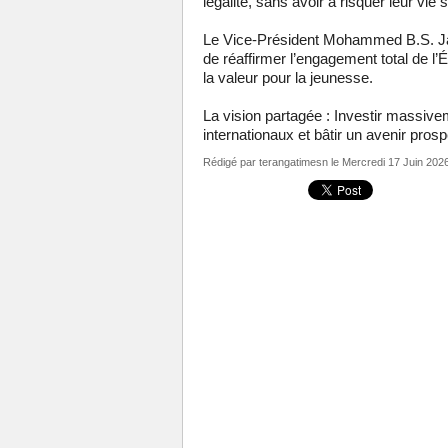
légalité, sans avoir à risquer leur vie 
Le Vice-Président Mohammed B.S. Ja
de réaffirmer l’engagement total de l
la valeur pour la jeunesse.
La vision partagée : Investir massivem
internationaux et bâtir un avenir prosp
Rédigé par
terangatimesn
le Mercredi 17 Juin 202