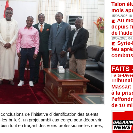
Talon él
mois apr
15/08/2025 18:
Au moi
depuis f
de l'aid
19/07/2025 04:
Syrie-
feu aprè
combats
FAITS
Faits-Dive
Tribunal
Massar:
à la pri
l’effond
de 10 mi
onclusions de l’initiative d’identification des talents
es briller), un projet ambitieux conçu pour découvrir,
ambien tout en traçant des voies professionnelles sûres,