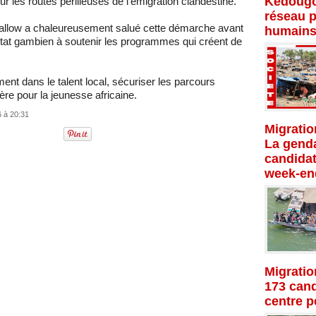
Kédougo
sur les routes périlleuses de l’émigration clandestine.
réseau p
llow a chaleureusement salué cette démarche avant
humains
’État gambien à soutenir les programmes qui créent de
ent dans le talent local, sécuriser les parcours
ère pour la jeunesse africaine.
6 à 20:31
Migratio
La genda
candidat
week-en
Migratio
173 cand
centre p