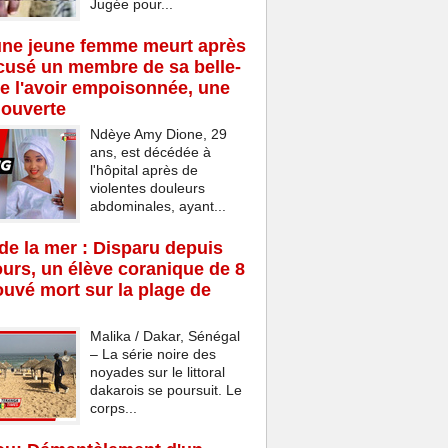
Jugée pour...
une jeune femme meurt après
cusé un membre de sa belle-
de l'avoir empoisonnée, une
 ouverte
Ndèye Amy Dione, 29
ans, est décédée à
l'hôpital après de
violentes douleurs
abdominales, ayant...
e la mer : Disparu depuis
ours, un élève coranique de 8
ouvé mort sur la plage de
Malika / Dakar, Sénégal
– La série noire des
noyades sur le littoral
dakarois se poursuit. Le
corps...