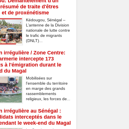
u: Démantèlement d'un
résumé de traite d'êtres
 et de proxénétisme
Kédougou, Sénégal –
L’antenne de la Division
nationale de lutte contre
le trafic de migrants
(DNLT)...
n irrégulière / Zone Centre:
rmerie intercepte 173
s à l'émigration durant le
d du Magal
Mobilisées sur
l'ensemble du territoire
en marge des grands
rassemblements
religieux, les forces de...
n irrégulière au Sénégal :
idats interceptés dans le
endant le week-end du Magal