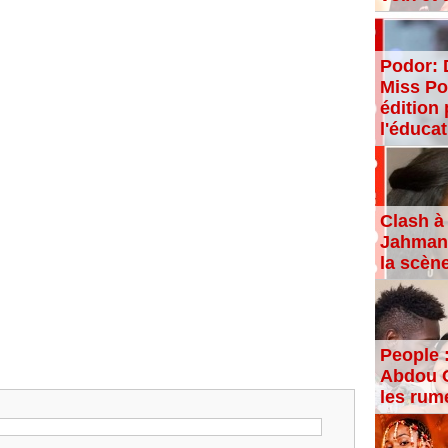
Podor: 
Miss Po
édition 
l'éducat
Clash à 
Jahman,
la scèn
People 
Abdou C
les rum