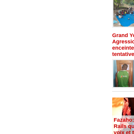
Grand Yo
Agressio
enceinte
tentativ
Fazaho:
Rails qu
voix et