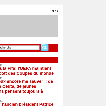
22:39
58
à la Fifa: l'UEFA maintient
cott des Coupes du monde
54
eux encore me sauver»: de
e Ceuta, de jeunes
s pensent toujours à
51
 l’ancien président Patrice