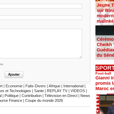
Jeune T
sur Bin
moderni
malinké
Cérémon
Cheikh "
Guédiaw
du Séné
res
SPOR
Foot-ball
Gianni I
promis l
rt
|
Economie
|
Faits-Divers
|
Afrique
|
International
|
Maroc e
es et Technologies
|
Sante
|
REPLAY TV
|
VIDEOS
|
l
|
Politique
|
Contribution
|
Télévision en Direct
|
News
urse Finance
|
Coupe du monde 2026