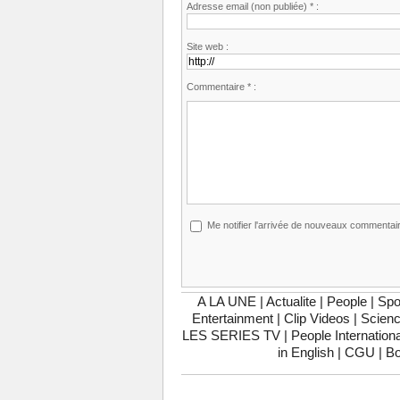
Adresse email (non publiée) * :
Site web :
Commentaire * :
Me notifier l'arrivée de nouveaux commentai
A LA UNE
|
Actualite
|
People
|
Spo
Entertainment
|
Clip Videos
|
Scienc
LES SERIES TV
|
People Internationa
in English
|
CGU
|
Bo