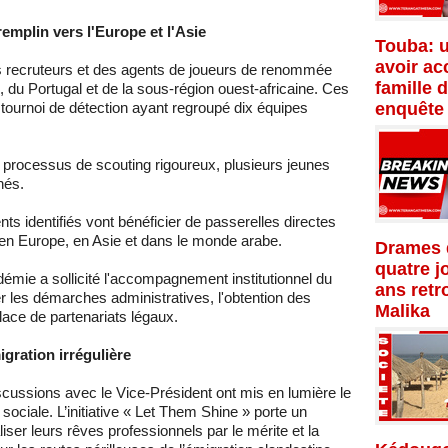
remplin vers l'Europe et l'Asie
Touba: 
avoir ac
es recruteurs et des agents de joueurs de renommée
famille 
du Portugal et de la sous-région ouest-africaine. Ces
 tournoi de détection ayant regroupé dix équipes
enquête
 processus de scouting rigoureux, plusieurs jeunes
nés.
ts identifiés vont bénéficier de passerelles directes
en Europe, en Asie et dans le monde arabe.
Drames d
quatre j
démie a sollicité l'accompagnement institutionnel du
ans retr
r les démarches administratives, l'obtention des
Malika
ace de partenariats légaux.
gration irrégulière
iscussions avec le Vice-Président ont mis en lumière le
té sociale. L’initiative « Let Them Shine » porte un
iser leurs rêves professionnels par le mérite et la