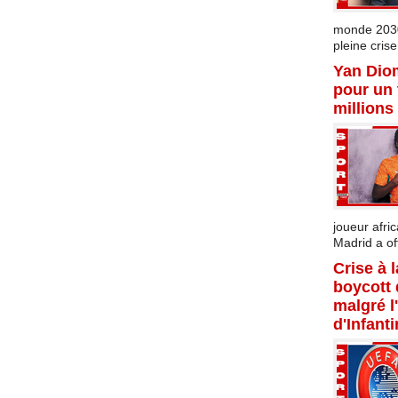
monde 2030 
pleine crise.
Yan Dio
pour un 
millions
joueur afric
Madrid a offi
Crise à 
boycott
malgré l
d'Infant