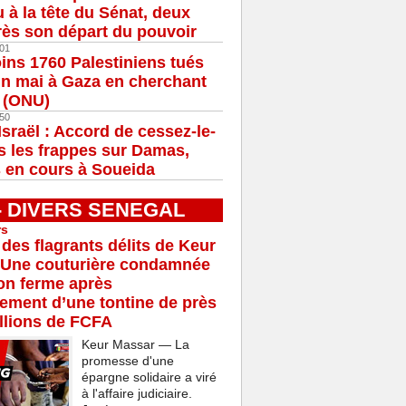
u à la tête du Sénat, deux
ès son départ du pouvoir
01
ns 1760 Palestiniens tués
in mai à Gaza en cherchant
e (ONU)
50
Israël : Accord de cessez-le-
s les frappes sur Damas,
 en cours à Soueida
 - DIVERS SENEGAL
rs
 des flagrants délits de Keur
 Une couturière condamnée
son ferme après
rement d’une tontine de près
llions de FCFA
Keur Massar — La
promesse d'une
épargne solidaire a viré
à l'affaire judiciaire.