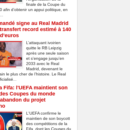
finale de la Coupe du
afin d’obtenir un appui politique, en
..
mandé signe au Real Madrid
transfert record estimé à 140
 d’euros
L’attaquant ivoirien
quitte le RB Leipzig
après une seule saison
et s’engage jusqu’en
2033 avec le Real
Madrid, devenant le
ain le plus cher de l’histoire. Le Real
cialisé...
la Fifa: l'UEFA maintient son
 des Coupes du monde
'abandon du projet
ino
L'UEFA confirme le
maintien de son boycott
des compétitions de la
Fifa, dont les Coupes du