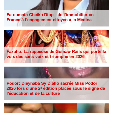
Fatoumata Cheikh Diop : de l'immobilier en
France à l'engagement citoyen à la Médina
Fazaho: La rappeuse de Guinaw Rails qui porte la
voix des sans-voix et triomphe en 2026
Podor: Dieynaba Sy Diallo sacrée Miss Podor
2026 lors d'une 2ᵉ édition placée sous le signe de
l'éducation et de la culture