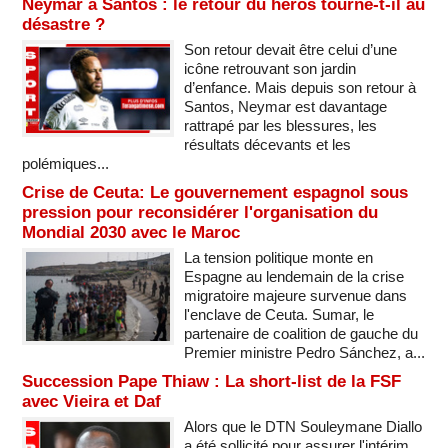
Neymar à Santos : le retour du héros tourne-t-il au
désastre ?
Son retour devait être celui d’une
icône retrouvant son jardin
d’enfance. Mais depuis son retour à
Santos, Neymar est davantage
rattrapé par les blessures, les
résultats décevants et les
polémiques...
Crise de Ceuta: Le gouvernement espagnol sous
pression pour reconsidérer l'organisation du
Mondial 2030 avec le Maroc
La tension politique monte en
Espagne au lendemain de la crise
migratoire majeure survenue dans
l'enclave de Ceuta. Sumar, le
partenaire de coalition de gauche du
Premier ministre Pedro Sánchez, a...
Succession Pape Thiaw : La short-list de la FSF
avec Vieira et Daf
Alors que le DTN Souleymane Diallo
a été sollicité pour assurer l'intérim