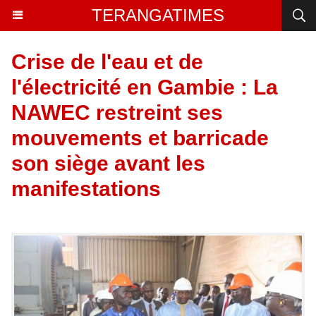
TERANGATIMES
Crise de l'eau et de
l'électricité en Gambie : La
NAWEC restreint ses
mouvements et barricade
son siège avant les
manifestations