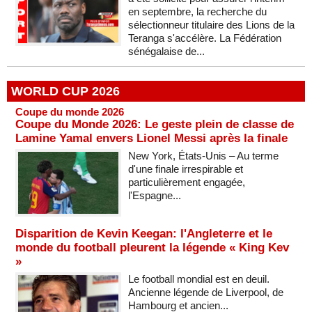
en septembre, la recherche du
sélectionneur titulaire des Lions de la
Teranga s'accélère. La Fédération
sénégalaise de...
WORLD CUP 2026
Coupe du monde 2026
Coupe du Monde 2026: Le geste plein de classe de
Lamine Yamal envers Lionel Messi après la finale
New York, États-Unis – Au terme
d'une finale irrespirable et
particulièrement engagée,
l'Espagne...
Disparition de Kevin Keegan: l'Angleterre et le
monde du football pleurent la légende « King Kev
»
Le football mondial est en deuil.
Ancienne légende de Liverpool, de
Hambourg et ancien...