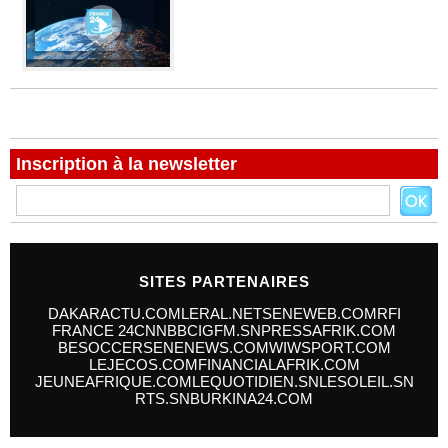
Inscription à la newsletter
SITES PARTENAIRES
DAKARACTU.COM
LERAL.NET
SENEWEB.COM
RFI
FRANCE 24
CNN
BBC
IGFM.SN
PRESSAFRIK.COM
BESOCCER
SENENEWS.COM
WIWSPORT.COM
LEJECOS.COM
FINANCIALAFRIK.COM
JEUNEAFRIQUE.COM
LEQUOTIDIEN.SN
LESOLEIL.SN
RTS.SN
BURKINA24.COM