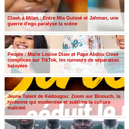
Clash à Milan : Entre Mia Guissé et Jahman, une
guerre d'ego paralyse la scène
People : Marie Louise Diaw et Pape Abdou Cissé
complices sur TikTok, les rumeurs de séparation
balayées
Jeune Talent de Kédougou: Zoom sur Binouch, la
lycéenne qui modernise et sublime la culture
malinké