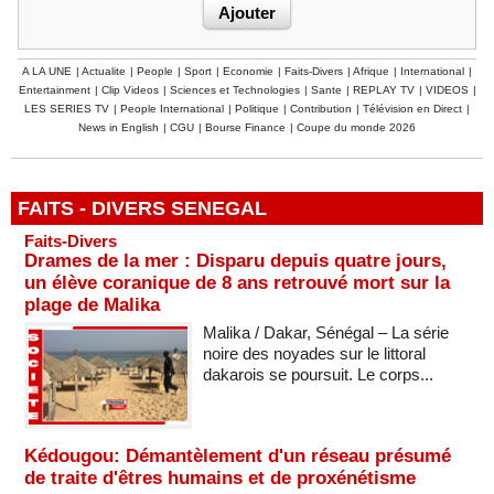
A LA UNE
|
Actualite
|
People
|
Sport
|
Economie
|
Faits-Divers
|
Afrique
|
International
|
Entertainment
|
Clip Videos
|
Sciences et Technologies
|
Sante
|
REPLAY TV
|
VIDEOS
|
LES SERIES TV
|
People International
|
Politique
|
Contribution
|
Télévision en Direct
|
News in English
|
CGU
|
Bourse Finance
|
Coupe du monde 2026
FAITS - DIVERS SENEGAL
Faits-Divers
Drames de la mer : Disparu depuis quatre jours,
un élève coranique de 8 ans retrouvé mort sur la
plage de Malika
Malika / Dakar, Sénégal – La série
noire des noyades sur le littoral
dakarois se poursuit. Le corps...
Kédougou: Démantèlement d'un réseau présumé
de traite d'êtres humains et de proxénétisme