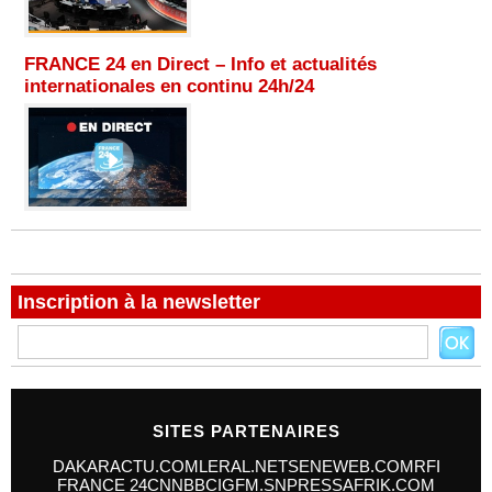
FRANCE 24 en Direct – Info et actualités
internationales en continu 24h/24
Inscription à la newsletter
SITES PARTENAIRES
DAKARACTU.COM
LERAL.NET
SENEWEB.COM
RFI
FRANCE 24
CNN
BBC
IGFM.SN
PRESSAFRIK.COM