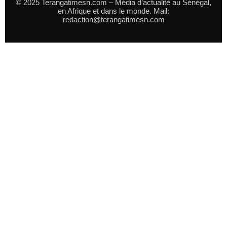
© 2025 Terangatimesn.com – Média d’actualité au Sénégal,
en Afrique et dans le monde. Mail:
redaction@terangatimesn.com