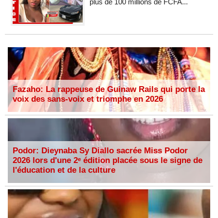
plus de 100 millions de FCFA...
Fazaho: La rappeuse de Guinaw Rails qui porte la
voix des sans-voix et triomphe en 2026
Podor: Dieynaba Sy Diallo sacrée Miss Podor
2026 lors d'une 2ᵉ édition placée sous le signe de
l'éducation et de la culture