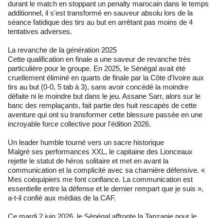
durant le match en stoppant un penalty marocain dans le temps
additionnel, il s'est transformé en sauveur absolu lors de la
séance fatidique des tirs au but en arrêtant pas moins de 4
tentatives adverses.
La revanche de la génération 2025
Cette qualification en finale a une saveur de revanche très
particulière pour le groupe. En 2025, le Sénégal avait été
cruellement éliminé en quarts de finale par la Côte d'Ivoire aux
tirs au but (0-0, 5 tab à 3), sans avoir concédé la moindre
défaite ni le moindre but dans le jeu. Assane Sarr, alors sur le
banc des remplaçants, fait partie des huit rescapés de cette
aventure qui ont su transformer cette blessure passée en une
incroyable force collective pour l'édition 2026.
Un leader humble tourné vers un sacre historique
Malgré ses performances XXL, le capitaine des Lionceaux
rejette le statut de héros solitaire et met en avant la
communication et la complicité avec sa charnière défensive. «
Mes coéquipiers me font confiance. La communication est
essentielle entre la défense et le dernier rempart que je suis »,
a-t-il confié aux médias de la CAF.
Ce mardi 2 juin 2026, le Sénégal affronte la Tanzanie pour le