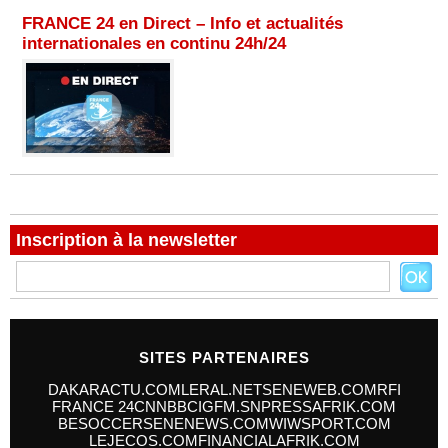
FRANCE 24 en Direct – Info et actualités
internationales en continu 24h/24
Inscription à la newsletter
SITES PARTENAIRES
DAKARACTU.COM
LERAL.NET
SENEWEB.COM
RFI
FRANCE 24
CNN
BBC
IGFM.SN
PRESSAFRIK.COM
BESOCCER
SENENEWS.COM
WIWSPORT.COM
LEJECOS.COM
FINANCIALAFRIK.COM