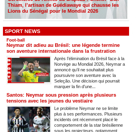
Thiam, l’artisan de Guédiawaye qui chausse les
Lions du Sénégal pour le Mondial 2026
SPORT NEWS
Foot-ball
Neymar dit adieu au Brésil: une légende termine
son aventure internationale dans la frustration
Après l’élimination du Brésil face à la
Norvège au Mondial 2026, Neymar a
annoncé qu’il ne souhaitait plus
poursuivre son aventure avec la
Seleção. Une décision qui pourrait
marquer la fin d’une...
Santos: Neymar sous pression après plusieurs
tensions avec les jeunes du vestiaire
Le problème Neymar ne se limite
plus à ses performances. Plusieurs
incidents ont récemment placé le
comportement de la star brésilienne
sous les projecteurs, notamment