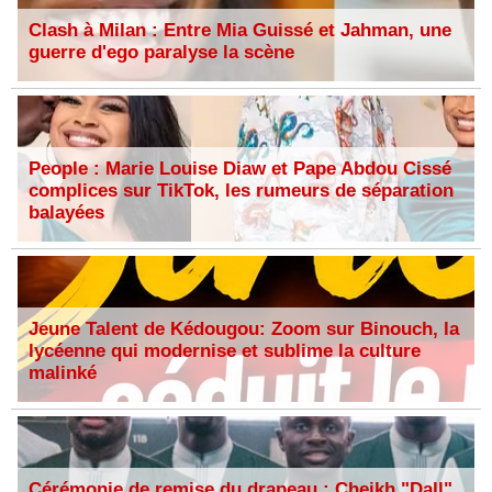
Clash à Milan : Entre Mia Guissé et Jahman, une
guerre d'ego paralyse la scène
People : Marie Louise Diaw et Pape Abdou Cissé
complices sur TikTok, les rumeurs de séparation
balayées
Jeune Talent de Kédougou: Zoom sur Binouch, la
lycéenne qui modernise et sublime la culture
malinké
Cérémonie de remise du drapeau : Cheikh "Dall"