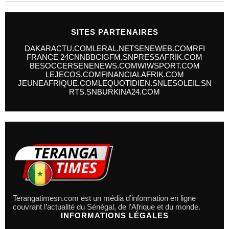
SITES PARTENAIRES
DAKARACTU.COM
LERAL.NET
SENEWEB.COM
RFI
FRANCE 24
CNN
BBC
IGFM.SN
PRESSAFRIK.COM
BESOCCER
SENENEWS.COM
WIWSPORT.COM
LEJECOS.COM
FINANCIALAFRIK.COM
JEUNEAFRIQUE.COM
LEQUOTIDIEN.SN
LESOLEIL.SN
RTS.SN
BURKINA24.COM
Terangatimesn.com est un média d’information en ligne
couvrant l’actualité du Sénégal, de l’Afrique et du monde.
INFORMATIONS LÉGALES