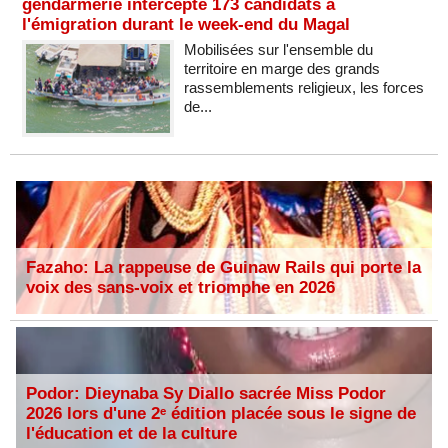
gendarmerie intercepte 173 candidats à
l'émigration durant le week-end du Magal
Mobilisées sur l'ensemble du
territoire en marge des grands
rassemblements religieux, les forces
de...
Fazaho: La rappeuse de Guinaw Rails qui porte la
voix des sans-voix et triomphe en 2026
Podor: Dieynaba Sy Diallo sacrée Miss Podor
2026 lors d'une 2ᵉ édition placée sous le signe de
l'éducation et de la culture