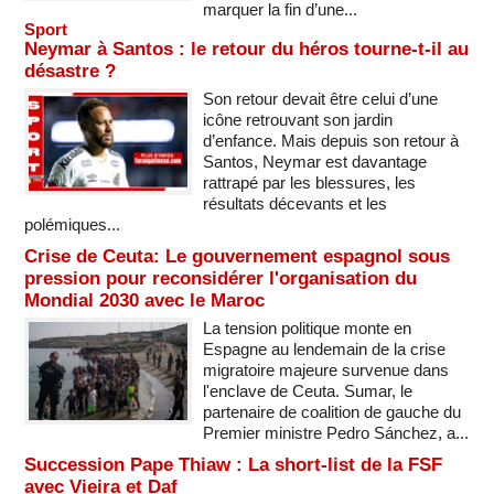
marquer la fin d’une...
Sport
Neymar à Santos : le retour du héros tourne-t-il au
désastre ?
Son retour devait être celui d’une
icône retrouvant son jardin
d’enfance. Mais depuis son retour à
Santos, Neymar est davantage
rattrapé par les blessures, les
résultats décevants et les
polémiques...
Crise de Ceuta: Le gouvernement espagnol sous
pression pour reconsidérer l'organisation du
Mondial 2030 avec le Maroc
La tension politique monte en
Espagne au lendemain de la crise
migratoire majeure survenue dans
l'enclave de Ceuta. Sumar, le
partenaire de coalition de gauche du
Premier ministre Pedro Sánchez, a...
Succession Pape Thiaw : La short-list de la FSF
avec Vieira et Daf