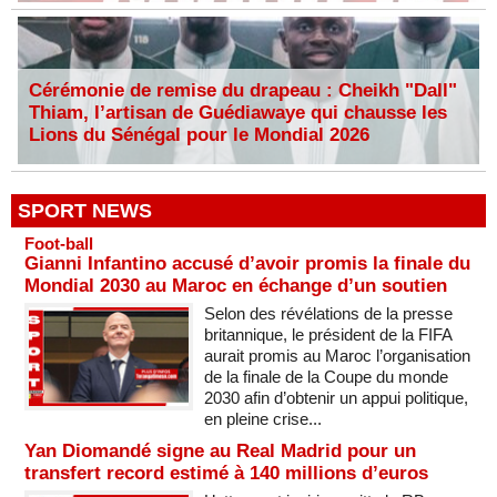
Cérémonie de remise du drapeau : Cheikh "Dall"
Thiam, l’artisan de Guédiawaye qui chausse les
Lions du Sénégal pour le Mondial 2026
SPORT NEWS
Foot-ball
Gianni Infantino accusé d’avoir promis la finale du
Mondial 2030 au Maroc en échange d’un soutien
Selon des révélations de la presse
britannique, le président de la FIFA
aurait promis au Maroc l’organisation
de la finale de la Coupe du monde
2030 afin d’obtenir un appui politique,
en pleine crise...
Yan Diomandé signe au Real Madrid pour un
transfert record estimé à 140 millions d’euros