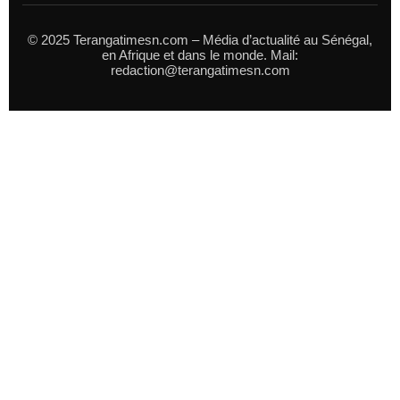
© 2025 Terangatimesn.com – Média d’actualité au Sénégal,
en Afrique et dans le monde. Mail:
redaction@terangatimesn.com