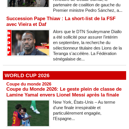
partenaire de coalition de gauche du
Premier ministre Pedro Sánchez, a...
Succession Pape Thiaw : La short-list de la FSF
avec Vieira et Daf
Alors que le DTN Souleymane Diallo
a été sollicité pour assurer l'intérim
en septembre, la recherche du
sélectionneur titulaire des Lions de la
Teranga s'accélère. La Fédération
sénégalaise de...
WORLD CUP 2026
Coupe du monde 2026
Coupe du Monde 2026: Le geste plein de classe de
Lamine Yamal envers Lionel Messi après la finale
New York, États-Unis – Au terme
d'une finale irrespirable et
particulièrement engagée,
l'Espagne...