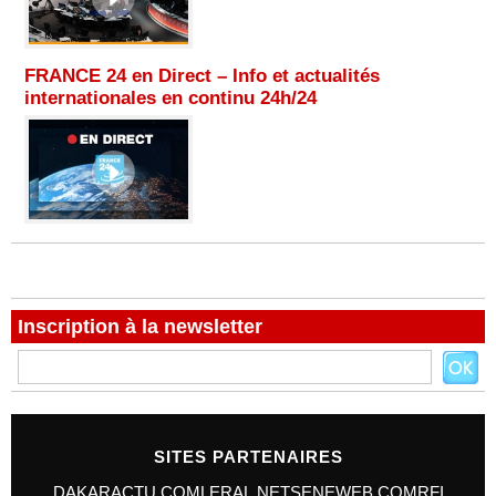
FRANCE 24 en Direct – Info et actualités
internationales en continu 24h/24
Inscription à la newsletter
SITES PARTENAIRES
DAKARACTU.COM
LERAL.NET
SENEWEB.COM
RFI