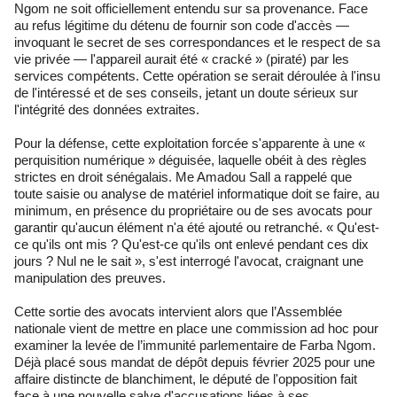
Ngom ne soit officiellement entendu sur sa provenance. Face
au refus légitime du détenu de fournir son code d'accès —
invoquant le secret de ses correspondances et le respect de sa
vie privée — l'appareil aurait été « cracké » (piraté) par les
services compétents. Cette opération se serait déroulée à l'insu
de l'intéressé et de ses conseils, jetant un doute sérieux sur
l'intégrité des données extraites.
Pour la défense, cette exploitation forcée s'apparente à une «
perquisition numérique » déguisée, laquelle obéit à des règles
strictes en droit sénégalais. Me Amadou Sall a rappelé que
toute saisie ou analyse de matériel informatique doit se faire, au
minimum, en présence du propriétaire ou de ses avocats pour
garantir qu'aucun élément n'a été ajouté ou retranché. « Qu'est-
ce qu'ils ont mis ? Qu'est-ce qu'ils ont enlevé pendant ces dix
jours ? Nul ne le sait », s'est interrogé l'avocat, craignant une
manipulation des preuves.
Cette sortie des avocats intervient alors que l’Assemblée
nationale vient de mettre en place une commission ad hoc pour
examiner la levée de l’immunité parlementaire de Farba Ngom.
Déjà placé sous mandat de dépôt depuis février 2025 pour une
affaire distincte de blanchiment, le député de l'opposition fait
face à une nouvelle salve d'accusations liées à ses