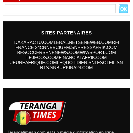
SITES PARTENAIRES
DAKARACTU.COM
LERAL.NET
SENEWEB.COM
RFI
FRANCE 24
CNN
BBC
IGFM.SN
PRESSAFRIK.COM
BESOCCER
SENENEWS.COM
WIWSPORT.COM
LEJECOS.COM
FINANCIALAFRIK.COM
JEUNEAFRIQUE.COM
LEQUOTIDIEN.SN
LESOLEIL.SN
RTS.SN
BURKINA24.COM
Terangatimesn.com est un média d’information en ligne