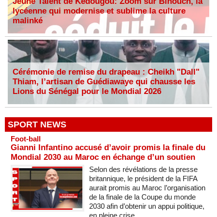
Jeune Talent de Kédougou: Zoom sur Binouch, la
lycéenne qui modernise et sublime la culture
malinké
Cérémonie de remise du drapeau : Cheikh "Dall"
Thiam, l’artisan de Guédiawaye qui chausse les
Lions du Sénégal pour le Mondial 2026
SPORT NEWS
Foot-ball
Gianni Infantino accusé d’avoir promis la finale du
Mondial 2030 au Maroc en échange d’un soutien
Selon des révélations de la presse
britannique, le président de la FIFA
aurait promis au Maroc l’organisation
de la finale de la Coupe du monde
2030 afin d’obtenir un appui politique,
en pleine crise...