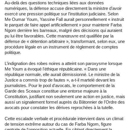
Au-delà des questions techniques liées aux données
numériques, la défense accuse directement la ministre d’avoir
exercé une pression politique sur l’institution judiciaire. Selon
Me Oumar Youm, Yassine Fall aurait personnellement « instruit
le parquet de faire appel artificiellement » pour maintenir Farba
Ngom derrière les barreaux, malgré des décisions qui auraient
pu lui être favorables. Cette manœuvre est qualifiée par la
défense de « détention arbitraire », transformant, selon eux, une
procédure légale en un instrument de règlement de comptes
politique.
L’indignation des robes noires a atteint son paroxysme lorsque
Me Youm a évoqué l'éthique républicaine. « Dans une
république normale, elle aurait démissionné. Le ministre de la
Justice a commis trop de fautes », a-t-il martelé devant les
journalistes. Pour le pool d'avocats, le comportement de la
Garde des Sceaux constitue une entorse majeure à la
Constitution, justifiant non seulement une action en justice, mais
aussi un signalement formel auprès du Bâtonnier de l'Ordre des
avocats pour constater les dérives reprochées à la tutelle.
Cette escalade verbale et procédurale intervient dans un climat
de tension extrême autour du cas de Farba Ngom, figure
centrale de l'opposition actuelle. En ciblant directement la