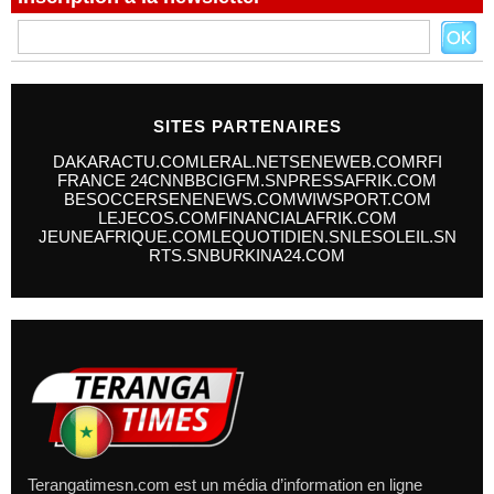
SITES PARTENAIRES
DAKARACTU.COM
LERAL.NET
SENEWEB.COM
RFI
FRANCE 24
CNN
BBC
IGFM.SN
PRESSAFRIK.COM
BESOCCER
SENENEWS.COM
WIWSPORT.COM
LEJECOS.COM
FINANCIALAFRIK.COM
JEUNEAFRIQUE.COM
LEQUOTIDIEN.SN
LESOLEIL.SN
RTS.SN
BURKINA24.COM
Terangatimesn.com est un média d’information en ligne