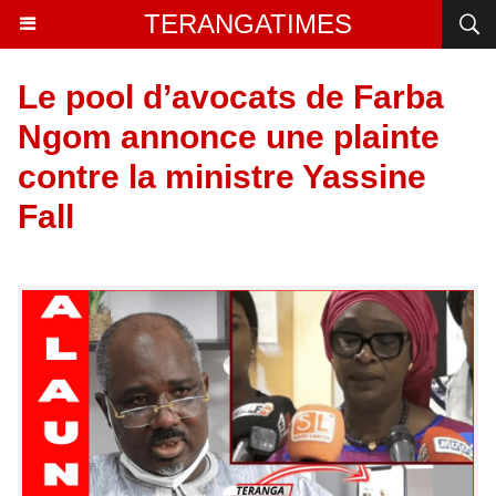
TERANGATIMES
Le pool d’avocats de Farba
Ngom annonce une plainte
contre la ministre Yassine
Fall