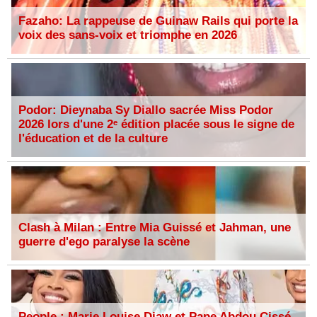
Fazaho: La rappeuse de Guinaw Rails qui porte la
voix des sans-voix et triomphe en 2026
Podor: Dieynaba Sy Diallo sacrée Miss Podor
2026 lors d'une 2ᵉ édition placée sous le signe de
l'éducation et de la culture
Clash à Milan : Entre Mia Guissé et Jahman, une
guerre d'ego paralyse la scène
People : Marie Louise Diaw et Pape Abdou Cissé