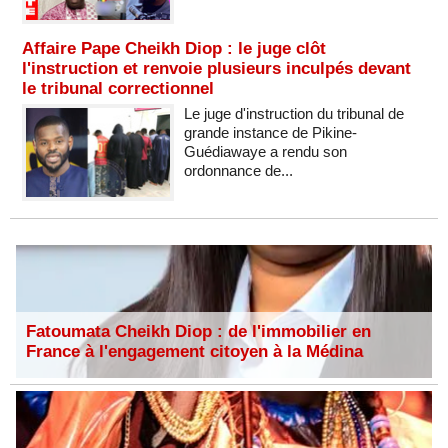
Affaire Pape Cheikh Diop : le juge clôt
l'instruction et renvoie plusieurs inculpés devant
le tribunal correctionnel
Le juge d'instruction du tribunal de
grande instance de Pikine-
Guédiawaye a rendu son
ordonnance de...
Fatoumata Cheikh Diop : de l'immobilier en
France à l'engagement citoyen à la Médina