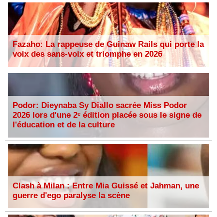
Fazaho: La rappeuse de Guinaw Rails qui porte la
voix des sans-voix et triomphe en 2026
Podor: Dieynaba Sy Diallo sacrée Miss Podor
2026 lors d'une 2ᵉ édition placée sous le signe de
l'éducation et de la culture
Clash à Milan : Entre Mia Guissé et Jahman, une
guerre d'ego paralyse la scène