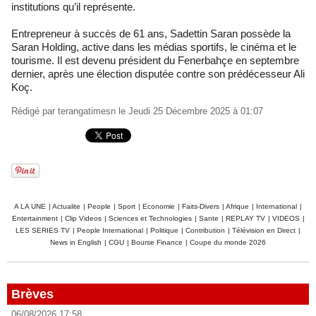
institutions qu’il représente.
Entrepreneur à succès de 61 ans, Sadettin Saran possède la
Saran Holding, active dans les médias sportifs, le cinéma et le
tourisme. Il est devenu président du Fenerbahçe en septembre
dernier, après une élection disputée contre son prédécesseur Ali
Koç.
Rédigé par
terangatimesn
le Jeudi 25 Décembre 2025 à 01:07
A LA UNE
|
Actualite
|
People
|
Sport
|
Economie
|
Faits-Divers
|
Afrique
|
International
|
Entertainment
|
Clip Videos
|
Sciences et Technologies
|
Sante
|
REPLAY TV
|
VIDEOS
|
LES SERIES TV
|
People International
|
Politique
|
Contribution
|
Télévision en Direct
|
News in English
|
CGU
|
Bourse Finance
|
Coupe du monde 2026
Brèves
06/08/2026 17:58