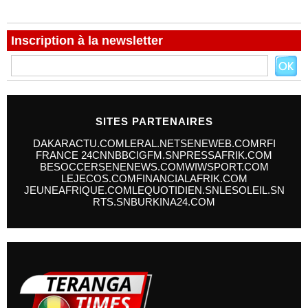
Inscription à la newsletter
SITES PARTENAIRES
DAKARACTU.COM
LERAL.NET
SENEWEB.COM
RFI
FRANCE 24
CNN
BBC
IGFM.SN
PRESSAFRIK.COM
BESOCCER
SENENEWS.COM
WIWSPORT.COM
LEJECOS.COM
FINANCIALAFRIK.COM
JEUNEAFRIQUE.COM
LEQUOTIDIEN.SN
LESOLEIL.SN
RTS.SN
BURKINA24.COM