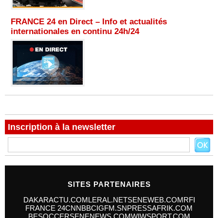
FRANCE 24 en Direct – Info et actualités
internationales en continu 24h/24
Inscription à la newsletter
SITES PARTENAIRES
DAKARACTU.COM
LERAL.NET
SENEWEB.COM
RFI
FRANCE 24
CNN
BBC
IGFM.SN
PRESSAFRIK.COM
BESOCCER
SENENEWS.COM
WIWSPORT.COM