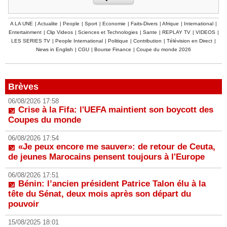
A LA UNE
|
Actualite
|
People
|
Sport
|
Economie
|
Faits-Divers
|
Afrique
|
International
|
Entertainment
|
Clip Videos
|
Sciences et Technologies
|
Sante
|
REPLAY TV
|
VIDEOS
|
LES SERIES TV
|
People International
|
Politique
|
Contribution
|
Télévision en Direct
|
News in English
|
CGU
|
Bourse Finance
|
Coupe du monde 2026
Brèves
06/08/2026 17:58
Crise à la Fifa: l'UEFA maintient son boycott des
Coupes du monde
06/08/2026 17:54
«Je peux encore me sauver»: de retour de Ceuta,
de jeunes Marocains pensent toujours à l'Europe
06/08/2026 17:51
Bénin: l’ancien président Patrice Talon élu à la
tête du Sénat, deux mois après son départ du
pouvoir
15/08/2025 18:01