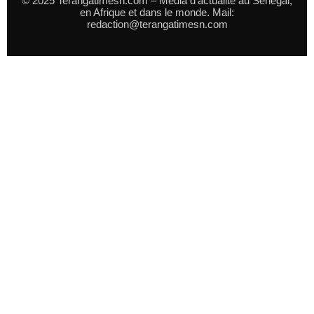
© 2025 Terangatimesn.com – Média d’actualité au Sénégal,
en Afrique et dans le monde. Mail:
redaction@terangatimesn.com