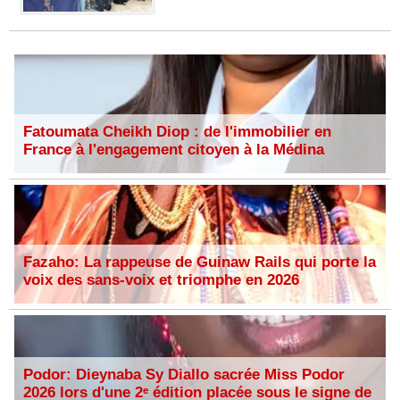
Fatoumata Cheikh Diop : de l'immobilier en
France à l'engagement citoyen à la Médina
Fazaho: La rappeuse de Guinaw Rails qui porte la
voix des sans-voix et triomphe en 2026
Podor: Dieynaba Sy Diallo sacrée Miss Podor
2026 lors d'une 2ᵉ édition placée sous le signe de