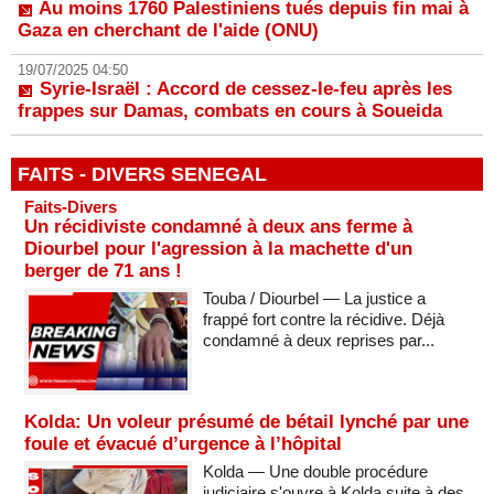
Au moins 1760 Palestiniens tués depuis fin mai à
Gaza en cherchant de l'aide (ONU)
19/07/2025 04:50
Syrie-Israël : Accord de cessez-le-feu après les
frappes sur Damas, combats en cours à Soueida
FAITS - DIVERS SENEGAL
Faits-Divers
Un récidiviste condamné à deux ans ferme à
Diourbel pour l'agression à la machette d'un
berger de 71 ans !
Touba / Diourbel — La justice a
frappé fort contre la récidive. Déjà
condamné à deux reprises par...
Kolda: Un voleur présumé de bétail lynché par une
foule et évacué d’urgence à l’hôpital
Kolda — Une double procédure
judiciaire s'ouvre à Kolda suite à des