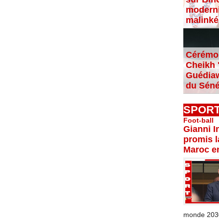
moderni
malinké
Cérémon
Cheikh "
Guédiaw
du Séné
SPOR
Foot-ball
Gianni I
promis l
Maroc e
monde 2030 