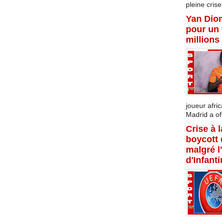
pleine crise.
Yan Dio
pour un 
millions
joueur afric
Madrid a offi
Crise à 
boycott
malgré l
d'Infant