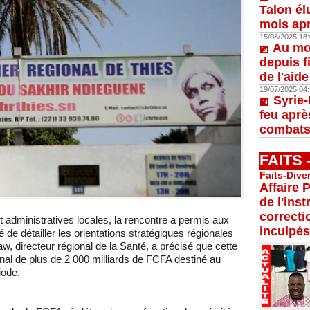
Talon él
mois apr
15/08/2025 18:
Au moi
depuis f
de l'aid
19/07/2025 04:
Syrie-
feu aprè
combats
FAITS
Faits-Dive
Affaire 
de l'inst
correcti
et administratives locales, la rencontre a permis aux
inculpés
 de détailler les orientations stratégiques régionales
 directeur régional de la Santé, a précisé que cette
onal de plus de 2 000 milliards de FCFA destiné au
iode.