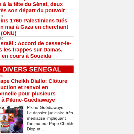
u à la tête du Sénat, deux
ès son départ du pouvoir
01
ns 1760 Palestiniens tués
in mai à Gaza en cherchant
e (ONU)
50
Israël : Accord de cessez-le-
s les frappes sur Damas,
 en cours à Soueida
 - DIVERS SENEGAL
rs
Pape Cheikh Diallo: Clôture
ruction et renvoi en
onnelle pour plusieurs
 à Pikine-Guédiawaye
Pikine-Guédiawaye —
Le dossier judiciaire très
médiatisé impliquant
l’animateur Pape Cheikh
Diop et...