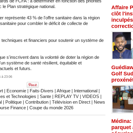
iards de FCFA : à déterminer en fonction des priorités
 le Plan stratégique national.
Affaire 
clôt l'in
er représente 43 % de l'offre sanitaire dans la région
inculpés
n sanitaire pour combler le déficit de collecte de
correcti
techniques et financiers pour soutenir un système de
que s'inscrivent dans la volonté de doter la région de
'un système de santé résilient, équitable et
Guédiaw
ctuels et futurs.
Golf Su
5 à 23:06
proxénét
rt
|
Economie
|
Faits-Divers
|
Afrique
|
International
|
es et Technologies
|
Sante
|
REPLAY TV
|
VIDEOS
|
l
|
Politique
|
Contribution
|
Télévision en Direct
|
News
urse Finance
|
Coupe du monde 2026
Médina: 
parquet 