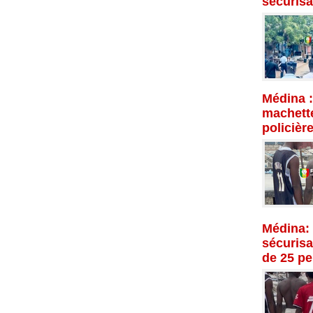
sécurisa
Médina :
machette
policièr
Médina: 
sécurisat
de 25 p