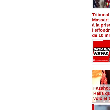
Tribunal
Massar:
à la pri
l’effond
de 10 mi
Fazaho:
Rails qu
voix et