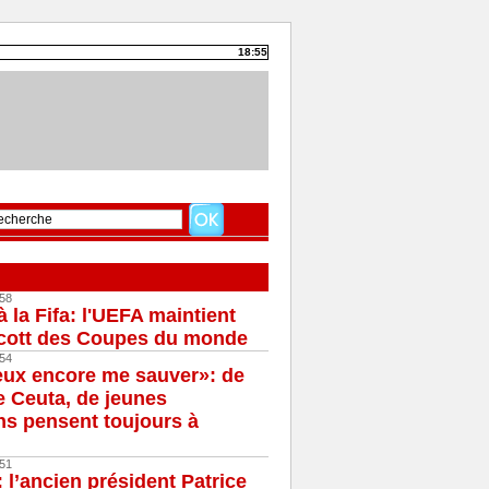
18:55
58
à la Fifa: l'UEFA maintient
cott des Coupes du monde
54
eux encore me sauver»: de
e Ceuta, de jeunes
s pensent toujours à
51
 l’ancien président Patrice