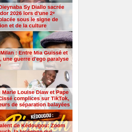
Dieynaba Sy Diallo sacrée
dor 2026 lors d'une 2ᵉ
placée sous le signe de
ion et de la culture
Milan : Entre Mia Guissé et
 une guerre d'ego paralyse
e
: Marie Louise Diaw et Pape
issé complices sur TikTok,
eurs de séparation balayées
alent de Kédougou: Zoom
ouch, la lycéenne qui