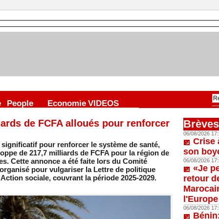
e
People
Economie
VIDEOS
liards de FCFA alloués pour renforcer
Brèves
06/08/2026 17:
Crise 
 significatif pour renforcer le système de santé,
son boy
loppe de 217,7 milliards de FCFA pour la région de
s. Cette annonce a été faite lors du Comité
06/08/2026 17:
«Je p
rganisé pour vulgariser la Lettre de politique
l'Action sociale, couvrant la période 2025-2029.
retour d
Marocain
l'Europe
06/08/2026 17:
Bénin: