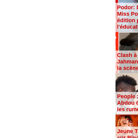
Podor: 
Miss Po
édition 
l'éducat
Clash à 
Jahman,
la scèn
People 
Abdou C
les rum
Jeune T
sur Bin