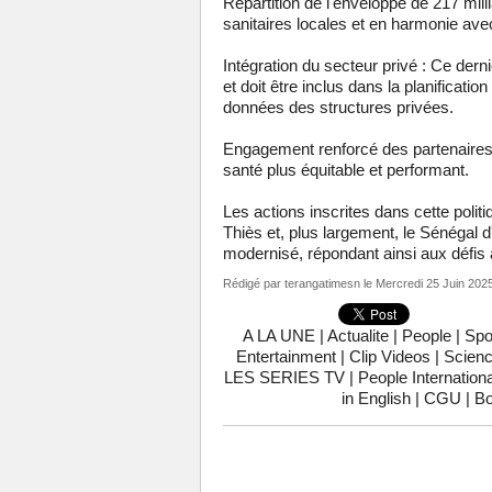
Répartition de l'enveloppe de 217 mill
sanitaires locales et en harmonie avec
Intégration du secteur privé : Ce derni
et doit être inclus dans la planificatio
données des structures privées.
Engagement renforcé des partenaires 
santé plus équitable et performant.
Les actions inscrites dans cette politi
Thiès et, plus largement, le Sénégal d
modernisé, répondant ainsi aux défis a
Rédigé par
terangatimesn
le Mercredi 25 Juin 202
A LA UNE
|
Actualite
|
People
|
Spo
Entertainment
|
Clip Videos
|
Scienc
LES SERIES TV
|
People Internationa
in English
|
CGU
|
Bo