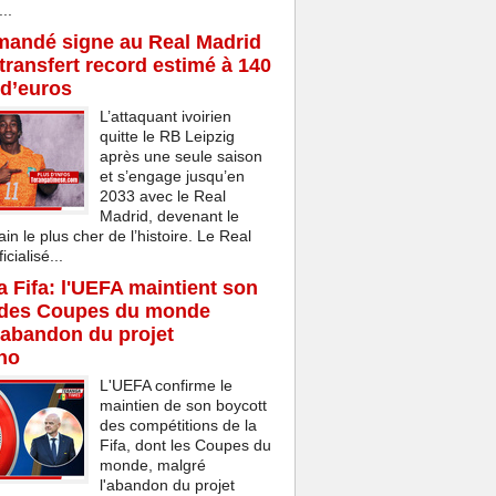
..
mandé signe au Real Madrid
transfert record estimé à 140
 d’euros
L’attaquant ivoirien
quitte le RB Leipzig
après une seule saison
et s’engage jusqu’en
2033 avec le Real
Madrid, devenant le
ain le plus cher de l’histoire. Le Real
cialisé...
la Fifa: l'UEFA maintient son
 des Coupes du monde
'abandon du projet
ino
L'UEFA confirme le
maintien de son boycott
des compétitions de la
Fifa, dont les Coupes du
monde, malgré
l'abandon du projet