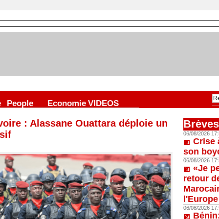
e
People
Economie
VIDEOS
Ivoire : Alassane Ouattara déploie un
Brèves
sif
06/08/2026 17:
Crise 
son boy
06/08/2026 17:
«Je p
retour d
Marocain
l'Europe
06/08/2026 17:
Bénin: