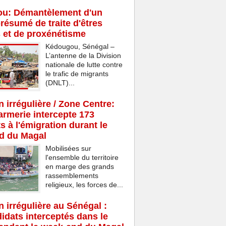
u: Démantèlement d'un
résumé de traite d'êtres
 et de proxénétisme
Kédougou, Sénégal –
L’antenne de la Division
nationale de lutte contre
le trafic de migrants
(DNLT)...
n irrégulière / Zone Centre:
rmerie intercepte 173
s à l'émigration durant le
d du Magal
Mobilisées sur
l'ensemble du territoire
en marge des grands
rassemblements
religieux, les forces de...
n irrégulière au Sénégal :
idats interceptés dans le