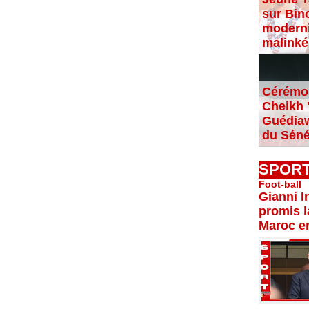
sur Bin
moderni
malinké
Cérémon
Cheikh "
Guédiaw
du Séné
SPOR
Foot-ball
Gianni I
promis l
Maroc e