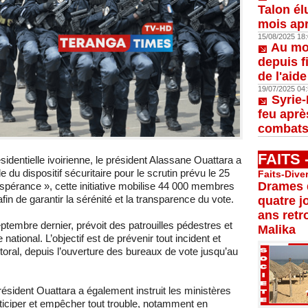
Talon él
mois apr
15/08/2025 18:
Au moi
depuis f
de l'aid
19/07/2025 04:
Syrie-
feu aprè
combats
FAITS
identielle ivoirienne, le président Alassane Ouattara a
u dispositif sécuritaire pour le scrutin prévu le 25
Faits-Dive
Drames d
spérance », cette initiative mobilise 44 000 membres
in de garantir la sérénité et la transparence du vote.
quatre j
ans retr
eptembre dernier, prévoit des patrouilles pédestres et
Malika
national. L’objectif est de prévenir tout incident et
ctoral, depuis l’ouverture des bureaux de vote jusqu’au
résident Ouattara a également instruit les ministères
nticiper et empêcher tout trouble, notamment en