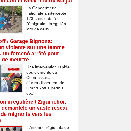
endant le week-end du Magal
La Gendarmerie
nationale a intercepté
173 candidats à
l’émigration irrégulière
lors de deux...
ff / Garage Bignona:
n violente sur une femme
, un forcené arrêté pour
e de meurtre
Une intervention rapide
des éléments du
Commissariat
d’arrondissement de
Grand Yoff a permis
de...
on irrégulière / Ziguinchor:
 démantèle un vaste réseau
c de migrants vers les
s
L’Antenne régionale de