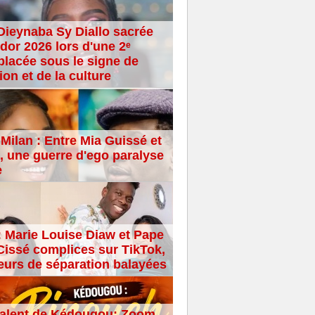
Dieynaba Sy Diallo sacrée
dor 2026 lors d'une 2ᵉ
placée sous le signe de
ion et de la culture
Milan : Entre Mia Guissé et
 une guerre d'ego paralyse
e
: Marie Louise Diaw et Pape
issé complices sur TikTok,
eurs de séparation balayées
alent de Kédougou: Zoom