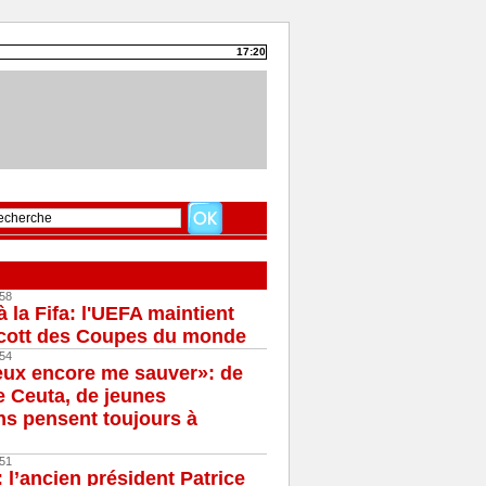
17:20
58
à la Fifa: l'UEFA maintient
cott des Coupes du monde
54
eux encore me sauver»: de
e Ceuta, de jeunes
s pensent toujours à
51
 l’ancien président Patrice