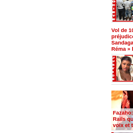
Vol de 1
préjudi
Sandaga,
Réma » l
Fazaho:
Rails qu
voix et