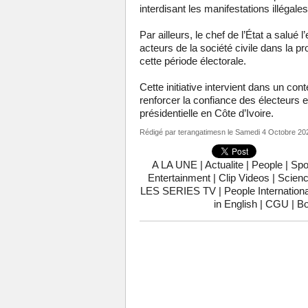
interdisant les manifestations illégale
Par ailleurs, le chef de l’État a salué
acteurs de la société civile dans la p
cette période électorale.
Cette initiative intervient dans un con
renforcer la confiance des électeurs et
présidentielle en Côte d’Ivoire.
Rédigé par
terangatimesn
le Samedi 4 Octobre 20
A LA UNE
|
Actualite
|
People
|
Spo
Entertainment
|
Clip Videos
|
Scienc
LES SERIES TV
|
People Internationa
in English
|
CGU
|
Bo