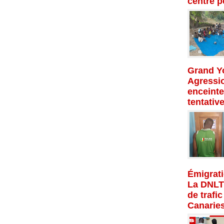
centre p
Grand Yo
Agressio
enceinte
tentativ
Émigrati
La DNLT
de trafi
Canarie