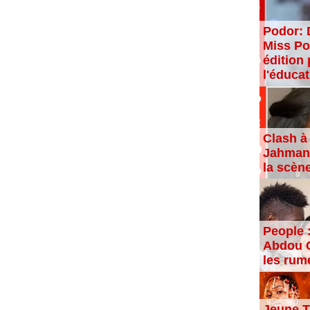
Podor: 
Miss Po
édition 
l'éducat
Clash à 
Jahman,
la scèn
People 
Abdou C
les rum
Jeune T