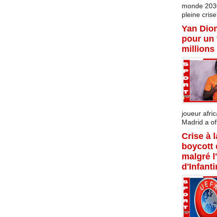
monde 2030 
pleine crise.
Yan Dio
pour un 
millions
joueur afric
Madrid a offi
Crise à 
boycott
malgré l
d'Infant