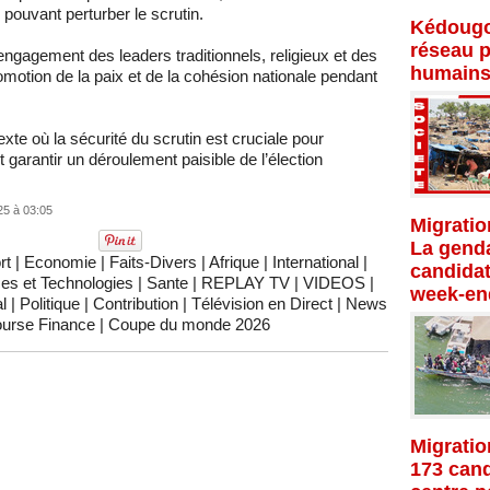
s pouvant perturber le scrutin.
Kédougo
réseau p
 l’engagement des leaders traditionnels, religieux et des
humains
romotion de la paix et de la cohésion nationale pendant
texte où la sécurité du scrutin est cruciale pour
 garantir un déroulement paisible de l’élection
25 à 03:05
Migratio
La genda
rt
|
Economie
|
Faits-Divers
|
Afrique
|
International
|
candidat
es et Technologies
|
Sante
|
REPLAY TV
|
VIDEOS
|
week-en
l
|
Politique
|
Contribution
|
Télévision en Direct
|
News
urse Finance
|
Coupe du monde 2026
Migratio
173 cand