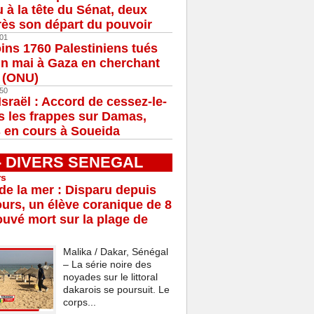
u à la tête du Sénat, deux
ès son départ du pouvoir
01
ns 1760 Palestiniens tués
in mai à Gaza en cherchant
e (ONU)
50
Israël : Accord de cessez-le-
s les frappes sur Damas,
 en cours à Soueida
 - DIVERS SENEGAL
rs
e la mer : Disparu depuis
ours, un élève coranique de 8
ouvé mort sur la plage de
Malika / Dakar, Sénégal
– La série noire des
noyades sur le littoral
dakarois se poursuit. Le
corps...