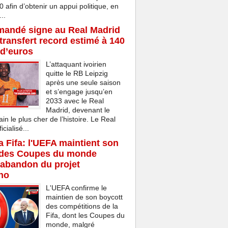
afin d’obtenir un appui politique, en
..
mandé signe au Real Madrid
transfert record estimé à 140
 d’euros
L’attaquant ivoirien
quitte le RB Leipzig
après une seule saison
et s’engage jusqu’en
2033 avec le Real
Madrid, devenant le
ain le plus cher de l’histoire. Le Real
cialisé...
la Fifa: l'UEFA maintient son
 des Coupes du monde
'abandon du projet
ino
L'UEFA confirme le
maintien de son boycott
des compétitions de la
Fifa, dont les Coupes du
monde, malgré