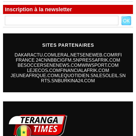
Inscription à la newsletter
SITES PARTENAIRES
DAKARACTU.COM
LERAL.NET
SENEWEB.COM
RFI
FRANCE 24
CNN
BBC
IGFM.SN
PRESSAFRIK.COM
BESOCCER
SENENEWS.COM
WIWSPORT.COM
LEJECOS.COM
FINANCIALAFRIK.COM
JEUNEAFRIQUE.COM
LEQUOTIDIEN.SN
LESOLEIL.SN
RTS.SN
BURKINA24.COM