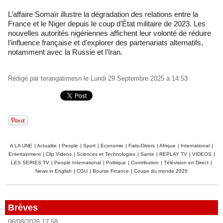
L’affaire Somaïr illustre la dégradation des relations entre la
France et le Niger depuis le coup d’État militaire de 2023. Les
nouvelles autorités nigériennes affichent leur volonté de réduire
l’influence française et d’explorer des partenariats alternatifs,
notamment avec la Russie et l’Iran.
Rédigé par
terangatimesn
le Lundi 29 Septembre 2025 à 14:53
A LA UNE
|
Actualite
|
People
|
Sport
|
Economie
|
Faits-Divers
|
Afrique
|
International
|
Entertainment
|
Clip Videos
|
Sciences et Technologies
|
Sante
|
REPLAY TV
|
VIDEOS
|
LES SERIES TV
|
People International
|
Politique
|
Contribution
|
Télévision en Direct
|
News in English
|
CGU
|
Bourse Finance
|
Coupe du monde 2026
Brèves
06/08/2026 17:58