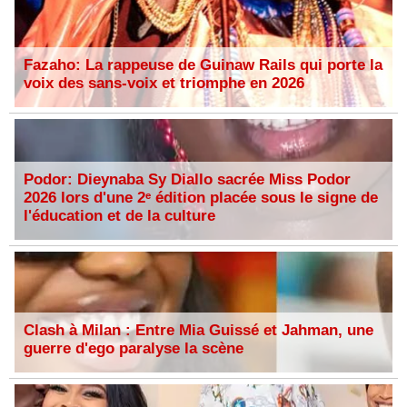
Fazaho: La rappeuse de Guinaw Rails qui porte la
voix des sans-voix et triomphe en 2026
Podor: Dieynaba Sy Diallo sacrée Miss Podor
2026 lors d'une 2ᵉ édition placée sous le signe de
l'éducation et de la culture
Clash à Milan : Entre Mia Guissé et Jahman, une
guerre d'ego paralyse la scène