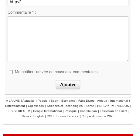
Commentaire * :
Me notifier l'arrivée de nouveaux commentaires
A LA UNE
|
Actualite
|
People
|
Sport
|
Economie
|
Faits-Divers
|
Afrique
|
International
|
Entertainment
|
Clip Videos
|
Sciences et Technologies
|
Sante
|
REPLAY TV
|
VIDEOS
|
LES SERIES TV
|
People International
|
Politique
|
Contribution
|
Télévision en Direct
|
News in English
|
CGU
|
Bourse Finance
|
Coupe du monde 2026