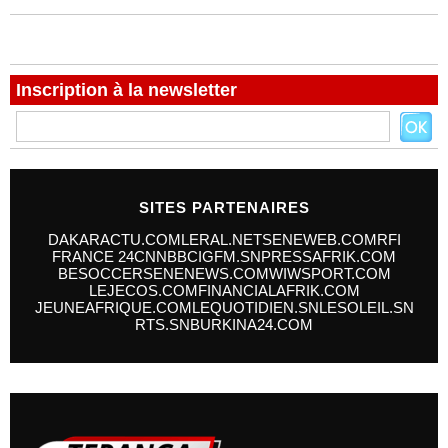
Inscription à la newsletter
SITES PARTENAIRES
DAKARACTU.COM
LERAL.NET
SENEWEB.COM
RFI
FRANCE 24
CNN
BBC
IGFM.SN
PRESSAFRIK.COM
BESOCCER
SENENEWS.COM
WIWSPORT.COM
LEJECOS.COM
FINANCIALAFRIK.COM
JEUNEAFRIQUE.COM
LEQUOTIDIEN.SN
LESOLEIL.SN
RTS.SN
BURKINA24.COM