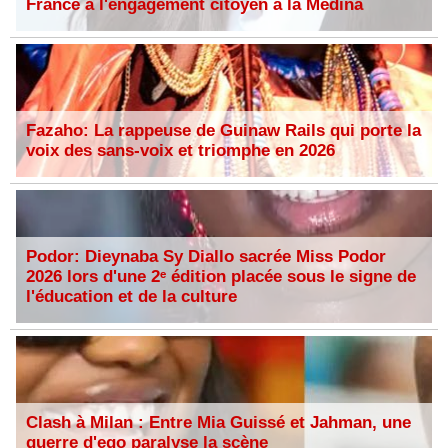
France à l'engagement citoyen à la Médina
Fazaho: La rappeuse de Guinaw Rails qui porte la
voix des sans-voix et triomphe en 2026
Podor: Dieynaba Sy Diallo sacrée Miss Podor
2026 lors d'une 2ᵉ édition placée sous le signe de
l'éducation et de la culture
Clash à Milan : Entre Mia Guissé et Jahman, une
guerre d'ego paralyse la scène