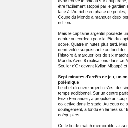
avoir trouvé le poteau sur coup franc
être facilement stoppé par le gardien
face à l'Autriche en phase de poules, 
Coupe du Monde à manquer deux penal
édition.
Mais le capitaine argentin possède un m
centre au cordeau pour la tête du cap
score. Quatre minutes plus tard, Me
demi-volée surpuissante au fond des f
l'histoire à marquer lors de six match
Monde. Avec 8 réalisations dans ce Mo
Soulier d'Or devant Kylian Mbappé et 
Sept minutes d'arrêts de jeu, un 
polémique
Le chef-d'œuvre argentin s'est dessi
temps additionnel. Sur un centre parfa
Enzo Fernandez, a propulsé un coup de
collective dans le stade. Au coup de si
soulagement, a fondu en larmes sur la
coéquipiers.
Cette fin de match mémorable laisse