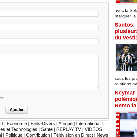
avec la Sel
marquer la f
Santos:
plusieur
du vesti
sous les p
relations av
Neymar 
res
polémiqu
Remo fai
rt
|
Economie
|
Faits-Divers
|
Afrique
|
International
|
es et Technologies
|
Sante
|
REPLAY TV
|
VIDEOS
|
l
|
Politique
|
Contribution
|
Télévision en Direct
|
News