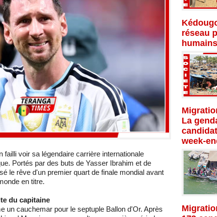
Kédougo
réseau p
humains
Migratio
La genda
candidat
week-en
 failli voir sa légendaire carrière internationale
ue. Portés par des buts de Yasser Ibrahim et de
é le rêve d'un premier quart de finale mondial avant
onde en titre.
lte du capitaine
Migratio
e un cauchemar pour le septuple Ballon d'Or. Après