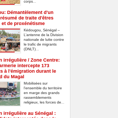
corps...
u: Démantèlement d'un
résumé de traite d'êtres
 et de proxénétisme
Kédougou, Sénégal –
L’antenne de la Division
nationale de lutte contre
le trafic de migrants
(DNLT)...
n irrégulière / Zone Centre:
rmerie intercepte 173
s à l'émigration durant le
d du Magal
Mobilisées sur
l'ensemble du territoire
en marge des grands
rassemblements
religieux, les forces de...
n irrégulière au Sénégal :