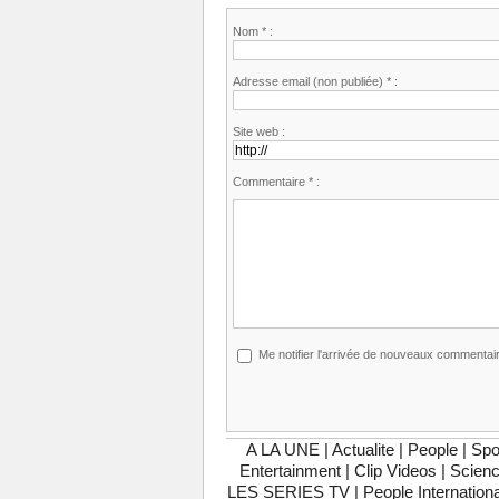
Nom * :
Adresse email (non publiée) * :
Site web :
Commentaire * :
Me notifier l'arrivée de nouveaux commentai
A LA UNE
|
Actualite
|
People
|
Spo
Entertainment
|
Clip Videos
|
Scienc
LES SERIES TV
|
People Internationa