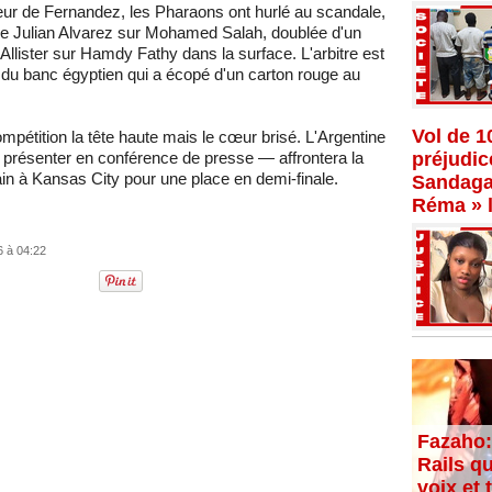
teur de Fernandez, les Pharaons ont hurlé au scandale,
de Julian Alvarez sur Mohamed Salah, doublée d'un
 Allister sur Hamdy Fathy dans la surface. L'arbitre est
 du banc égyptien qui a écopé d'un carton rouge au
Vol de 1
pétition la tête haute mais le cœur brisé. L'Argentine
 présenter en conférence de presse — affrontera la
préjudi
n à Kansas City pour une place en demi-finale.
Sandaga,
Réma » l
6 à 04:22
Fazaho:
Rails qu
voix et