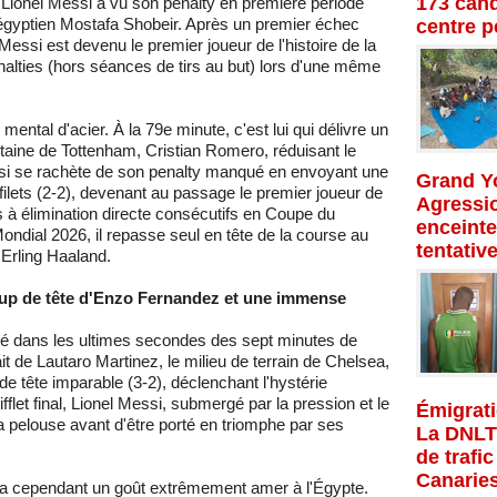
173 cand
, Lionel Messi a vu son penalty en première période
 égyptien Mostafa Shobeir. Après un premier échec
centre p
Messi est devenu le premier joueur de l'histoire de la
ties (hors séances de tirs au but) lors d'une même
ental d'acier. À la 79e minute, c'est lui qui délivre un
itaine de Tottenham, Cristian Romero, réduisant le
ssi se rachète de son penalty manqué en envoyant une
Grand Yo
ilets (2-2), devenant au passage le premier joueur de
Agressio
s à élimination directe consécutifs en Coupe du
enceinte
ndial 2026, il repasse seul en tête de la course au
tentativ
Erling Haaland.
coup de tête d'Enzo Fernandez et une immense
né dans les ultimes secondes des sept minutes de
it de Lautaro Martinez, le milieu de terrain de Chelsea,
 tête imparable (3-2), déclenchant l'hystérie
fflet final, Lionel Messi, submergé par la pression et le
Émigrati
 pelouse avant d'être porté en triomphe par ses
La DNLT
de trafi
Canarie
ra cependant un goût extrêmement amer à l'Égypte.