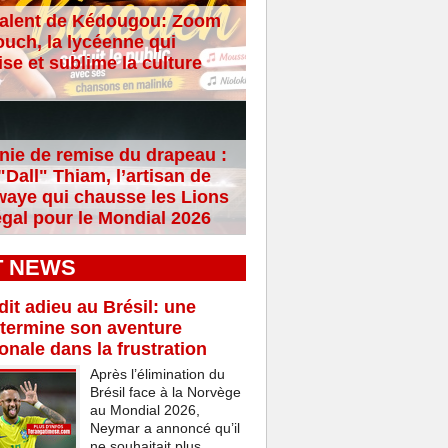
alent de Kédougou: Zoom
ouch, la lycéenne qui
se et sublime la culture
ie de remise du drapeau :
Dall" Thiam, l’artisan de
aye qui chausse les Lions
gal pour le Mondial 2026
T NEWS
it adieu au Brésil: une
termine son aventure
ionale dans la frustration
Après l’élimination du
Brésil face à la Norvège
au Mondial 2026,
Neymar a annoncé qu’il
ne souhaitait plus