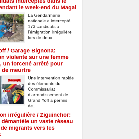
idats interceptés dans le
endant le week-end du Magal
La Gendarmerie
nationale a intercepté
173 candidats à
l’émigration irrégulière
lors de deux...
ff / Garage Bignona:
n violente sur une femme
, un forcené arrêté pour
e de meurtre
Une intervention rapide
des éléments du
Commissariat
d’arrondissement de
Grand Yoff a permis
de...
on irrégulière / Ziguinchor:
 démantèle un vaste réseau
c de migrants vers les
s