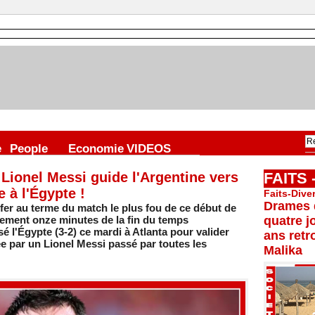
e
People
Economie
VIDEOS
Lionel Messi guide l'Argentine vers
FAITS
 à l'Égypte !
Faits-Dive
Drames d
nfer au terme du match le plus fou de ce début de
ment onze minutes de la fin du temps
quatre j
é l'Égypte (3-2) ce mardi à Atlanta pour valider
ans retr
tée par un Lionel Messi passé par toutes les
Malika