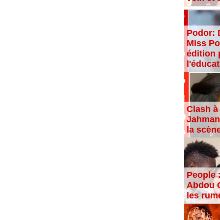
Podor: 
Miss Po
édition 
l'éducat
Clash à 
Jahman,
la scèn
People 
Abdou C
les rum