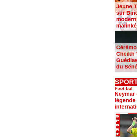
Jeune T
sur Bin
moderni
malinké
Cérémon
Cheikh "
Guédiaw
du Séné
SPOR
Foot-ball
Neymar d
légende 
internat