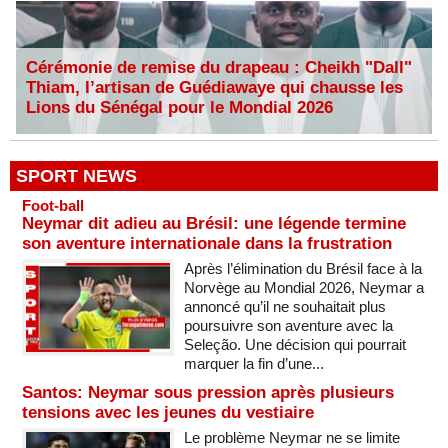
Cérémonie de remise du drapeau : Cheikh "Dall"
Thiam, l’artisan de Guédiawaye qui chausse les
Lions du Sénégal pour le Mondial 2026
SPORT NEWS
Foot-ball
Neymar dit adieu au Brésil: une légende termine
son aventure internationale dans la frustration
Après l’élimination du Brésil face à la
Norvège au Mondial 2026, Neymar a
annoncé qu’il ne souhaitait plus
poursuivre son aventure avec la
Seleção. Une décision qui pourrait
marquer la fin d’une...
Santos: Neymar sous pression après plusieurs
tensions avec les jeunes du vestiaire
Le problème Neymar ne se limite