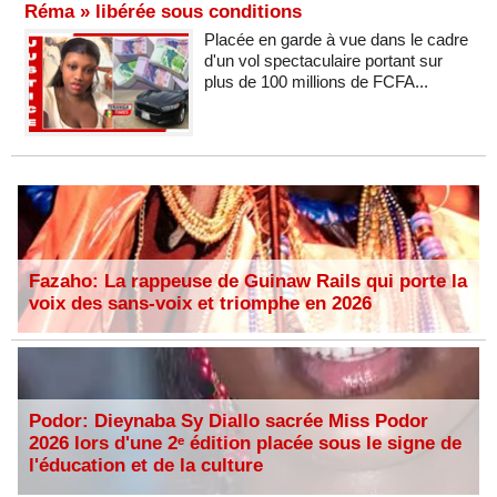
Réma » libérée sous conditions
Placée en garde à vue dans le cadre
d'un vol spectaculaire portant sur
plus de 100 millions de FCFA...
Fazaho: La rappeuse de Guinaw Rails qui porte la
voix des sans-voix et triomphe en 2026
Podor: Dieynaba Sy Diallo sacrée Miss Podor
2026 lors d'une 2ᵉ édition placée sous le signe de
l'éducation et de la culture