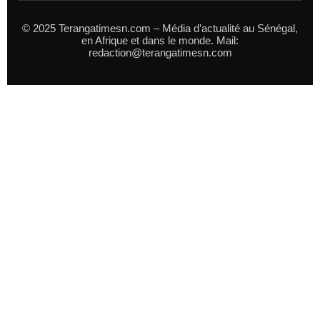
© 2025 Terangatimesn.com – Média d’actualité au Sénégal,
en Afrique et dans le monde. Mail:
redaction@terangatimesn.com