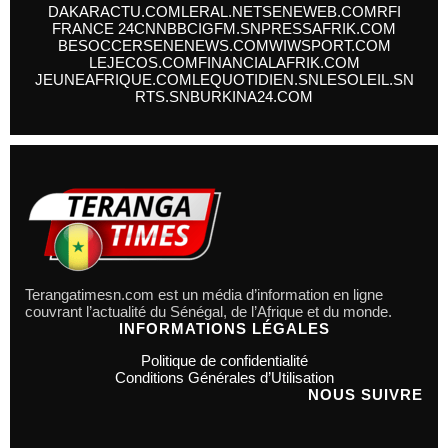
DAKARACTU.COM
LERAL.NET
SENEWEB.COM
RFI
FRANCE 24
CNN
BBC
IGFM.SN
PRESSAFRIK.COM
BESOCCER
SENENEWS.COM
WIWSPORT.COM
LEJECOS.COM
FINANCIALAFRIK.COM
JEUNEAFRIQUE.COM
LEQUOTIDIEN.SN
LESOLEIL.SN
RTS.SN
BURKINA24.COM
Terangatimesn.com est un média d’information en ligne
couvrant l’actualité du Sénégal, de l’Afrique et du monde.
INFORMATIONS LÉGALES
Politique de confidentialité
Conditions Générales d’Utilisation
NOUS SUIVRE