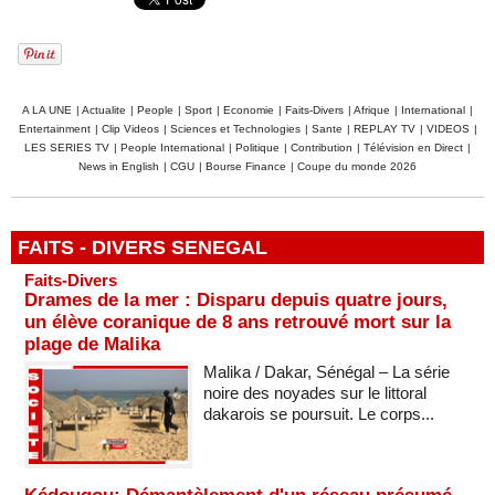
A LA UNE
|
Actualite
|
People
|
Sport
|
Economie
|
Faits-Divers
|
Afrique
|
International
|
Entertainment
|
Clip Videos
|
Sciences et Technologies
|
Sante
|
REPLAY TV
|
VIDEOS
|
LES SERIES TV
|
People International
|
Politique
|
Contribution
|
Télévision en Direct
|
News in English
|
CGU
|
Bourse Finance
|
Coupe du monde 2026
FAITS - DIVERS SENEGAL
Faits-Divers
Drames de la mer : Disparu depuis quatre jours,
un élève coranique de 8 ans retrouvé mort sur la
plage de Malika
Malika / Dakar, Sénégal – La série
noire des noyades sur le littoral
dakarois se poursuit. Le corps...