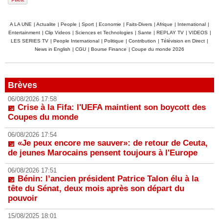
A LA UNE
|
Actualite
|
People
|
Sport
|
Economie
|
Faits-Divers
|
Afrique
|
International
|
Entertainment
|
Clip Videos
|
Sciences et Technologies
|
Sante
|
REPLAY TV
|
VIDEOS
|
LES SERIES TV
|
People International
|
Politique
|
Contribution
|
Télévision en Direct
|
News in English
|
CGU
|
Bourse Finance
|
Coupe du monde 2026
Brèves
06/08/2026 17:58
Crise à la Fifa: l'UEFA maintient son boycott des
Coupes du monde
06/08/2026 17:54
«Je peux encore me sauver»: de retour de Ceuta,
de jeunes Marocains pensent toujours à l'Europe
06/08/2026 17:51
Bénin: l’ancien président Patrice Talon élu à la
tête du Sénat, deux mois après son départ du
pouvoir
15/08/2025 18:01