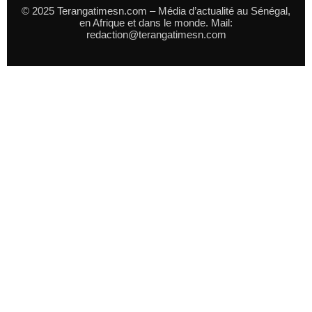
© 2025 Terangatimesn.com – Média d’actualité au Sénégal,
en Afrique et dans le monde. Mail:
redaction@terangatimesn.com