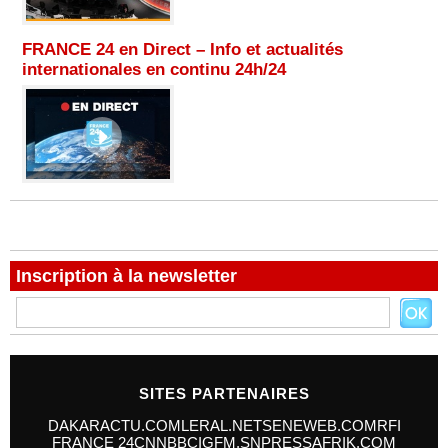
FRANCE 24 en Direct – Info et actualités
internationales en continu 24h/24
Inscription à la newsletter
SITES PARTENAIRES
DAKARACTU.COM
LERAL.NET
SENEWEB.COM
RFI
FRANCE 24
CNN
BBC
IGFM.SN
PRESSAFRIK.COM