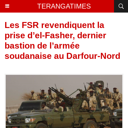
TERANGATIMES
Les FSR revendiquent la
prise d’el-Fasher, dernier
bastion de l’armée
soudanaise au Darfour-Nord