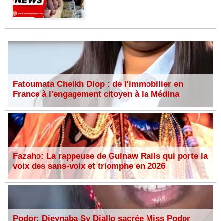
Fatoumata Cheikh Diop : de l'immobilier en
France à l'engagement citoyen à la Médina
Fazaho: La rappeuse de Guinaw Rails qui porte la
voix des sans-voix et triomphe en 2026
Podor: Dieynaba Sy Diallo sacrée Miss Podor